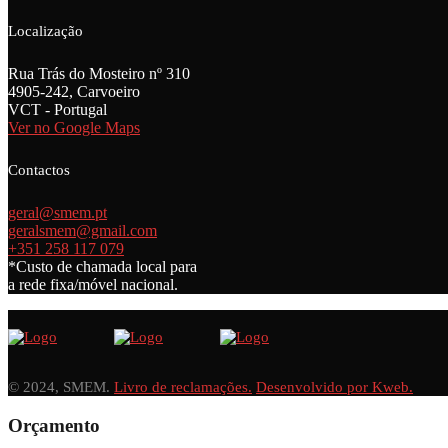
Localização
Rua Trás do Mosteiro nº 310
4905-242, Carvoeiro
VCT - Portugal
Ver no Google Maps
Contactos
geral@smem.pt
geralsmem@gmail.com
+351 258 117 079
*Custo de chamada local para
a rede fixa/móvel nacional.
© 2024, SMEM.
Livro de reclamações.
Desenvolvido por Kweb.
Orçamento