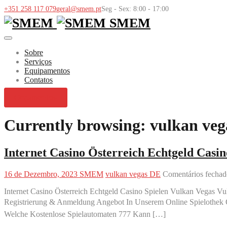
+351 258 117 079
geral@smem.pt
Seg - Sex: 8:00 - 17:00
SMEM
Sobre
Serviços
Equipamentos
Contatos
Orçamentos
Currently browsing: vulkan ve
Internet Casino Österreich Echtgeld Casi
16 de Dezembro, 2023
SMEM
vulkan vegas DE
Comentários fechad
Internet Casino Österreich Echtgeld Casino Spielen Vulkan Vegas Vu
Registrierung & Anmeldung Angebot In Unserem Online Spielothek O
Welche Kostenlose Spielautomaten 777 Kann […]