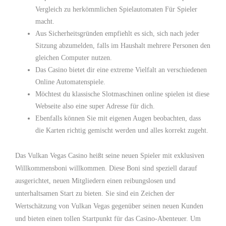
Vergleich zu herkömmlichen Spielautomaten Für Spieler
macht.
Aus Sicherheitsgründen empfiehlt es sich, sich nach jeder
Sitzung abzumelden, falls im Haushalt mehrere Personen den
gleichen Computer nutzen.
Das Casino bietet dir eine extreme Vielfalt an verschiedenen
Online Automatenspiele.
Möchtest du klassische Slotmaschinen online spielen ist diese
Webseite also eine super Adresse für dich.
Ebenfalls können Sie mit eigenen Augen beobachten, dass
die Karten richtig gemischt werden und alles korrekt zugeht.
Das Vulkan Vegas Casino heißt seine neuen Spieler mit exklusiven
Willkommensboni willkommen. Diese Boni sind speziell darauf
ausgerichtet, neuen Mitgliedern einen reibungslosen und
unterhaltsamen Start zu bieten. Sie sind ein Zeichen der
Wertschätzung von Vulkan Vegas gegenüber seinen neuen Kunden
und bieten einen tollen Startpunkt für das Casino-Abenteuer. Um