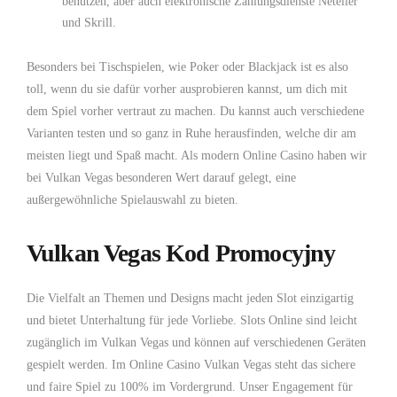
benutzen, aber auch elektronische Zahlungsdienste Neteller
und Skrill.
Besonders bei Tischspielen, wie Poker oder Blackjack ist es also
toll, wenn du sie dafür vorher ausprobieren kannst, um dich mit
dem Spiel vorher vertraut zu machen. Du kannst auch verschiedene
Varianten testen und so ganz in Ruhe herausfinden, welche dir am
meisten liegt und Spaß macht. Als modern Online Casino haben wir
bei Vulkan Vegas besonderen Wert darauf gelegt, eine
außergewöhnliche Spielauswahl zu bieten.
Vulkan Vegas Kod Promocyjny
Die Vielfalt an Themen und Designs macht jeden Slot einzigartig
und bietet Unterhaltung für jede Vorliebe. Slots Online sind leicht
zugänglich im Vulkan Vegas und können auf verschiedenen Geräten
gespielt werden. Im Online Casino Vulkan Vegas steht das sichere
und faire Spiel zu 100% im Vordergrund. Unser Engagement für