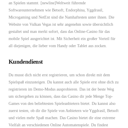
an Spielen stammt. [newline]Weltweit führende
Softwareunternehmen wie Betsoft, Endorphina, Yggdrasil,
Microgaming und NetEnt sind die Namhaftesten unter ihnen. Die
Website von Vulkan Vegas ist sehr angenehm sowie übersichtlich
gestaltet und man merkt sofort, dass das Online-Casino für das
mobile Spiel ausgerichtet ist. Mit Sicherheit ein großer Vorteil für
all diejenigen, die lieber vom Handy oder Tablet aus zocken.
Kundendienst
Du musst dich nicht erst registrieren, um schon direkt mit dem
Spielspaß einzusteigen. Du kannst auch alle Spiele erst ohne dich zu
registrieren im Demo-Modus ausprobieren. Das ist der beste Weg
um sichergehen zu können, dass das Casino dir jede Menge Top-
Games von den beliebtesten Spieleanbietern bietet. Du kannst also
zuerst testen, ob dir die Spiele von Anbietern wie Yggdrasil, Betsoft
und vielen mehr Spaß machen. Das Casino bietet dir eine extreme
Vielfalt an verschiedenen Online Automatenspiele. Du findest