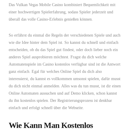
Das Vulkan Vegas Mobile Casino kombiniert Bequemlichkeit mit
einer hochwertigen Spielerfahrung, sodass Spieler jederzeit und
überall das volle Casino-Erlebnis genießen können.
So erfährst du einmal die Regeln der verschiedenen Spiele und auch
wie die Idee hinter dem Spiel ist. So kannst du schnell und einfach
entscheiden, ob du das Spiel gut findest, oder doch lieber noch ein
anderes Spiel ausprobieren möchtest. Fragst du dich welche
Automatenspiele im Casino kostenlos verfügbar sind ist die Antwort
ganz einfach. Egal für welches Online Spiel du dich also
interessierst, du kannst es vollkommen umsonst spielen, dafür musst
du dich nicht einmal anmelden. Alles was du tun musst, ist dir einen
Online Automaten aussuchen und auf Demo klicken, schon kannst
du ihn kostenlos spielen. Der Registrierungsprozess ist denkbar
einfach und erfolgt schnell über die Webseite.
Wie Kann Man Kostenlos