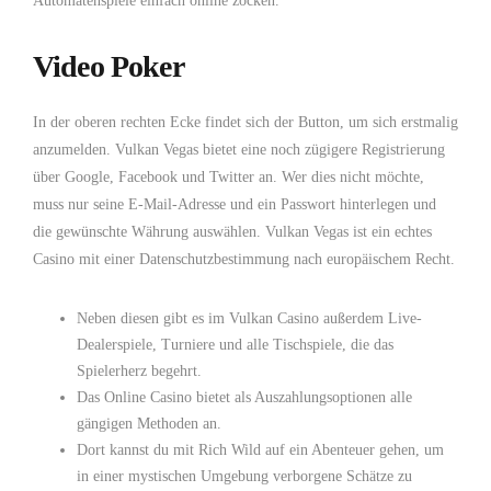
Automatenspiele einfach online zocken.
Video Poker
In der oberen rechten Ecke findet sich der Button, um sich erstmalig
anzumelden. Vulkan Vegas bietet eine noch zügigere Registrierung
über Google, Facebook und Twitter an. Wer dies nicht möchte,
muss nur seine E-Mail-Adresse und ein Passwort hinterlegen und
die gewünschte Währung auswählen. Vulkan Vegas ist ein echtes
Casino mit einer Datenschutzbestimmung nach europäischem Recht.
Neben diesen gibt es im Vulkan Casino außerdem Live-
Dealerspiele, Turniere und alle Tischspiele, die das
Spielerherz begehrt.
Das Online Casino bietet als Auszahlungsoptionen alle
gängigen Methoden an.
Dort kannst du mit Rich Wild auf ein Abenteuer gehen, um
in einer mystischen Umgebung verborgene Schätze zu