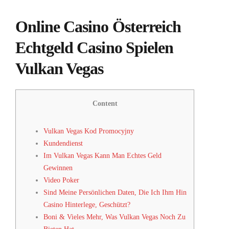
Online Casino Österreich
Echtgeld Casino Spielen
Vulkan Vegas
Content
Vulkan Vegas Kod Promocyjny
Kundendienst
Im Vulkan Vegas Kann Man Echtes Geld
Gewinnen
Video Poker
Sind Meine Persönlichen Daten, Die Ich Ihm Hin
Casino Hinterlege, Geschützt?
Boni & Vieles Mehr, Was Vulkan Vegas Noch Zu