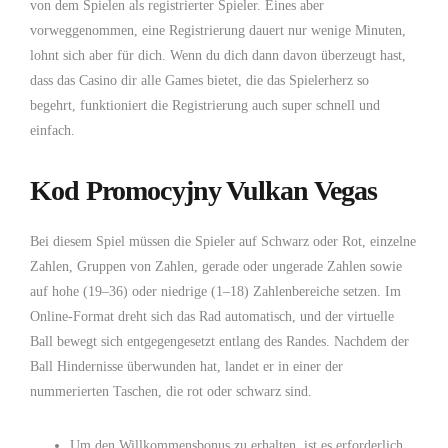
von dem Spielen als registrierter Spieler. Eines aber
vorweggenommen, eine Registrierung dauert nur wenige Minuten,
lohnt sich aber für dich. Wenn du dich dann davon überzeugt hast,
dass das Casino dir alle Games bietet, die das Spielerherz so
begehrt, funktioniert die Registrierung auch super schnell und
einfach.
Kod Promocyjny Vulkan Vegas
Bei diesem Spiel müssen die Spieler auf Schwarz oder Rot, einzelne
Zahlen, Gruppen von Zahlen, gerade oder ungerade Zahlen sowie
auf hohe (19–36) oder niedrige (1–18) Zahlenbereiche setzen. Im
Online-Format dreht sich das Rad automatisch, und der virtuelle
Ball bewegt sich entgegengesetzt entlang des Randes. Nachdem der
Ball Hindernisse überwunden hat, landet er in einer der
nummerierten Taschen, die rot oder schwarz sind.
Um den Willkommensbonus zu erhalten, ist es erforderlich,