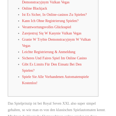
Demonstracyjnym Vulkan Vegas
Online Blackjack
Ist Es Sicher, In Online-casinos Zu Spielen?
Kann Ich Ohne Registrierung Spielen?
Verantwortungsvolles Glücksspiel
Zarejestruj Się W Kasynie Vulkan Vegas
Granie W Trybie Demonstracyjnym W Vulkan
Vegas
Leichte Registrierung & Anmeldung
Sicheres Und Faires Spiel Im Online Casino
Gibt Es Limits Für Den Einsatz Bei Den
Spielen?
Spiele Sie Alle Vorhandenen Automatenspiele
Kostenlos!
Das Spielprinzip ist bei Royal Seven XXL also super simpel
gehalten, so wie man es von den klassischen Spielautomaten kennt.