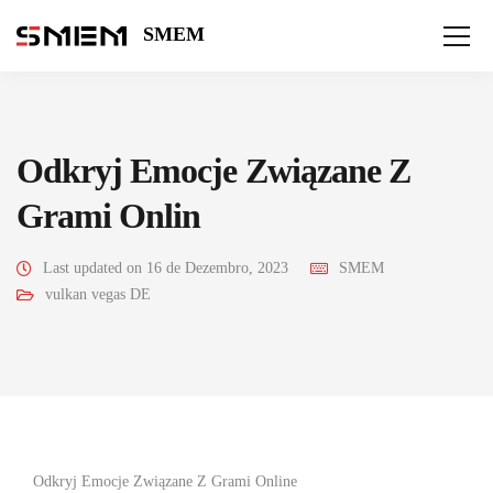
SMEM
Odkryj Emocje Związane Z
Grami Onlin
Last updated on 16 de Dezembro, 2023
SMEM
vulkan vegas DE
Odkryj Emocje Związane Z Grami Online