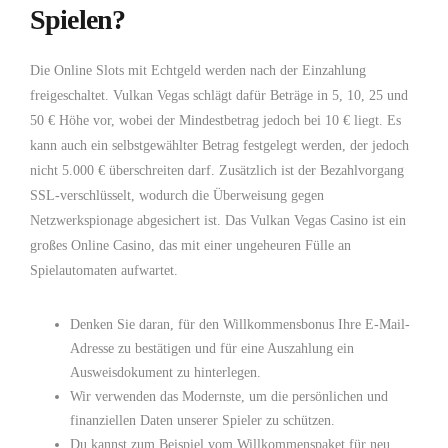
Spielen?
Die Online Slots mit Echtgeld werden nach der Einzahlung
freigeschaltet. Vulkan Vegas schlägt dafür Beträge in 5, 10, 25 und
50 € Höhe vor, wobei der Mindestbetrag jedoch bei 10 € liegt. Es
kann auch ein selbstgewählter Betrag festgelegt werden, der jedoch
nicht 5.000 € überschreiten darf. Zusätzlich ist der Bezahlvorgang
SSL-verschlüsselt, wodurch die Überweisung gegen
Netzwerkspionage abgesichert ist. Das Vulkan Vegas Casino ist ein
großes Online Casino, das mit einer ungeheuren Fülle an
Spielautomaten aufwartet.
Denken Sie daran, für den Willkommensbonus Ihre E-Mail-
Adresse zu bestätigen und für eine Auszahlung ein
Ausweisdokument zu hinterlegen.
Wir verwenden das Modernste, um die persönlichen und
finanziellen Daten unserer Spieler zu schützen.
Du kannst zum Beispiel vom Willkommenspaket für neu