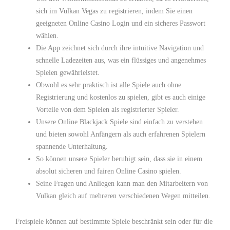
sich im Vulkan Vegas zu registrieren, indem Sie einen
geeigneten Online Casino Login und ein sicheres Passwort
wählen.
Die App zeichnet sich durch ihre intuitive Navigation und
schnelle Ladezeiten aus, was ein flüssiges und angenehmes
Spielen gewährleistet.
Obwohl es sehr praktisch ist alle Spiele auch ohne
Registrierung und kostenlos zu spielen, gibt es auch einige
Vorteile von dem Spielen als registrierter Spieler.
Unsere Online Blackjack Spiele sind einfach zu verstehen
und bieten sowohl Anfängern als auch erfahrenen Spielern
spannende Unterhaltung.
So können unsere Spieler beruhigt sein, dass sie in einem
absolut sicheren und fairen Online Casino spielen.
Seine Fragen und Anliegen kann man den Mitarbeitern von
Vulkan gleich auf mehreren verschiedenen Wegen mitteilen.
Freispiele können auf bestimmte Spiele beschränkt sein oder für die