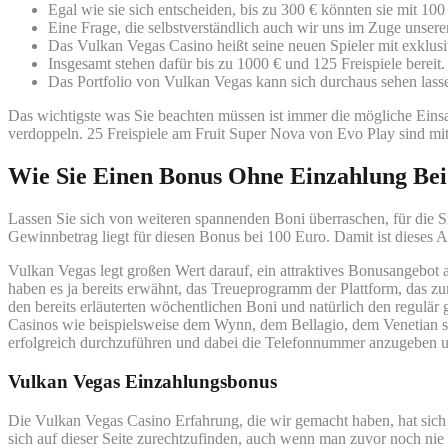
Egal wie sie sich entscheiden, bis zu 300 € könnten sie mit 1
Eine Frage, die selbstverständlich auch wir uns im Zuge unsere
Das Vulkan Vegas Casino heißt seine neuen Spieler mit exkl
Insgesamt stehen dafür bis zu 1000 € und 125 Freispiele bereit.
Das Portfolio von Vulkan Vegas kann sich durchaus sehen lass
Das wichtigste was Sie beachten müssen ist immer die mögliche Einsat
verdoppeln. 25 Freispiele am Fruit Super Nova von Evo Play sind mit
Wie Sie Einen Bonus Ohne Einzahlung Bei
Lassen Sie sich von weiteren spannenden Boni überraschen, für die S
Gewinnbetrag liegt für diesen Bonus bei 100 Euro. Damit ist diese
Vulkan Vegas legt großen Wert darauf, ein attraktives Bonusangebot
haben es ja bereits erwähnt, das Treueprogramm der Plattform, das zu
den bereits erläuterten wöchentlichen Boni und natürlich den regulä
Casinos wie beispielsweise dem Wynn, dem Bellagio, dem Venetian so
erfolgreich durchzuführen und dabei die Telefonnummer anzugeben un
Vulkan Vegas Einzahlungsbonus
Die Vulkan Vegas Casino Erfahrung, die wir gemacht haben, hat sich gr
sich auf dieser Seite zurechtzufinden, auch wenn man zuvor noch nie