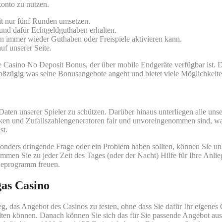
onto zu nutzen.
t nur fünf Runden umsetzen.
und dafür Echtgeldguthaben erhalten.
 immer wieder Guthaben oder Freispiele aktivieren kann.
uf unserer Seite.
e Casino No Deposit Bonus, der über mobile Endgeräte verfügbar ist. D
ßzügig was seine Bonusangebote angeht und bietet viele Möglichkeiten 
Daten unserer Spieler zu schützen. Darüber hinaus unterliegen alle u
iken und Zufallszahlengeneratoren fair und unvoreingenommen sind, was
st.
sonders dringende Frage oder ein Problem haben sollten, können Sie u
mmen Sie zu jeder Zeit des Tages (oder der Nacht) Hilfe für Ihre Anlie
ueprogramm freuen.
as Casino
g, das Angebot des Casinos zu testen, ohne dass Sie dafür Ihr eigenes G
ten können. Danach können Sie sich das für Sie passende Angebot aus