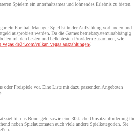
eren Spielern ein unterhaltsames und lohnendes Erlebnis zu bieten.
Sogar ein Football Manager Spiel ist in der Aufzählung vorhanden und
 Echtgeld ausprobiert werden. Da die Games betriebssystemunabhängig
arbeiten mit den besten und beliebtesten Providern zusammen, wie
an-vegas-de24.com/vulkan-vegas-auszahlungen/
.
s oder Freispiele vor. Eine Liste mit dazu passenden Angeboten
g.
msatzziel für das Bonusgeld sowie eine 30-fache Umsatzanforderung für
chend neben Spielautomaten auch viele andere Spielkategorien. Sie
eßen.