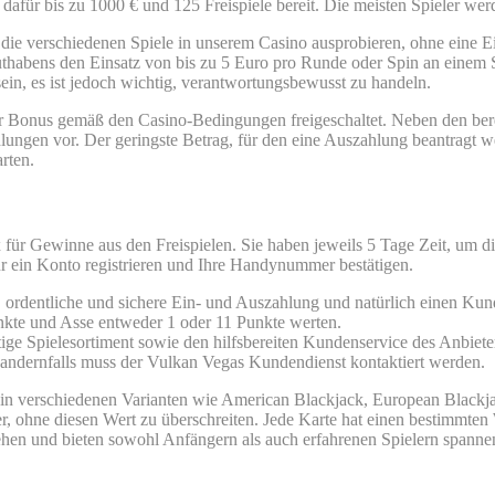
n dafür bis zu 1000 € und 125 Freispiele bereit. Die meisten Spieler w
e verschiedenen Spiele in unserem Casino ausprobieren, ohne eine Ei
habens den Einsatz von bis zu 5 Euro pro Runde oder Spin an einem Slo
in, es ist jedoch wichtig, verantwortungsbewusst zu handeln.
der Bonus gemäß den Casino-Bedingungen freigeschaltet. Neben den be
gen vor. Der geringste Betrag, für den eine Auszahlung beantragt wer
rten.
ür Gewinne aus den Freispielen. Sie haben jeweils 5 Tage Zeit, um di
r ein Konto registrieren und Ihre Handynummer bestätigen.
ordentliche und sichere Ein- und Auszahlung und natürlich einen Kun
nkte und Asse entweder 1 oder 11 Punkte werten.
ige Spielesortiment sowie den hilfsbereiten Kundenservice des Anbiete
 – andernfalls muss der Vulkan Vegas Kundendienst kontaktiert werden.
o in verschiedenen Varianten wie American Blackjack, European Blackjac
ler, ohne diesen Wert zu überschreiten. Jede Karte hat einen bestimmt
ehen und bieten sowohl Anfängern als auch erfahrenen Spielern spanne