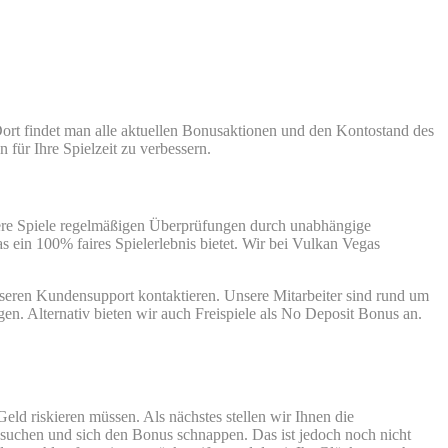
ort findet man alle aktuellen Bonusaktionen und den Kontostand des
für Ihre Spielzeit zu verbessern.
nsere Spiele regelmäßigen Überprüfungen durch unabhängige
 ein 100% faires Spielerlebnis bietet. Wir bei Vulkan Vegas
nseren Kundensupport kontaktieren. Unsere Mitarbeiter sind rund um
gen. Alternativ bieten wir auch Freispiele als No Deposit Bonus an.
eld riskieren müssen. Als nächstes stellen wir Ihnen die
suchen und sich den Bonus schnappen. Das ist jedoch noch nicht