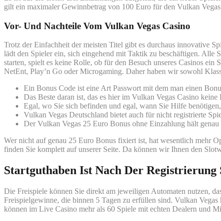
gilt ein maximaler Gewinnbetrag von 100 Euro für den Vulkan Vegas 1
Vor- Und Nachteile Vom Vulkan Vegas Casino
Trotz der Einfachheit der meisten Titel gibt es durchaus innovative 
lädt den Spieler ein, sich eingehend mit Taktik zu beschäftigen. Al
starten, spielt es keine Rolle, ob für den Besuch unseres Casinos ei
NetEnt, Play’n Go oder Microgaming. Daher haben wir sowohl Klas
Ein Bonus Code ist eine Art Passwort mit dem man einen Bonus
Das Beste daran ist, das es hier im Vulkan Vegas Casino kein
Egal, wo Sie sich befinden und egal, wann Sie Hilfe benötige
Vulkan Vegas Deutschland bietet auch für nicht registrierte Spi
Der Vulkan Vegas 25 Euro Bonus ohne Einzahlung hält genau da
Wer nicht auf genau 25 Euro Bonus fixiert ist, hat wesentlich mehr 
finden Sie komplett auf unserer Seite. Da können wir Ihnen den Slot
Startguthaben Ist Nach Der Registrierung
Die Freispiele können Sie direkt am jeweiligen Automaten nutzen, das
Freispielgewinne, die binnen 5 Tagen zu erfüllen sind. Vulkan Vegas
können im Live Casino mehr als 60 Spiele mit echten Dealern und Mi