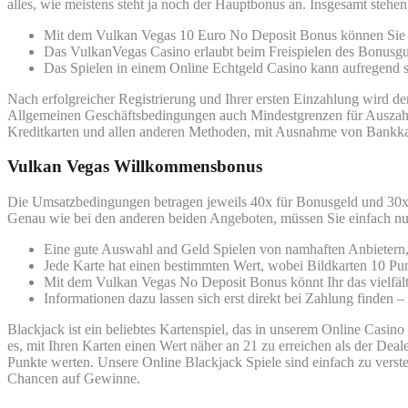
alles, wie meistens steht ja noch der Hauptbonus an. Insgesamt stehe
Mit dem Vulkan Vegas 10 Euro No Deposit Bonus können Sie di
Das VulkanVegas Casino erlaubt beim Freispielen des Bonusgut
Das Spielen in einem Online Echtgeld Casino kann aufregend se
Nach erfolgreicher Registrierung und Ihrer ersten Einzahlung wird 
Allgemeinen Geschäftsbedingungen auch Mindestgrenzen für Auszahlun
Kreditkarten und allen anderen Methoden, mit Ausnahme von Bankka
Vulkan Vegas Willkommensbonus
Die Umsatzbedingungen betragen jeweils 40x für Bonusgeld und 30x f
Genau wie bei den anderen beiden Angeboten, müssen Sie einfach nu
Eine gute Auswahl and Geld Spielen von namhaften Anbietern, 
Jede Karte hat einen bestimmten Wert, wobei Bildkarten 10 Pu
Mit dem Vulkan Vegas No Deposit Bonus könnt Ihr das vielfält
Informationen dazu lassen sich erst direkt bei Zahlung finden
Blackjack ist ein beliebtes Kartenspiel, das in unserem Online Casin
es, mit Ihren Karten einen Wert näher an 21 zu erreichen als der Dea
Punkte werten. Unsere Online Blackjack Spiele sind einfach zu verst
Chancen auf Gewinne.