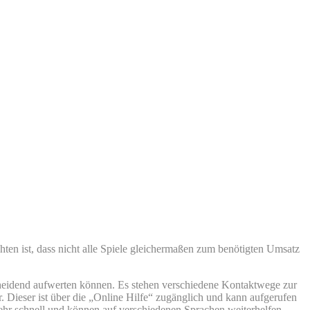
hten ist, dass nicht alle Spiele gleichermaßen zum benötigten Umsatz
scheidend aufwerten können. Es stehen verschiedene Kontaktwege zur
. Dieser ist über die „Online Hilfe“ zugänglich und kann aufgerufen
sehr schnell und können auf verschiedenen Sprachen weiterhelfen.