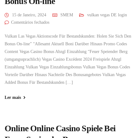
Bonus On-line
15 de Janeiro, 2024
SMEM
vulkan vegas DE login
Comentários fechados
Vulkan Las Vegas Aktionscode Für Bestandskunden: Holen Sie Sich Den
Bonus On-line” “Allesamt Aktuell Boni Darüber Hinaus Promo Codes
Content Vegas Casino Bonus Abzgl Einzahlung “Feuer Speiender Berg
(umgangssprachlich) Vegas Casino Excédent 2024 Freispiele Abzgl
Einzahlung Vulkan Vegas Einzahlungsbonus Vulkan Vegas Bonus Codes
Vorteile Darüber Hinaus Nachteile Des Bonusangebotes Vulkan Vegas
Added Bonus Für Bestandskunden […]
Ler mais
Online Online Casino Spiele Bei