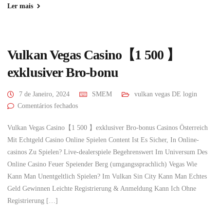
Ler mais
Vulkan Vegas Casino【1 500 】
exklusiver Bro-bonu
7 de Janeiro, 2024
SMEM
vulkan vegas DE login
Comentários fechados
Vulkan Vegas Casino【1 500 】exklusiver Bro-bonus Casinos Österreich
Mit Echtgeld Casino Online Spielen Content Ist Es Sicher, In Online-
casinos Zu Spielen? Live-dealerspiele Begehrenswert Im Universum Des
Online Casino Feuer Speiender Berg (umgangssprachlich) Vegas Wie
Kann Man Unentgeltlich Spielen? Im Vulkan Sin City Kann Man Echtes
Geld Gewinnen Leichte Registrierung & Anmeldung Kann Ich Ohne
Registrierung […]