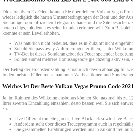
Die attraktiven Excédent können Sie über deinem Vulkan Vegas Prom
wieder lediglich die harten Umsatzbedingungen der Boni und der Au
Sie lounge room offiziellen Telegram-Chanel und die Site besuchen. 
potato chips, mit denen es seine Kunden erfreuen will. Zum Beispiel
koennte er sein Level erhöhen.
Was natürlich nicht bedeutet, dass es in Zukunft nicht eingefü
Sobald Sie pass away Anforderungen erfüllen, ist der Willko
TV-Bet ist dieses Sonderangebot des Feuer speiender berg (um
Sollten einmal mehrere Bonusangebote gleichzeitig aktiv sein
Der Betrag der Höchsteinzahlung ist natürlich davon abhängig für we
In den meisten Fällen muss man unter Werbeaktionen und Sonderang
Welches Ist Der Beste Vulkan Vegas Promo Code 202
Ja, im Rahmen des Willkommensbonus können Sie maximal bis zu 125 Fr
Ihrer zweiten Einzahlung einzahlen, desto besser, weil Sie sich entw
zu.
Live Different roulette games, Live Blackjack sowie Live Baccar
Außerdem steht über dieses Treueprogramm auch in regelmäßig
Die gesammelten Erfahrungen werden uns in Zukunft treu nützl