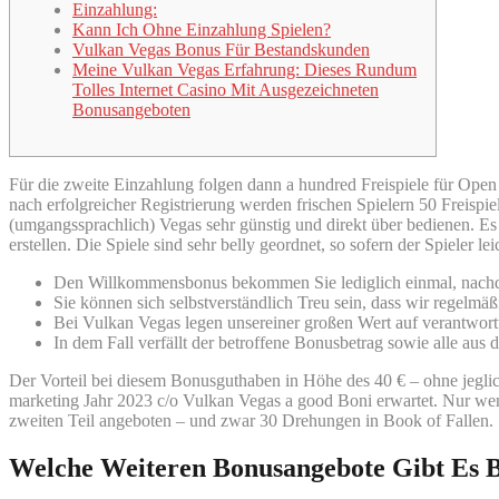
Einzahlung:
Kann Ich Ohne Einzahlung Spielen?
Vulkan Vegas Bonus Für Bestandskunden
Meine Vulkan Vegas Erfahrung: Dieses Rundum
Tolles Internet Casino Mit Ausgezeichneten
Bonusangeboten
Für die zweite Einzahlung folgen dann a hundred Freispiele für Open f
nach erfolgreicher Registrierung werden frischen Spielern 50 Freispi
(umgangssprachlich) Vegas sehr günstig und direkt über bedienen. Es i
erstellen. Die Spiele sind sehr belly geordnet, so sofern der Spieler l
Den Willkommensbonus bekommen Sie lediglich einmal, nachdem 
Sie können sich selbstverständlich Treu sein, dass wir regelm
Bei Vulkan Vegas legen unsereiner großen Wert auf verantwor
In dem Fall verfällt der betroffene Bonusbetrag sowie alle au
Der Vorteil bei diesem Bonusguthaben in Höhe des 40 € – ohne jeglich
marketing Jahr 2023 c/o Vulkan Vegas a good Boni erwartet. Nur wen
zweiten Teil angeboten – und zwar 30 Drehungen in Book of Fallen.
Welche Weiteren Bonusangebote Gibt Es B