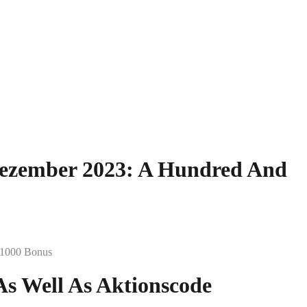
Dezember 2023: A Hundred And
 1000 Bonus
s Well As Aktionscode