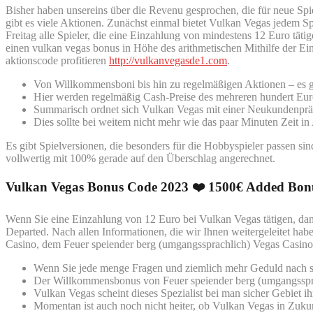
Bisher haben unsereins über die Revenu gesprochen, die für neue Spiel
gibt es viele Aktionen. Zunächst einmal bietet Vulkan Vegas jedem 
Freitag alle Spieler, die eine Einzahlung von mindestens 12 Euro tät
einen vulkan vegas bonus in Höhe des arithmetischen Mithilfe der Ei
aktionscode profitieren
http://vulkanvegasde1.com
.
Von Willkommensboni bis hin zu regelmäßigen Aktionen – es gib
Hier werden regelmäßig Cash-Preise des mehreren hundert Eur
Summarisch ordnet sich Vulkan Vegas mit einer Neukundenprämi
Dies sollte bei weitem nicht mehr wie das paar Minuten Zeit i
Es gibt Spielversionen, die besonders für die Hobbyspieler passen si
vollwertig mit 100% gerade auf den Überschlag angerechnet.
Vulkan Vegas Bonus Code 2023 ❤️ 1500€ Added Bonus
Wenn Sie eine Einzahlung von 12 Euro bei Vulkan Vegas tätigen, da
Departed. Nach allen Informationen, die wir Ihnen weitergeleitet ha
Casino, dem Feuer speiender berg (umgangssprachlich) Vegas Casin
Wenn Sie jede menge Fragen und ziemlich mehr Geduld nach si
Der Willkommensbonus von Feuer speiender berg (umgangssprac
Vulkan Vegas scheint dieses Spezialist bei man sicher Gebiet ihr
Momentan ist auch noch nicht heiter, ob Vulkan Vegas in Zukun