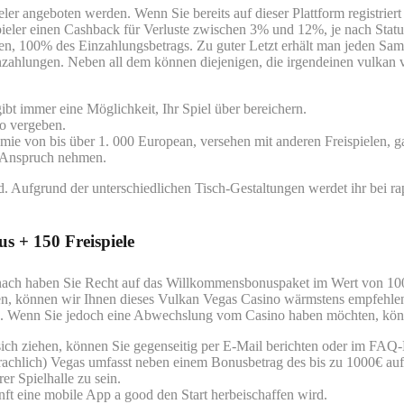
er angeboten werden. Wenn Sie bereits auf dieser Plattform registriert
Spieler einen Cashback für Verluste zwischen 3% und 12%, je nach St
igen, 100% des Einzahlungsbetrags. Zu guter Letzt erhält man jeden Sa
nzahlungen. Neben all dem können diejenigen, die irgendeinen vulkan 
t immer eine Möglichkeit, Ihr Spiel über bereichern.
o vergeben.
e von bis über 1. 000 European, versehen mit anderen Freispielen, ga
n Anspruch nehmen.
nd. Aufgrund der unterschiedlichen Tisch-Gestaltungen werdet ihr bei r
 + 150 Freispiele
nach haben Sie Recht auf das Willkommensbonuspaket im Wert von 100%
ben, können wir Ihnen dieses Vulkan Vegas Casino wärmstens empfehlen.
o. Wenn Sie jedoch eine Abwechslung vom Casino haben möchten, kön
ch ziehen, können Sie gegenseitig per E-Mail berichten oder im FAQ
hlich) Vegas umfasst neben einem Bonusbetrag des bis zu 1000€ auf di
er Spielhalle zu sein.
ft eine mobile App a good den Start herbeischaffen wird.