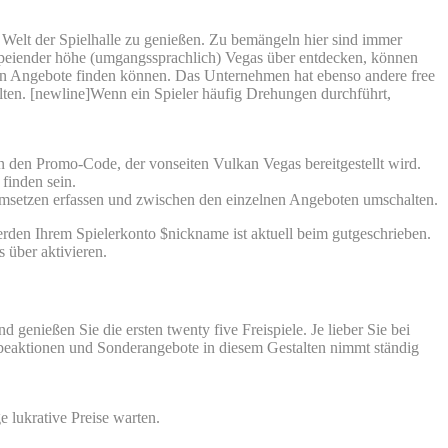
Welt der Spielhalle zu genießen. Zu bemängeln hier sind immer
peiender höhe (umgangssprachlich) Vegas über entdecken, können
ellen Angebote finden können. Das Unternehmen hat ebenso andere free
alten. [newline]Wenn ein Spieler häufig Drehungen durchführt,
 den Promo-Code, der vonseiten Vulkan Vegas bereitgestellt wird.
finden sein.
 Umsetzen erfassen und zwischen den einzelnen Angeboten umschalten.
rden Ihrem Spielerkonto $nickname ist aktuell beim gutgeschrieben.
über aktivieren.
enießen Sie die ersten twenty five Freispiele. Je lieber Sie bei
erbeaktionen und Sonderangebote in diesem Gestalten nimmt ständig
lukrative Preise warten.