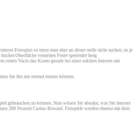
iteren Freespins so muss man aber an dieser stelle nicht suchen, so je
e bucket Oberfläche vonseiten Feuer speiender berg
m ersten Vacio das Konto gerade bei einer solchen Internet site
dass Sie Ihn nur einmal nutzen können.
Spiel gebrauchen zu können. Nun wissen Sie absolut, was Sie internet
einen 200 Prozent Casino Reward. Freispiele werden ebenso mit dem