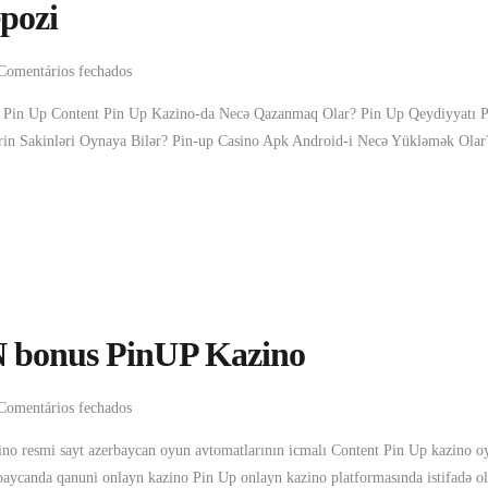
epozi
Comentários fechados
o Pin Up Content Pin Up Kazino-da Necə Qazanmaq Olar? Pin Up Qeydiyyatı Pi
ərin Sakinləri Oynaya Bilər? Pin-up Casino Apk Android-i Necə Yükləmək Ol
N bonus PinUP Kazino
Comentários fechados
resmi sayt azerbaycan oyun avtomatlarının icmalı Content Pin Up kazino oyun
aycanda qanuni onlayn kazino Pin Up onlayn kazino platformasında istifadə 