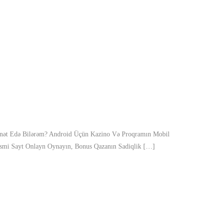
anət Edə Bilərəm? Android Üçün Kazino Və Proqramın Mobil
əsmi Sayt Onlayn Oynayın, Bonus Qazanın Sadiqlik […]