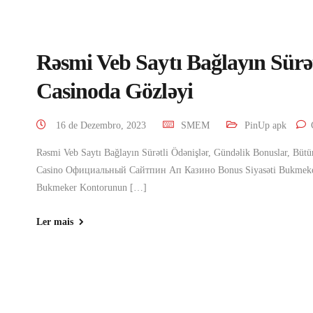
Rəsmi Veb Saytı Bağlayın️ Sürə
Casinoda Gözləyi
16 de Dezembro, 2023
SMEM
PinUp apk
Rəsmi Veb Saytı Bağlayın️ Sürətli Ödənişlər, Gündəlik Bonuslar, Bü
Casino Официальный Сайтпин Ап Казино Bonus Siyasəti Bukmeker P
Bukmeker Kontorunun […]
Ler mais