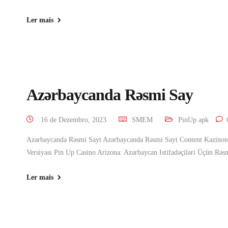
Ler mais
Azərbaycanda Rəsmi Say
16 de Dezembro, 2023
SMEM
PinUp apk
Azərbaycanda Rəsmi Sayt Azərbaycanda Rəsmi Sayt Content Kazinon
Versiyası Pin Up Casino Arizona: Azərbaycan Istifadəçiləri Üçün 
Ler mais