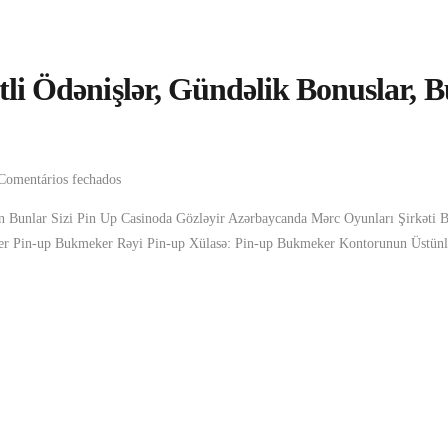
tli Ödənişlər, Gündəlik Bonuslar, 
Comentários fechados
tün Bunlar Sizi Pin Up Casinoda Gözləyir Azərbaycanda Mərc Oyunları Şirkəti
in-up Bukmeker Rəyi Pin-up Xülasə: Pin-up Bukmeker Kontorunun Üstünlükl