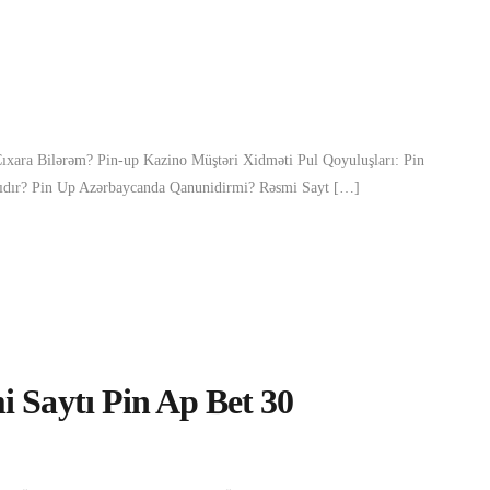
ara Bilərəm? Pin-up Kazino Müştəri Xidməti Pul Qoyuluşları: Pin
alıdır? Pin Up Azərbaycanda Qanunidirmi? Rəsmi Sayt […]
 Saytı Pin Ap Bet 30