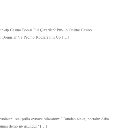
n-up Casino Bonus Pul Çıxarılır? Pin-up Online Casino
ar? Bonuslar Və Promo Kodları Pin Up […]
larını real pulla oynaya bilərəmmi? Bundan əlavə, portalın daha
olunan demo nə üçündür? […]