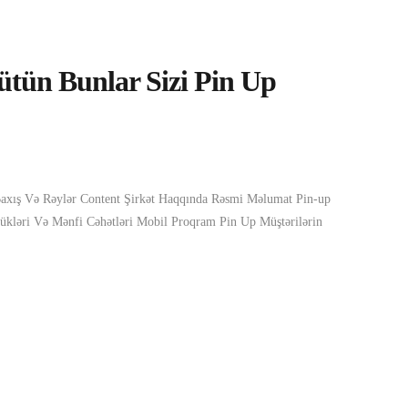
Bütün Bunlar Sizi Pin Up
 Baxış Və Rəylər Content Şirkət Haqqında Rəsmi Məlumat Pin-up
əri Və Mənfi Cəhətləri Mobil Proqram Pin Up Müştərilərin