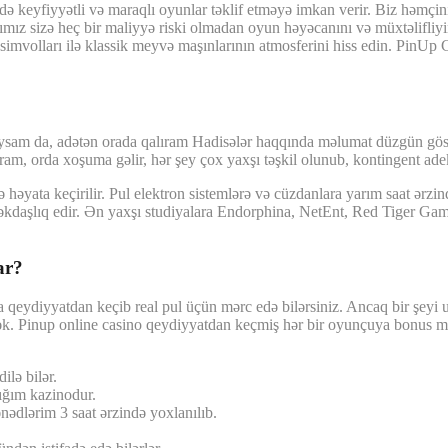
şiddə keyfiyyətli və maraqlı oyunlar təklif etməyə imkan verir. Biz həmçi
arımız sizə heç bir maliyyə riski olmadan oyun həyəcanını və müxtəlifliy
ş simvolları ilə klassik meyvə maşınlarının atmosferini hiss edin. PinU
oysam da, adətən orada qalıram Hadisələr haqqında məlumat düzgün göst
, orda xoşuma gəlir, hər şey çox yaxşı təşkil olunub, kontingent adekva
ə həyata keçirilir. Pul elektron sistemlərə və cüzdanlara yarım saat ərz
məkdaşlıq edir. Ən yaxşı studiyalara Endorphina, NetEnt, Red Tiger Ga
ar?
 qeydiyyatdan keçib real pul üçün mərc edə bilərsiniz. Ancaq bir şeyi 
ləcək. Pinup online casino qeydiyyatdan keçmiş hər bir oyunçuya bonus m
ilə bilər.
ığım kazinodur.
nədlərim 3 saat ərzində yoxlanılıb.