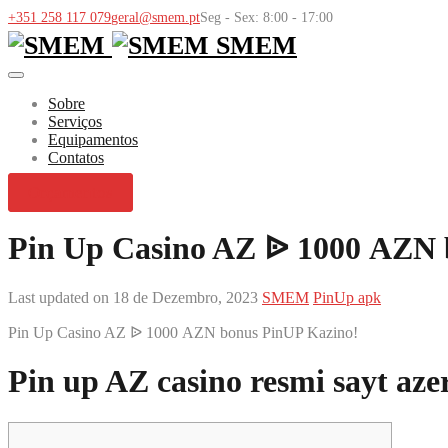
+351 258 117 079
geral@smem.pt
Seg - Sex: 8:00 - 17:00
SMEM
Sobre
Serviços
Equipamentos
Contatos
Orçamentos
Pin Up Casino AZ ᐉ 1000 AZN 
Last updated on 18 de Dezembro, 2023
SMEM
PinUp apk
Pin Up Casino AZ ᐉ 1000 AZN bonus PinUP Kazino!
Pin up AZ casino resmi sayt az