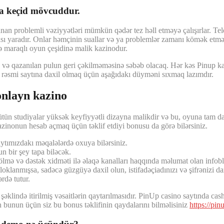
na keçid mövcuddur.
aranan problemli vəziyyətləri mümkün qədər tez həll etməyə çalışırlar.
ması yaradır. Onlar həmçinin suallar və ya problemlər zamanı kömək etm
ə maraqlı oyun çeşidinə malik kazinodur.
 və qazanılan pulun geri çəkilməməsinə səbəb olacaq. Hər kəs Pinup k
n rəsmi saytına daxil olmaq üçün aşağıdakı düyməni sıxmaq lazımdır.
nlayn kazino
Bütün studiyalar yüksək keyfiyyətli dizayna malikdir və bu, oyuna tam
kazinonun hesab açmaq üçün təklif etdiyi bonusu da görə bilərsiniz.
tımızdakı məqalələrdə oxuya bilərsiniz.
n bir şey tapa biləcək.
 bölmə və dəstək xidməti ilə əlaqə kanalları haqqında məlumat olan infob
oklanmışsa, sadəcə güzgüyə daxil olun, istifadəçiadınızı və şifrənizi da
rdə tutur.
əklində itirilmiş vəsaitlərin qaytarılmasıdır. PinUp casino saytında cash
n bunun üçün siz bu bonus təklifinin qaydalarını bilməlisiniz
https://pi