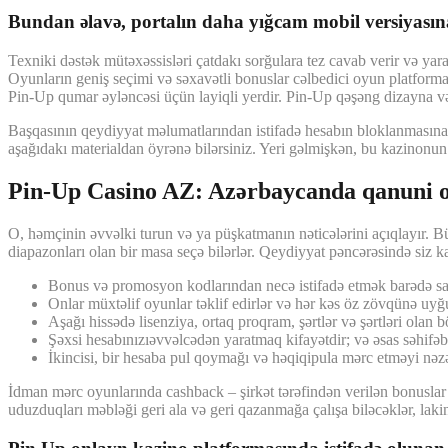
Bundan əlavə, portalın daha yığcam mobil versiyası
Texniki dəstək mütəxəssisləri çatdakı sorğulara tez cavab verir və y
Oyunların geniş seçimi və səxavətli bonuslar cəlbedici oyun platfor
Pin-Up qumar əyləncəsi üçün layiqli yerdir. Pin-Up qəşəng dizayna v
Başqasının qeydiyyat məlumatlarından istifadə hesabın bloklanmasına
aşağıdakı materialdan öyrənə bilərsiniz. Yeri gəlmişkən, bu kazinonu
Pin-Up Casino AZ: Azərbaycanda qanuni o
O, həmçinin əvvəlki turun və ya püşkatmanın nəticələrini açıqlayır. 
diapazonları olan bir masa seçə bilərlər. Qeydiyyat pəncərəsində siz 
Bonus və promosyon kodlarından necə istifadə etmək barədə say
Onlar müxtəlif oyunlar təklif edirlər və hər kəs öz zövqünə uyğu
Aşağı hissədə lisenziya, ortaq proqram, şərtlər və şərtləri olan
Şəxsi hesabınızıəvvəlcədən yaratmaq kifayətdir; və əsas səhifəbl
İkincisi, bir hesaba pul qoymağı və həqiqipula mərc etməyi nəzə
İdman mərc oyunlarında cashback – şirkət tərəfindən verilən bonuslar ş
uduzduqları məbləği geri ala və geri qazanmağa çalışa biləcəklər, laki