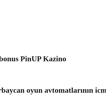
bonus PinUP Kazino
erbaycan oyun avtomatlarının icm