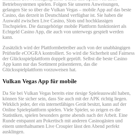
Betriebssystemen spielen. Folgen Sie unseren Anweisungen,
gelangen Sie so über die Vulkan Vegas – mobile App auf das beste
Casino, das derzeit in Deutschland verfügbar ist. Sie haben die
Auswahl zwischen Live Casino, Slots und hochklassigen
Tischspielen. Die dazugehörige mobile Plattform funktioniert als
Echtgeld Casino App, die auch von unterwegs gespielt werden
kann.
Zusätzlich wird der Plattformbetreiber auch von der unabhängigen
Prüfstelle eCOGRA kontrolliert. So wird die Sicherheit und Fairness
der Glücksspielplattform doppelt geprüft. Selbst die beste Casino
App kann nur das Sortiment präsentieren, das die
Glücksspielplattform vorzuweisen hat.
Vulkan Vegas App für mobile
Da Sie bei Vulkan Vegas bereits eine riesige Spieleauswahl haben,
können Sie sicher sein, dass Sie auch mit der APK richtig liegen.
Wirklich jeder, der ein internetfähiges Gerät besitzt, kann auf der
Online Spieleplattform spielen. Viele Spieler, so zeigen es die
Statistiken, spielen besonders gerne abends nach der Arbeit. Eine
Runde entspannt am Pokertisch mit anderen Casinogästen und
einem unterhaltsamen Live Croupier lässt den Abend perfekt
ausklingen.