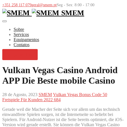
+351 258 117 079
geral@smem.pt
Seg - Sex: 8:00 - 17:00
SMEM
Sobre
Serviços
Equipamentos
Contatos
Orçamentos
Vulkan Vegas Casino Android
APP Die Beste mobile Casino
28 de Agosto, 2023
SMEM
Vulkan Vegas Bonus Code 50
Freispiele Für Kunden 2022 684
Gerade weil die Macher der Seite sich vor allem um das technisch
einwandfreie Spielen sorgen, ist die Internetseite so beliebt bei
Spielern. Für Android-Nutzer ist die Seite bereits optimiert, die iOS-
Version wird gerade erstellt. Sie können die Vulkan Vegas Casino