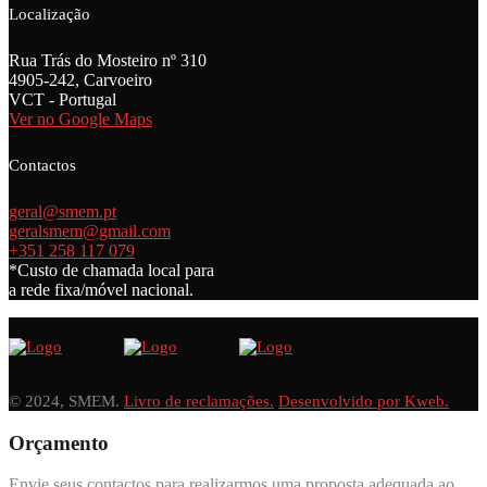
Localização
Rua Trás do Mosteiro nº 310
4905-242, Carvoeiro
VCT - Portugal
Ver no Google Maps
Contactos
geral@smem.pt
geralsmem@gmail.com
+351 258 117 079
*Custo de chamada local para
a rede fixa/móvel nacional.
© 2024, SMEM.
Livro de reclamações.
Desenvolvido por Kweb.
Orçamento
Envie seus contactos para realizarmos uma proposta adequada ao