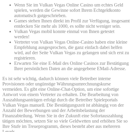
Wenn Sie im Vulkan Vegas Online Casino um echtes Geld
spielen, werden die Gewinne sofort Ihrem Echtgeldkonto
automatisch gutgeschrieben.
Games stehen Ihnen direkt im Profil zur Verfügung, insgesamt
entdecken Sie mehr als 1000, es sollte nicht weniger sein.
Vulkan Vegas mobil konnte einmal von Ihnen getestet
werden!
Vertreter von Vulkan Vegas Online-Casino haben eine kleine
Empfehlung ausgesprochen, die ganz einfach dabei helfen
wird, auf der Seite Vulkan Vegas zu gelangen und sich erst zu
registrieren.
Erwarten Sie eine E-Mail des Online Casinos zur Bestätigung
Ihrer persönlichen Daten an die angegebene EMail-Adresse.
Es ist sehr wichtig, dadurch können viele Betreiber interne
Provisionen oder ungünstige Währungsumrechnungskurse
vermeiden. Es gibt eine Online-Chat-Option, um eine sofortige
Antwort von einem Vertreter zu erhalten. Die Bearbeitung von
Auszahlungsanträgen erfolgt durch die Betreiber Spieleportals
Vulkan Vegas manuell. Die Bestätigungszeit ist abhängig von der
Anzahl der Bewerbungen und der Arbeitsbelastung der
Finanzabteilung. Wenn Sie in der Zukunft eine Sofortauszahlung
tätigen möchten, setzen Sie so viele Geldwetten und erhöhen Sie so
Ihre Stufe im Treueprogramm, dieses besteht aber aus mehreren
Levels.