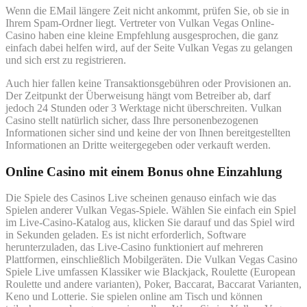
Wenn die EMail längere Zeit nicht ankommt, prüfen Sie, ob sie in
Ihrem Spam-Ordner liegt. Vertreter von Vulkan Vegas Online-
Casino haben eine kleine Empfehlung ausgesprochen, die ganz
einfach dabei helfen wird, auf der Seite Vulkan Vegas zu gelangen
und sich erst zu registrieren.
Auch hier fallen keine Transaktionsgebühren oder Provisionen an.
Der Zeitpunkt der Überweisung hängt vom Betreiber ab, darf
jedoch 24 Stunden oder 3 Werktage nicht überschreiten. Vulkan
Casino stellt natürlich sicher, dass Ihre personenbezogenen
Informationen sicher sind und keine der von Ihnen bereitgestellten
Informationen an Dritte weitergegeben oder verkauft werden.
Online Casino mit einem Bonus ohne Einzahlung
Die Spiele des Casinos Live scheinen genauso einfach wie das
Spielen anderer Vulkan Vegas-Spiele. Wählen Sie einfach ein Spiel
im Live-Casino-Katalog aus, klicken Sie darauf und das Spiel wird
in Sekunden geladen. Es ist nicht erforderlich, Software
herunterzuladen, das Live-Casino funktioniert auf mehreren
Plattformen, einschließlich Mobilgeräten. Die Vulkan Vegas Casino
Spiele Live umfassen Klassiker wie Blackjack, Roulette (European
Roulette und andere varianten), Poker, Baccarat, Baccarat Varianten,
Keno und Lotterie. Sie spielen online am Tisch und können