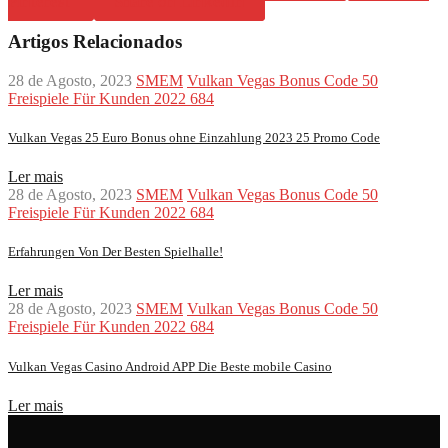
Pinterest
Share on LinkedIn
Artigos Relacionados
28 de Agosto, 2023
SMEM
Vulkan Vegas Bonus Code 50
Freispiele Für Kunden 2022 684
Vulkan Vegas 25 Euro Bonus ohne Einzahlung 2023 25 Promo Code
Ler mais
28 de Agosto, 2023
SMEM
Vulkan Vegas Bonus Code 50
Freispiele Für Kunden 2022 684
Erfahrungen Von Der Besten Spielhalle!
Ler mais
28 de Agosto, 2023
SMEM
Vulkan Vegas Bonus Code 50
Freispiele Für Kunden 2022 684
Vulkan Vegas Casino Android APP Die Beste mobile Casino
Ler mais