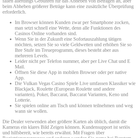
fallen allerdings Gebühren für das Abheben von Beträgen an, aber
beim Abheben größerer Beträge kann eine zusätzliche Überprüfung
erforderlich.
Im Browser können Kunden zwar per Smartphone zocken,
man setzt schnell eine Wette, denn alle Funktionen des
Casinos Online vorhanden sind.
Wenn Sie in der Zukunft eine Sofortauszahlung tätigen
möchten, setzen Sie so viele Geldwetten und erhöhen Sie so
Ihre Stufe im Treueprogramm, dieses besteht aber aus
mehreren Levels.
Leider nicht per Telefon nummer, aber per Live Chat und E
Mail.
Öffnen Sie diese App in mobilen Browser oder per native
App.
Die Vulkan Vegas Casino Spiele Live umfassen Klassiker wie
Blackjack, Roulette (European Roulette und andere
varianten), Poker, Baccarat, Baccarat Varianten, Keno und
Lotterie.
Sie spielen online am Tisch und können teilnehmen und weg
wann sie wollen.
Die Dealer verwenden aber größere Karten als üblich, damit die
Kameras ein klares Bild Zeigen können. Kundensupport ist seriös
und hilfsbereit, wie bereits erwähnt. Mit Fragen über