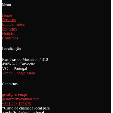
Menu
Home
Serviços
Equipamentos
Projectos
Notícias
Contactos
Localização
Rua Trás do Mosteiro nº 310
4905-242, Carvoeiro
VCT - Portugal
Ver no Google Maps
Contactos
geral@smem.pt
geralsmem@gmail.com
+351 258 117 079
*Custo de chamada local para
a rede fixa/móvel nacional.