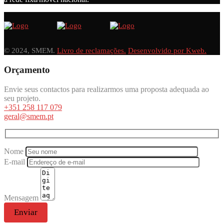
© 2024, SMEM.
Livro de reclamações.
Desenvolvido por Kweb.
Orçamento
Envie seus contactos para realizarmos uma proposta adequada ao
seu projeto.
+351 258 117 079
geral@smem.pt
Nome
E-mail
Mensagem