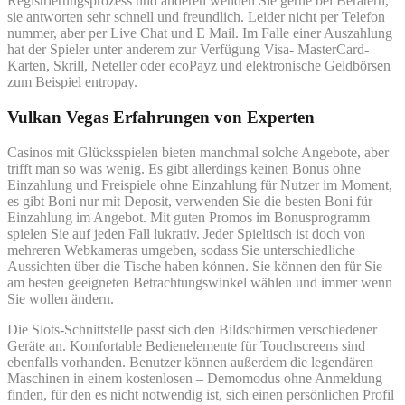
Registrierungsprozess und anderen wenden Sie gerne bei Beratern,
sie antworten sehr schnell und freundlich. Leider nicht per Telefon
nummer, aber per Live Chat und E Mail. Im Falle einer Auszahlung
hat der Spieler unter anderem zur Verfügung Visa- MasterCard-
Karten, Skrill, Neteller oder ecoPayz und elektronische Geldbörsen
zum Beispiel entropay.
Vulkan Vegas Erfahrungen von Experten
Casinos mit Glücksspielen bieten manchmal solche Angebote, aber
trifft man so was wenig. Es gibt allerdings keinen Bonus ohne
Einzahlung und Freispiele ohne Einzahlung für Nutzer im Moment,
es gibt Boni nur mit Deposit, verwenden Sie die besten Boni für
Einzahlung im Angebot. Mit guten Promos im Bonusprogramm
spielen Sie auf jeden Fall lukrativ. Jeder Spieltisch ist doch von
mehreren Webkameras umgeben, sodass Sie unterschiedliche
Aussichten über die Tische haben können. Sie können den für Sie
am besten geeigneten Betrachtungswinkel wählen und immer wenn
Sie wollen ändern.
Die Slots-Schnittstelle passt sich den Bildschirmen verschiedener
Geräte an. Komfortable Bedienelemente für Touchscreens sind
ebenfalls vorhanden. Benutzer können außerdem die legendären
Maschinen in einem kostenlosen – Demomodus ohne Anmeldung
finden, für den es nicht notwendig ist, sich einen persönlichen Profil