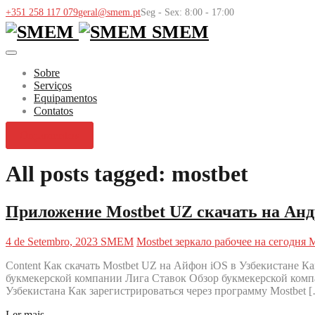
+351 258 117 079
geral@smem.pt
Seg - Sex: 8:00 - 17:00
SMEM
Sobre
Serviços
Equipamentos
Contatos
Orçamentos
All posts tagged: mostbet
Приложение Mostbet UZ скачать на Ан
4 de Setembro, 2023
SMEM
Mostbet зеркало рабочее на сегодня
Content Как скачать Mostbet UZ на Айфон iOS в Узбекистане К
букмекерской компании Лига Ставок Обзор букмекерской компан
Узбекистана Как зарегистрироваться через программу Mostbet 
Ler mais