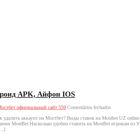
дроид APK, Айфон IOS
em
 Мостбет официальный сайт 559
Comentários fechados
Приложение
ак удалить аккаунт на Мостбет? Виды ставок на Mostbet UZ onli
Mostbet
ии MostBet Насколько удобно ставить на MostBet игрокам из Уз
UZ
[…]
скачать
на