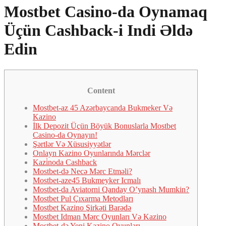
Mostbet Casino-da Oynamaq
Üçün Cashback-i Indi Əldə
Edin
Content
Mostbet-az 45 Azərbaycanda Bukmeker Və
Kazino
İlk Depozit Üçün Böyük Bonuslarla Mostbet
Casino-da Oynayın!
Şərtlər Və Xüsusiyyətlər
Onlayn Kazino Oyunlarında Mərclər
Kazi̇noda Cashback
Mostbet-də Necə Mərc Etməli?
Mostbet-aze45 Bukmeyker Icmalı
Mostbet-da Aviatorni Qanday O’ynash Mumkin?
Mostbet Pul Çıxarma Metodları
Mostbet Kazino Şirkəti Barədə
Mostbet Idman Mərc Oyunları Və Kazino
Mostbet-də Yeni Kazino Oyunları