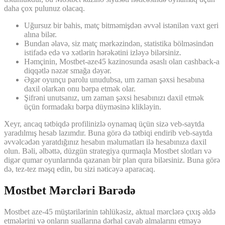
daha çox pulunuz olacaq.
Uğursuz bir bahis, matç bitməmişdən əvvəl istənilən vaxt geri
alına bilər.
Bundan əlavə, siz matç mərkəzindən, statistika bölməsindən
istifadə edə və xətlərin hərəkətini izləyə bilərsiniz.
Həmçinin, Mostbet-aze45 kazinosunda əsaslı olan cashback-a
diqqətlə nəzər smağa dəyər.
Əgər oyunçu parolu unudubsa, um zaman şəxsi hesabına
daxil olarkən onu bərpa etmək olar.
Şifrəni unutsanız, um zaman şəxsi hesabınızı daxil etmək
üçün formadakı bərpa düyməsinə klikləyin.
Xeyr, ancaq tətbiqdə profilinizlə oynamaq üçün sizə veb-saytda
yaradılmış hesab lazımdır. Buna görə də tətbiqi endirib veb-saytda
əvvəlcədən yaratdığınız hesabın məlumatları ilə hesabınıza daxil
olun. Bəli, əlbəttə, düzgün strategiya qurmaqla Mostbet slotları və
digər qumar oyunlarında qazanan bir plan qura bilərsiniz. Buna görə
də, tez-tez məşq edin, bu sizi nəticəyə aparacaq.
Mostbet Mərcləri Barədə
Mostbet aze-45 müştərilərinin təhlükəsiz, aktual mərclərə çıxış əldə
etmələrini və onların suallarına dərhal cavab almalarını etməyə