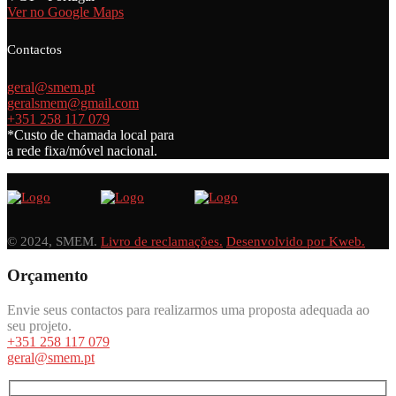
Ver no Google Maps
Contactos
geral@smem.pt
geralsmem@gmail.com
+351 258 117 079
*Custo de chamada local para
a rede fixa/móvel nacional.
© 2024, SMEM.
Livro de reclamações.
Desenvolvido por Kweb.
Orçamento
Envie seus contactos para realizarmos uma proposta adequada ao
seu projeto.
+351 258 117 079
geral@smem.pt