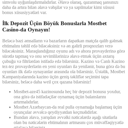
simvolu uyğunlaşdırmalıdırlar. Əlavə olaraq, qazanmaq şansınızı
daha da artıra bilən əlavə vəhşilər və ya səpilmələr kimi xüsusi
bonus xüsusiyyətləri var.
İlk Depozit Üçün Böyük Bonuslarla Mostbet
Casino-da Oynayın!
Beləcə bəzi əmsalların və bazarların dapatkan matçda qalib gəlmək
ehtimalını təhlil edə biləcəksiniz və ən gəlirli proqnozları verə
biləcəksiniz. Maraqlandığınız oyunu adı və ahora provayderinə görə
sürətlə tapmaq və onu sevimlilərinizə əlavə etmək üçün axtarış
çubuğu və filtrlərdən istifadə edə bilərsiniz. Kazino və Canlı Kazino
tez-tez provayderlərin en yeni oyunları ilə yenilənir, buna görə də bu
oyunları ilk dəfə oynayanlar arasında ola bilərsiniz. Üstəlik, Mostbet
Kampaniyalarında kazino üçün geniş təkliflər seçimini tapa
bilərsiniz, beləcə daha weil çox qazana bilərsiniz!
Mostbet-aze45 kazinosunda heç bir depozit bonusu yoxdur,
ona görə də istifadəçilər oynamaq üçün balanslarını
artırmalıdırlar.
Mostbet Azərbaycan-da real pulla oynamağa başlamaq üçün
oyunçular əvvəlcə qeydiyyatdan keçməlidirlər.
Bundan əlavə, yarışdan əvvəlki nəticələrdə aşağı sitatlarla
olan bu nəticələrin ehtimalının artmasını çox müvəffəqiyyətlə
gözləyə bilərsiniz.