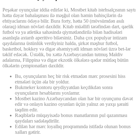
Peşəkar oyunçular iddia edirlər ki, Mostbet kitab istehsalçısının saytı
hətta dəyər bahalaşması ilə məşğul olan həmin bahisçilərin də
ehtiyaclarını ödəyə bilir. Bura forty, hətta 50 (mövsümdən asılı
olaraq) idman növləri daxildir. Kitab müəllifi tərəfindən dart, qaelik
futbol və ya atletika sahəsində qiymətləndirilə bilən hadisələri
asanlıqla axtarıb aperitivo bilərsiniz. Daha çox populyar intizam
qaydalarına üstünlük verdiyiniz halda, şirkət məşhur futbol,
basketbol, hokkey və digər əhəmiyyətli idman növləri üzrə bet-lər
təklif edəcək. Üstəlik, bu xəttə Azərbaycandan tutmuş Maldiv
adalarına, Filippinə və digər ekzotik ölkələrə qədər mütləq bütün
ölkələrin çempionatları daxildir.
Bu, oyunçuların heç bir risk etmədən mərc prosesini hiss
etmələri üçün əla bir yoldur.
Bukmeker kontoru qeydiyyatdan keçdikdən sonra
oyunçuların hesablarını yoxlamır.
Mostbet kazino Azərbaycandan olan hər bir oyunçunu dəvət
edir və onlayn kazino oyunları üçün yalnız ən yaxşı şəraiti
təqdim edir.
Rəqiblərlə müqayisədə bonus manatlarının pul qazanması
qaydaları sadələşdirilir.
Edilən hər mərc loyallıq proqramında istifadə olunan bonus
xalları gətirir.