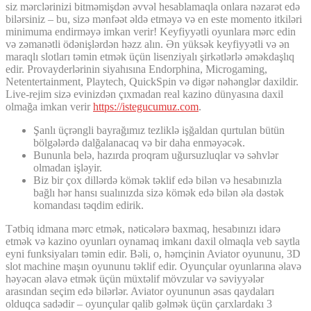
siz mərclərinizi bitməmişdən əvvəl hesablamaqla onlara nəzarət edə
bilərsiniz – bu, sizə mənfəət əldə etməyə və en este momento itkiləri
minimuma endirməyə imkan verir! Keyfiyyətli oyunlara mərc edin
və zəmanətli ödənişlərdən həzz alın. Ən yüksək keyfiyyətli və ən
maraqlı slotları təmin etmək üçün lisenziyalı şirkətlərlə əməkdaşlıq
edir. Provayderlərinin siyahısına Endorphina, Microgaming,
Netentertainment, Playtech, QuickSpin və digər nəhənglər daxildir.
Live-rejim sizə evinizdən çıxmadan real kazino dünyasına daxil
olmağa imkan verir
https://istegucumuz.com
.
Şanlı üçrəngli bayrağımız tezliklə işğaldan qurtulan bütün
bölgələrdə dalğalanacaq və bir daha enməyəcək.
Bununla belə, hazırda proqram uğursuzluqlar və səhvlər
olmadan işləyir.
Biz bir çox dillərdə kömək təklif edə bilən və hesabınızla
bağlı hər hansı sualınızda sizə kömək edə bilən əla dəstək
komandası təqdim edirik.
Tətbiq idmana mərc etmək, nəticələrə baxmaq, hesabınızı idarə
etmək və kazino oyunları oynamaq imkanı daxil olmaqla veb saytla
eyni funksiyaları təmin edir. Bəli, o, həmçinin Aviator oyununu, 3D
slot machine maşın oyununu təklif edir. Oyunçular oyunlarına əlavə
həyəcan əlavə etmək üçün müxtəlif mövzular və səviyyələr
arasından seçim edə bilərlər. Aviator oyununun əsas qaydaları
olduqca sadədir – oyunçular qalib gəlmək üçün çarxlardakı 3