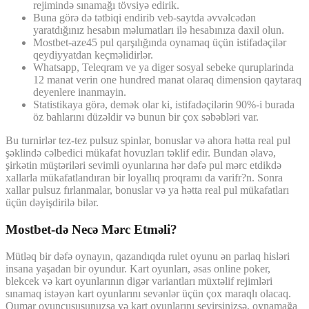
rejimində sınamağı tövsiyə edirik.
Buna görə də tətbiqi endirib veb-saytda əvvəlcədən
yaratdığınız hesabın məlumatları ilə hesabınıza daxil olun.
Mostbet-aze45 pul qarşılığında oynamaq üçün istifadəçilər
qeydiyyatdan keçməlidirlər.
Whatsapp, Teleqram ve ya diger sosyal sebeke quruplarinda
12 manat verin one hundred manat olaraq dimension qaytaraq
deyenlere inanmayin.
Statistikaya görə, demək olar ki, istifadəçilərin 90%-i burada
öz bahlarını düzəldir və bunun bir çox səbəbləri var.
Bu turnirlər tez-tez pulsuz spinlər, bonuslar və ahora hətta real pul
şəklində cəlbedici mükafat hovuzları təklif edir. Bundan əlavə,
şirkətin müştəriləri sevimli oyunlarına hər dəfə pul mərc etdikdə
xallarla mükafatlandıran bir loyallıq proqramı da varifr?n. Sonra
xallar pulsuz fırlanmalar, bonuslar və ya hətta real pul mükafatları
üçün dəyişdirilə bilər.
Mostbet-də Necə Mərc Etməli?
Mütləq bir dəfə oynayın, qazandıqda rulet oyunu ən parlaq hisləri
insana yaşadan bir oyundur. Kart oyunları, əsas online poker,
blekcek və kart oyunlarının digər variantları müxtəlif rejimləri
sınamaq istəyən kart oyunlarını sevənlər üçün çox maraqlı olacaq.
Qumar oyunçususunuzsa və kart oyunlarını sevirsinizsə, oynamağa