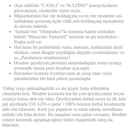
Əsas səhifədə “CANLI” və “KAZİNO” kateqoriyalarını
görəcəksiniz, istədiyiniz rejimi seçin.
Müştərilərimizi hər cür fırıldaqçılıq və en este momento sui-
istifadədən qorumaq üçün ciddi anti-fırıldaqçılıq siyasətimizi
də davam etdiririk.
“Qəbələ”nin “Olimpiakos”la oyununa hakim təyinatları
bilindi “Mançester Yunayted” tarixinin ən pis transferləri –
Poqba weil var
Hər hansı bir probleminiz varsa, məsələn, məlumatları daxil
edərkən, onun düzgün yazıldığını diqqətlə yoxlamalısınız və
ya „Parolunuzu unutmusunuz?
Hesabın qeydiyyatı prosesini tamamladıqdan sonra oyunçu
avtomatik olaraq şəxsi hesabını açacaqdır.
Bukmeker kontoru Azərbaycanın ən yaxşı mərc oyun
şirkətlərindən biri kimi şöhrət qazanmışdır.
Tətbiq yaxşı optimallaşdırlıb və əla işləyir, hətta köhnəlmiş
cihazlarda belə. Mostbet kazinoda hər bir yeni qeydiyyatdan keçən
oyunçu bonus əldə edə bilər. Qeydiyyatdan dərhal sonra siz ilk dəfə
pul qoyduqda 550 AZN-ə qədər +100% bonusu dərhal hesabınızda
əldə edə bilərsiniz. Kimi çox populyar və rahat ödəniş metodlarını
istifadə edə biləcəksiniz. Bu məqaləni sona qədər oxusanız, Mostbet
onlayn kazinoda qarşılaşacağınız bütün məqamlarla tanış ola
bilərsiniz.