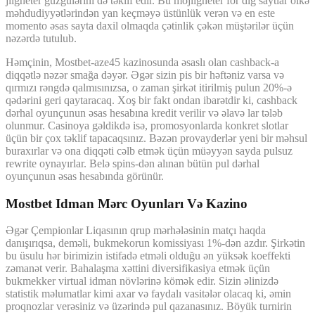
jligheter güzgülərini də təklif edir. Bu möjligheter för dig saytlar ölkə
məhdudiyyətlərindən yan keçməyə üstünlük verən və en este
momento əsas sayta daxil olmaqda çətinlik çəkən müştərilər üçün
nəzərdə tutulub.
Həmçinin, Mostbet-aze45 kazinosunda əsaslı olan cashback-a
diqqətlə nəzər smağa dəyər. Əgər sizin pis bir həftəniz varsa və
qırmızı rəngdə qalmısınızsa, o zaman şirkət itirilmiş pulun 20%-ə
qədərini geri qaytaracaq. Xoş bir fakt ondan ibarətdir ki, cashback
dərhal oyunçunun əsas hesabına kredit verilir və əlavə lar tələb
olunmur. Casinoya gəldikdə isə, promosyonlarda konkret slotlar
üçün bir çox təklif tapacaqsınız. Bəzən provayderlər yeni bir məhsul
buraxırlar və ona diqqəti cəlb etmək üçün müəyyən sayda pulsuz
rewrite oynayırlar. Belə spins-dən alınan bütün pul dərhal
oyunçunun əsas hesabında görünür.
Mostbet Idman Mərc Oyunları Və Kazino
Əgər Çempionlar Liqasının qrup mərhələsinin matçı haqda
danışırıqsa, deməli, bukmekorun komissiyası 1%-dən azdır. Şirkətin
bu üsulu hər birimizin istifadə etməli olduğu ən yüksək koeffekti
zəmanət verir. Bahalaşma xəttini diversifikasiya etmək üçün
bukmekker virtual idman növlərinə kömək edir. Sizin əlinizdə
statistik məlumatlar kimi axar və faydalı vasitələr olacaq ki, əmin
proqnozlar verəsiniz və üzərində pul qazanasınız. Böyük turnirin