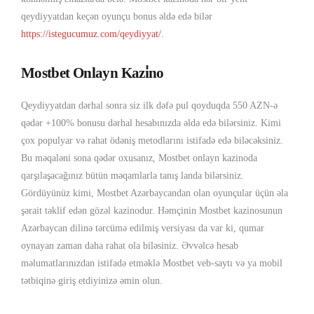
qeydiyyatdan keçən oyunçu bonus əldə edə bilər
https://istegucumuz.com/qeydiyyat/
.
Mostbet Onlayn Kazi̇no
Qeydiyyatdan dərhal sonra siz ilk dəfə pul qoyduqda 550 AZN-ə
qədər +100% bonusu dərhal hesabınızda əldə edə bilərsiniz. Kimi
çox populyar və rahat ödəniş metodlarını istifadə edə biləcəksiniz.
Bu məqaləni sona qədər oxusanız, Mostbet onlayn kazinoda
qarşılaşacağınız bütün məqamlarla tanış landa bilərsiniz.
Gördüyünüz kimi, Mostbet Azərbaycandan olan oyunçular üçün əla
şərait təklif edən gözəl kazinodur. Həmçinin Mostbet kazinosunun
Azərbaycan dilinə tərcümə edilmiş versiyası da var ki, qumar
oynayan zaman daha rahat ola biləsiniz. Əvvəlcə hesab
məlumatlarınızdan istifadə etməklə Mostbet veb-saytı və ya mobil
tətbiqinə giriş etdiyinizə əmin olun.