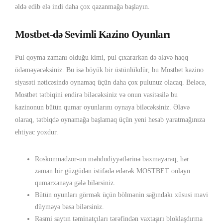
əldə edib elə indi daha çox qazanmağa başlayın.
Mostbet-də Sevimli Kazino Oyunları
Pul qoyma zamanı olduğu kimi, pul çıxararkən də əlavə haqq
ödəməyəcəksiniz. Bu isə böyük bir üstünlükdür, bu Mostbet kazino
siyasəti nəticəsində oynamaq üçün daha çox pulunuz olacaq. Beləcə,
Mostbet tətbiqini endirə biləcəksiniz və onun vasitəsilə bu
kazinonun bütün qumar oyunlarını oynaya biləcəksiniz. Əlavə
olaraq, tətbiqdə oynamağa başlamaq üçün yeni hesab yaratmağınıza
ehtiyac yoxdur.
Roskomnadzor-un məhdudiyyətlərinə baxmayaraq, hər
zaman bir güzgüdən istifadə edərək MOSTBET onlayn
qumarxanaya gələ bilərsiniz.
Bütün oyunları görmək üçün bölmənin sağındakı xüsusi mavi
düyməyə basa bilərsiniz.
Rəsmi saytın təminatçıları tərəfindən vaxtaşırı bloklaşdırma