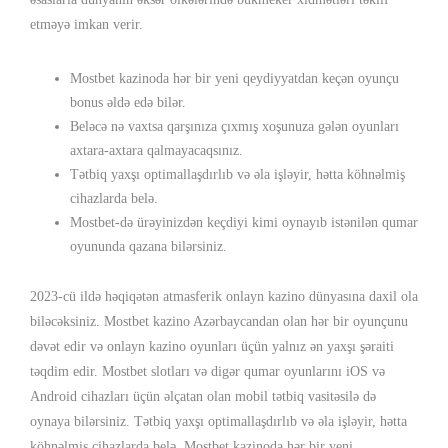
etməyə imkan verir.
Mostbet kazinoda hər bir yeni qeydiyyatdan keçən oyunçu
bonus əldə edə bilər.
Beləcə nə vaxtsa qarşınıza çıxmış xoşunuza gələn oyunları
axtara-axtara qalmayacaqsınız.
Tətbiq yaxşı optimallaşdırlıb və əla işləyir, hətta köhnəlmiş
cihazlarda belə.
Mostbet-də ürəyinizdən keçdiyi kimi oynayıb istənilən qumar
oyununda qazana bilərsiniz.
2023-cü ildə həqiqətən atmasferik onlayn kazino dünyasına daxil ola
biləcəksiniz. Mostbet kazino Azərbaycandan olan hər bir oyunçunu
dəvət edir və onlayn kazino oyunları üçün yalnız ən yaxşı şəraiti
təqdim edir. Mostbet slotları və digər qumar oyunlarını iOS və
Android cihazları üçün əlçatan olan mobil tətbiq vasitəsilə də
oynaya bilərsiniz. Tətbiq yaxşı optimallaşdırlıb və əla işləyir, hətta
köhnəlmiş cihazlarda belə. Mostbet kazinoda hər bir yeni