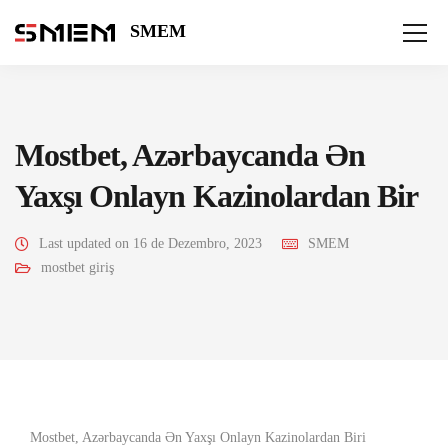
SMEM
Mostbet, Azərbaycanda Ən
Yaxşı Onlayn Kazinolardan Bir
Last updated on 16 de Dezembro, 2023
SMEM
mostbet giriş
Mostbet, Azərbaycanda Ən Yaxşı Onlayn Kazinolardan Biri