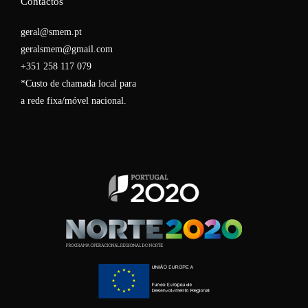
Contactos
geral@smem.pt
geralsmem@gmail.com
+351 258 117 079
*Custo de chamada local para
a rede fixa/móvel nacional.