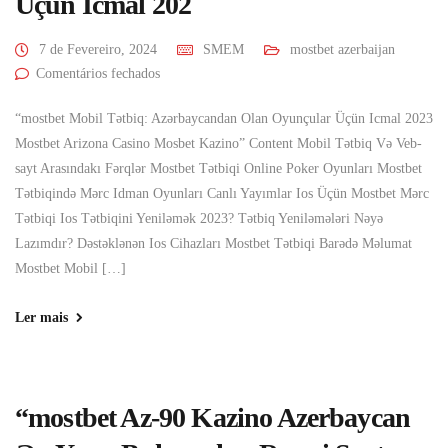
Üçün Icmal 202
7 de Fevereiro, 2024
SMEM
mostbet azerbaijan
Comentários fechados
“mostbet Mobil Tətbiq: Azərbaycandan Olan Oyunçular Üçün Icmal 2023
Mostbet Arizona Casino Mosbet Kazino” Content Mobil Tətbiq Və Veb-
sayt Arasındakı Fərqlər Mostbet Tətbiqi Online Poker Oyunları Mostbet
Tətbiqində Mərc Idman Oyunları Canlı Yayımlar Ios Üçün Mostbet Mərc
Tətbiqi Ios Tətbiqini Yeniləmək 2023? Tətbiq Yeniləmələri Nəyə
Lazımdır? Dəstəklənən Ios Cihazları Mostbet Tətbiqi Barədə Məlumat
Mostbet Mobil […]
Ler mais
“mostbet Az-90 Kazino Azerbaycan