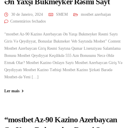
Ən Yaxşı Bukmeyker Rəsmi Sayt
30 de Janeiro, 2024
SMEM
mostbet azerbaijan
Comentários fechados
“mostbet Az-90 Kazino Azerbaycan Ən Yaxşı Bukmeyker Rəsmi Saytı
Giris Və Qeydiyyat, Bonuslar Bukmeker Veb Saytında Mosbet” Content
Mostbet Azerbaycan Giriş Rəsmi Saytına Qumar Lisenziyası Salamlama
Bonusu Mostbet Qeydiyyat Keçdikdə 555 Azn Bonusunu Necə Əldə
Etmək Olar? Mostbet Kazino Onlayn Saytı Mostbet Azerbaycan Giriş Və
Qeydiyyatı Mostbet Kazino Tətbiqi Mostbet Kazino Şirkəti Barədə
Mostbet-də Yeni […]
Ler mais
“mostbet Az-90 Kazino Azerbaycan