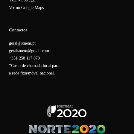
VCT - Portugal
Ver no Google Maps
Contactos
geral@smem.pt
geralsmem@gmail.com
+351 258 117 079
*Custo de chamada local para
a rede fixa/móvel nacional.