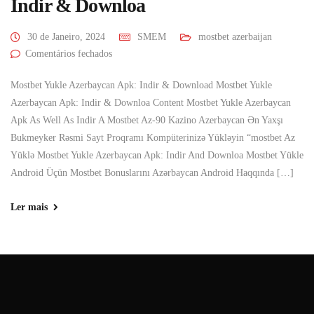
Indir & Downloa
30 de Janeiro, 2024
SMEM
mostbet azerbaijan
Comentários fechados
Mostbet Yukle Azerbaycan Apk: Indir & Download Mostbet Yukle
Azerbaycan Apk: Indir & Downloa Content Mostbet Yukle Azerbaycan
Apk As Well As Indir A Mostbet Az-90 Kazino Azerbaycan Ən Yaxşı
Bukmeyker Rəsmi Sayt Proqramı Kompüterinizə Yükləyin “mostbet Az
Yüklə Mostbet Yukle Azerbaycan Apk: Indir And Downloa Mostbet Yükle
Android Üçün Mostbet Bonuslarını Azərbaycan Android Haqqında […]
Ler mais