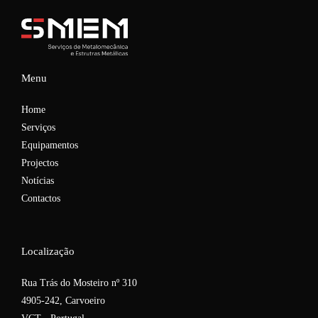
Menu
Home
Serviços
Equipamentos
Projectos
Notícias
Contactos
Localização
Rua Trás do Mosteiro nº 310
4905-242, Carvoeiro