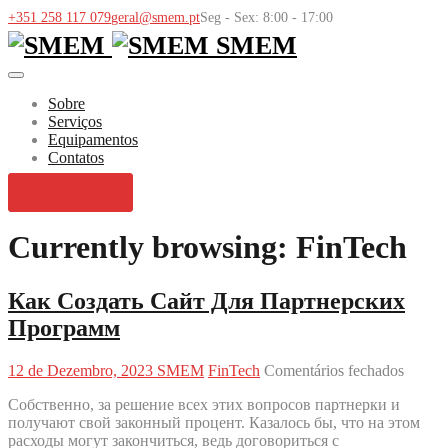
+351 258 117 079
geral@smem.pt
Seg - Sex: 8:00 - 17:00
SMEM
Sobre
Serviços
Equipamentos
Contatos
Orçamentos
Currently browsing: FinTech
Как Создать Сайт Для Партнерских
Программ
em
12 de Dezembro, 2023
SMEM
FinTech
Comentários fechados
Как
Собственно, за решение всех этих вопросов партнерки и
Созда
получают свой законный процент. Казалось бы, что на этом
Сайт
расходы могут закончиться, ведь договориться с
Для