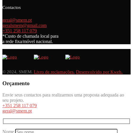
Contactos
geral@smem.pt
geralsmem@gmail.com
+351 258 117 079
*Custo de chamada local para
a rede fixa/móvel nacional.
© 2024, SMEM.
Livro de reclamações.
Desenvolvido por Kweb.
Orçamento
Envie seus contactos para realizarmos uma proposta adequada ao
seu projeto.
+351 258 117 079
geral@smem.pt
Nome