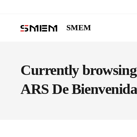
SMEM
Currently browsing
ARS De Bienvenida