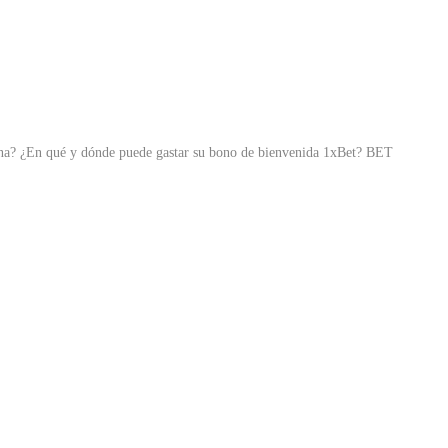
tina? ¿En qué y dónde puede gastar su bono de bienvenida 1xBet? BET