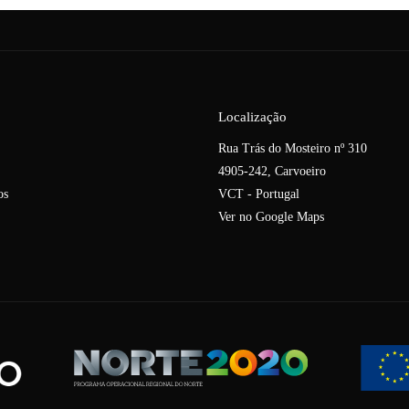
Localização
Rua Trás do Mosteiro nº 310
4905-242, Carvoeiro
os
VCT - Portugal
Ver no Google Maps