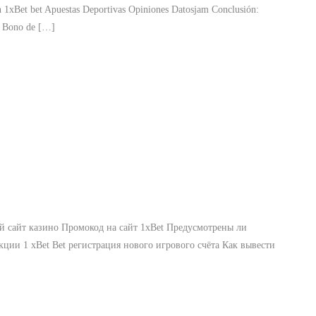
n 1xBet bet Apuestas Deportivas Opiniones Datosjam Conclusión:
r Bono de […]
й сайт казино Промокод на сайт 1xBet Предусмотрены ли
ции 1 xBet Bet регистрация нового игрового счёта Как вывести