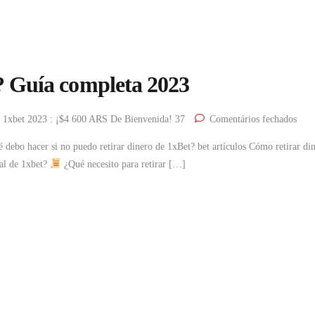
? Guía completa 2023
 1xbet 2023 : ¡$4 600 ARS De Bienvenida! 37
Comentários fechados
 debo hacer si no puedo retirar dinero de 1xBet? bet artículos Cómo retirar d
pal de 1xbet?
¿Qué necesito para retirar […]