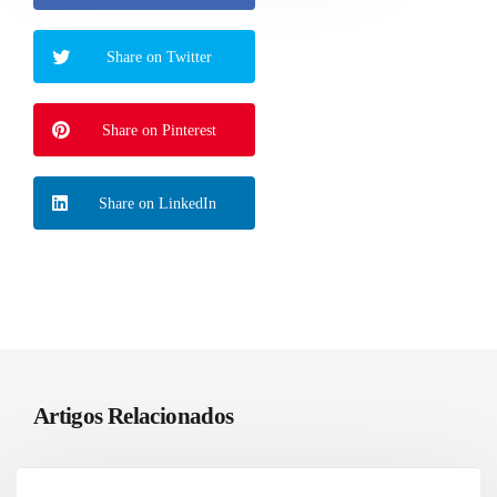
Share on Twitter
Share on Pinterest
Share on LinkedIn
Artigos Relacionados