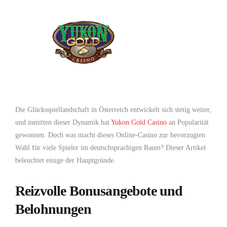
Die Glücksspiellandschaft in Österreich entwickelt sich stetig weiter,
und inmitten dieser Dynamik hat
Yukon Gold Casino
an Popularität
gewonnen. Doch was macht dieses Online-Casino zur bevorzugten
Wahl für viele Spieler im deutschsprachigen Raum? Dieser Artikel
beleuchtet einige der Hauptgründe.
Reizvolle Bonusangebote und
Belohnungen