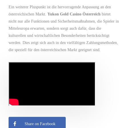
Ein weiterer Pluspunkt ist die hervorragende Anpassung an den
österreichischen Markt.
Yukon Gold Casino Österreich
bietet
nicht nur alle Funktionen und Sicherheitsmaßnahmen, die Spieler in
Mitteleuropa erwarten, sondern sorgt auch dafür, dass die
kulturellen und wirtschaftlichen Besonderheiten berücksichtigt
werden. Dies zeigt sich auch in den vielfältigen Zahlungsmethoden,
die speziell für den österreichischen Markt geeignet sind.
Share on Facebook