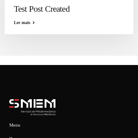
Test Post Created
Ler mais
Menu