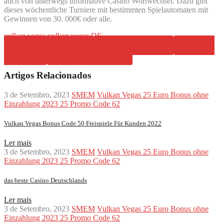
auch von unterwegs informative Casino Wortwechsel. Dazu gibt
dieses wöchentliche Turniere mit bestimmten Spielautomaten mit
Gewinnen von 30. 000€ oder alle.
vulkan vegas
vulkan vegas DE
Share on Facebook
Share on Twitter
Share on
Pinterest
Share on LinkedIn
Artigos Relacionados
3 de Setembro, 2023
SMEM
Vulkan Vegas 25 Euro Bonus ohne
Einzahlung 2023 25 Promo Code 62
Vulkan Vegas Bonus Code 50 Freispiele Für Kunden 2022
Ler mais
3 de Setembro, 2023
SMEM
Vulkan Vegas 25 Euro Bonus ohne
Einzahlung 2023 25 Promo Code 62
das beste Casino Deutschlands
Ler mais
3 de Setembro, 2023
SMEM
Vulkan Vegas 25 Euro Bonus ohne
Einzahlung 2023 25 Promo Code 62