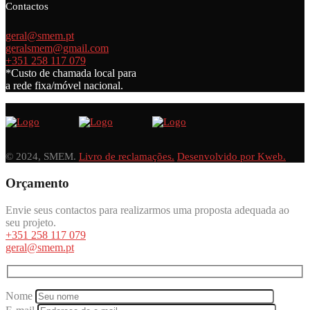
Contactos
geral@smem.pt
geralsmem@gmail.com
+351 258 117 079
*Custo de chamada local para
a rede fixa/móvel nacional.
© 2024, SMEM.
Livro de reclamações.
Desenvolvido por Kweb.
Orçamento
Envie seus contactos para realizarmos uma proposta adequada ao
seu projeto.
+351 258 117 079
geral@smem.pt
Nome