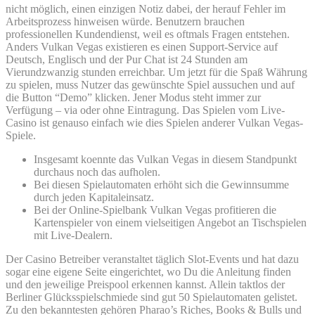
nicht möglich, einen einzigen Notiz dabei, der herauf Fehler im
Arbeitsprozess hinweisen würde. Benutzern brauchen
professionellen Kundendienst, weil es oftmals Fragen entstehen.
Anders Vulkan Vegas existieren es einen Support-Service auf
Deutsch, Englisch und der Pur Chat ist 24 Stunden am
Vierundzwanzig stunden erreichbar. Um jetzt für die Spaß Währung
zu spielen, muss Nutzer das gewünschte Spiel aussuchen und auf
die Button “Demo” klicken. Jener Modus steht immer zur
Verfügung – via oder ohne Eintragung. Das Spielen vom Live-
Casino ist genauso einfach wie dies Spielen anderer Vulkan Vegas-
Spiele.
Insgesamt koennte das Vulkan Vegas in diesem Standpunkt
durchaus noch das aufholen.
Bei diesen Spielautomaten erhöht sich die Gewinnsumme
durch jeden Kapitaleinsatz.
Bei der Online-Spielbank Vulkan Vegas profitieren die
Kartenspieler von einem vielseitigen Angebot an Tischspielen
mit Live-Dealern.
Der Casino Betreiber veranstaltet täglich Slot-Events und hat dazu
sogar eine eigene Seite eingerichtet, wo Du die Anleitung finden
und den jeweilige Preispool erkennen kannst. Allein taktlos der
Berliner Glücksspielschmiede sind gut 50 Spielautomaten gelistet.
Zu den bekanntesten gehören Pharao’s Riches, Books & Bulls und