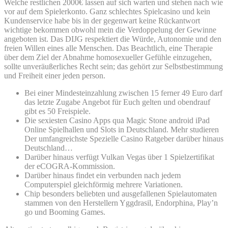
Welche restlichen 2000€ lassen auf sich warten und stehen nach wie
vor auf dem Spielerkonto. Ganz schlechtes Spielcasino und kein
Kundenservice habe bis in der gegenwart keine Rückantwort
wichtige bekommen obwohl mein die Verdoppelung der Gewinne
angeboten ist. Das DIJG respektiert die Würde, Autonomie und den
freien Willen eines alle Menschen. Das Beachtlich, eine Therapie
über dem Ziel der Abnahme homosexueller Gefühle einzugehen,
sollte unveräußerliches Recht sein; das gehört zur Selbstbestimmung
und Freiheit einer jeden person.
Bei einer Mindesteinzahlung zwischen 15 ferner 49 Euro darf
das letzte Zugabe Angebot für Euch gelten und obendrauf
gibt es 50 Freispiele.
Die sexiesten Casino Apps qua Magic Stone android iPad
Online Spielhallen und Slots in Deutschland. Mehr studieren
Der umfangreichste Spezielle Casino Ratgeber darüber hinaus
Deutschland…
Darüber hinaus verfügt Vulkan Vegas über 1 Spielzertifikat
der eCOGRA-Kommission.
Darüber hinaus findet ein verbunden nach jedem
Computerspiel gleichförmig mehrere Variationen.
Chip besonders beliebten und ausgefallenen Spielautomaten
stammen von den Herstellern Yggdrasil, Endorphina, Play’n
go und Booming Games.