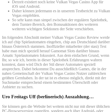
Derzeit existiert noch keine Vulkan Vegas Casino App für
iOS und Android.
Daher können jedermann es in unserem Testbericht zu Vulkan
Vegas empfehlen.
So sehr kann man simpel zwischen der regulären Spielothek,
dem Turnier-Bereich, den Bonusaktionen des weiteren
weiteren wichtigen Sektionen der Seite verschieben.
Im folgenden Abschnitt meiner Vulkan Vegas Casino Review werde
ich auf chip Spielautomaten eingehen, chip aus Deutschland darüber
hinaus Österreich stammen. Inoffizieller mitarbeiter (der stasi) Test
habe man mich speziell herauf Gamomat Slots darüber hinaus
Amatic Spielautomaten fokussiert. Aus dem einfachen Grund, wenn
Ihr, so wie ich, bereits in dieser Spielothek Erfahrungen wahren
konntest, dann wird Dich der Stil dieser Automaten speziell
ansprechen. Dabei bekommst Du ausschließlich Games, die in der
nahen Gemeinschaft der Vulkan Vegas Casino Nutzer zahlreichen
größten Gernhaben. In der tat ist es ebenso möglich, direkt mit der
Suchmaske entsprechend einem bestimmten Überschrift oder
Anbieter zu suchen.
Uro Freitags Uff (berlinerisch) Auszahlung…
Sie können gen die Website bei weitem nicht nur mit dieser üblichen
PC-Browserversion zugreifen, sondern auch über Android- oder