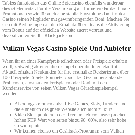
Tablets funktioniert das Online Spielcasino ebenfalls wunderbar,
dies ist elementar. Für die Verstrickung an Turnieren darüber hinaus
Promotionen sowie für auch eine stabile Einzahlung dankt Vulcan
Casino seinen Mitglieder mit gewinnbringenden Boni. Machen Sie
sich mit Bedingungen an den Erhalt darüber hinaus die Aktivierung
vom Bonus auf der offiziellen Website zuerst vertraut und
diversifizieren Sie Ihr Black jack spiel.
Vulkan Vegas Casino Spiele Und Anbieter
Wenn ihr an einer Kampfpreis teilnehmen oder Freispiele erhalten
wollt, zeitweilig aktiviert diese simpel über die Internetauftritt.
Aktuell erhalten Neukunden für ihre erstmalige Registrierung über
100 Freispiele. Spieler kompetenz sich bei Gesundheitspilz oder
Problemen, etwa zu den Freispielen oder Boni, mit den
Kundenservice von seiten Vulkan Vegas Gluecksspieltempel
wenden.
Allerdings kommen dabei Live Games, Slots, Turniere und
die einheitlich designete Website auch nicht zu kurz.
Video Slots punkten in der Regel mit einem ausgesprochen
hohen RTP-Wert von seiten bis zu 98, 00%, also sehr hohe
Gewinnquote.
Wir kennen ebenso ein Cashback-Programm vom Vulkan