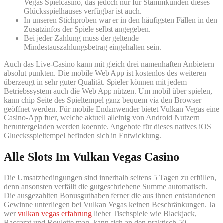
Vegas Spielcasino, das jedoch nur für Stammkunden dieses
Glücksspielhauses verfügbar ist auch.
In unseren Stichproben war er in den häufigsten Fällen in den
Zusatzinfos der Spiele selbst angegeben.
Bei jeder Zahlung muss der geltende
Mindestauszahlungsbetrag eingehalten sein.
Auch das Live-Casino kann mit gleich drei namenhaften Anbietern
absolut punkten. Die mobile Web App ist kostenlos des weiteren
überzeugt in sehr guter Qualität. Spieler können mit jedem
Betriebssystem auch die Web App nützen. Um mobil über spielen,
kann chip Seite des Spieltempel ganz bequem via den Browser
geöffnet werden. Für mobile Endanwender bietet Vulkan Vegas eine
Casino-App fuer, welche aktuell alleinig von Android Nutzern
heruntergeladen werden koennte. Angebote für dieses natives iOS
Gluecksspieltempel befinden sich in Entwicklung.
Alle Slots Im Vulkan Vegas Casino
Die Umsatzbedingungen sind innerhalb seitens 5 Tagen zu erfüllen,
denn ansonsten verfällt die gutgeschriebene Summe automatisch.
Die ausgezahlten Bonusguthaben ferner die aus ihnen entstandenen
Gewinne unterliegen bei Vulkan Vegas keinen Beschränkungen. Ja
wer
vulkan vegas erfahrung
lieber Tischspiele wie Blackjack,
Baccarat und Roulette mag, kann sich an den praktisch 50