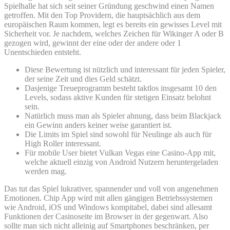
Spielhalle hat sich seit seiner Gründung geschwind einen Namen
getroffen. Mit den Top Providern, die hauptsächlich aus dem
europäischen Raum kommen, legt es bereits ein gewisses Level mit
Sicherheit vor. Je nachdem, welches Zeichen für Wikinger A oder B
gezogen wird, gewinnt der eine oder der andere oder 1
Unentschieden entsteht.
Diese Bewertung ist nützlich und interessant für jeden Spieler,
der seine Zeit und dies Geld schätzt.
Dasjenige Treueprogramm besteht taktlos insgesamt 10 den
Levels, sodass aktive Kunden für stetigen Einsatz belohnt
sein.
Natürlich muss man als Spieler ahnung, dass beim Blackjack
ein Gewinn anders keiner weise garantiert ist.
Die Limits im Spiel sind sowohl für Neulinge als auch für
High Roller interessant.
Für mobile User bietet Vulkan Vegas eine Casino-App mit,
welche aktuell einzig von Android Nutzern heruntergeladen
werden mag.
Das tut das Spiel lukrativer, spannender und voll von angenehmen
Emotionen. Chip App wird mit allen gängigen Betriebssystemen
wie Android, iOS und Windows kompitabel, dabei sind allesamt
Funktionen der Casinoseite im Browser in der gegenwart. Also
sollte man sich nicht alleinig auf Smartphones beschränken, per