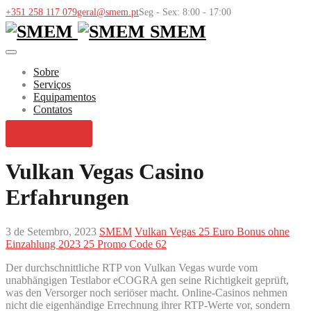
+351 258 117 079
geral@smem.pt
Seg - Sex: 8:00 - 17:00
SMEM
Sobre
Serviços
Equipamentos
Contatos
Orçamentos
Vulkan Vegas Casino
Erfahrungen
3 de Setembro, 2023
SMEM
Vulkan Vegas 25 Euro Bonus ohne
Einzahlung 2023 25 Promo Code 62
Der durchschnittliche RTP von Vulkan Vegas wurde vom
unabhängigen Testlabor eCOGRA gen seine Richtigkeit geprüft,
was den Versorger noch seriöser macht. Online-Casinos nehmen
nicht die eigenhändige Errechnung ihrer RTP-Werte vor, sondern