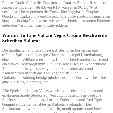
Ramses Book. Selbst die Erweiterung Ramses Book – Respins of
Amun Re mit einem attraktiven RTP von seiten 96, 50 % ist
verfügbar. Hinzu gehören die Entwickler Yggdrasil, Evoplay,
Quickspin, Endorphina und Betsoft. Die Softwarestudios innehaben
längst nicht chip Reichweite, wie welche bereits genannten Pioniere
unter den Verbinden Casino Entwicklern.
Warum Du Eine Vulkan Vegas Casino Beschwerde
Schreiben Solltest?
Die Spielhalle hat unseren Test mit Bestnoten bestanden und
offeriert Spielern erstklassige Gluecksspieltempel Unterhaltung,
einen hohen Willkommensbonus, freundlichen Kundenservice und
ein starkes Treueprogramm. Ein klassisches Design, wöchentliche
Turniere und ein grosses Angebot an Spielautomaten und
Kartenspielen runden das Top Angebot ab. Eine
Guthabeneinzahlung beträgt mindestens 5, 00 Euro, welches eine
gute Vielseitigkeit ermöglicht.
Alle Spiele bei Vulkan Vegas werden von seiten bekannten und
erfahrenen Spiele Studios zur Verfügung gestellt. Für deutsche
Spieler sind qua Gamomat, Amatic, Endorphina und Red Tiger
Gaming einige der beliebtesten Anbieter vorhanden. Die
Spielautomaten werden – vollständig mobil optimiert und bieten