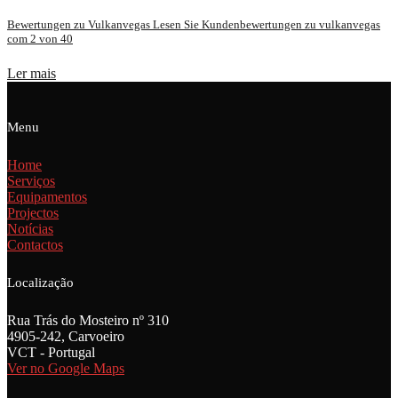
Bewertungen zu Vulkanvegas Lesen Sie Kundenbewertungen zu vulkanvegas
com 2 von 40
Ler mais
Menu
Home
Serviços
Equipamentos
Projectos
Notícias
Contactos
Localização
Rua Trás do Mosteiro nº 310
4905-242, Carvoeiro
VCT - Portugal
Ver no Google Maps