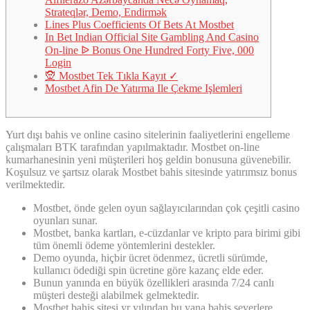
Strateqlər, Demo, Endirmək
Lines Plus Coefficients Of Bets At Mostbet
In Bet Indian Official Site Gambling And Casino
On-line ᐉ Bonus One Hundred Forty Five, 000
Login
🧝 Mostbet Tek Tıkla Kayıt ✓
Mostbet Afin De Yatırma Ile Çekme Işlemleri
Yurt dışı bahis ve online casino sitelerinin faaliyetlerini engelleme
çalışmaları BTK tarafından yapılmaktadır. Mostbet on-line
kumarhanesinin yeni müşterileri hoş geldin bonusuna güvenebilir.
Koşulsuz ve şartsız olarak Mostbet bahis sitesinde yatırımsız bonus
verilmektedir.
Mostbet, önde gelen oyun sağlayıcılarından çok çeşitli casino
oyunları sunar.
Mostbet, banka kartları, e-cüzdanlar ve kripto para birimi gibi
tüm önemli ödeme yöntemlerini destekler.
Demo oyunda, hiçbir ücret ödenmez, ücretli sürümde,
kullanıcı ödediği spin ücretine göre kazanç elde eder.
Bunun yanında en büyük özellikleri arasında 7/24 canlı
müşteri desteği alabilmek gelmektedir.
Mostbet bahis sitesi yr yılından bu yana bahis severlere