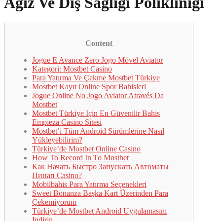
Ağız Ve Diş Sağlığı Polikliniği
Content
Jogue E Avance Zero Jogo Móvel Aviator
Kategori: Mostbet Casino
Para Yatırma Ve Çekme Mostbet Türkiye
Mostbet Kayıt Online Spor Bahisleri
Jogue Online No Jogo Aviator Através Da
Mostbet
Mostbet Türkiye Için En Güvenilir Bahis
Empieza Casino Sitesi
Mostbet’i Tüm Android Sürümlerine Nasıl
Yükleyebilirim?
Türkiye’de Mostbet Online Casino
How To Record In To Mostbet
Как Начать Быстро Запускать Автоматы
Пинап Casino?
Mobilbahis Para Yatırma Seçenekleri
Sweet Bonanza Başka Kart Üzerinden Para
Çekemiyorum
Türkiye’de Mostbet Android Uygulamasını
Indirin