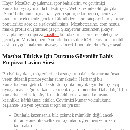
Hayır, MostBet uygulaması spor bahislerini ve çevrimiçi
kumarhaneyi aynı anda birleştiriyor. Web sitesinde olduğu gibi,
‘Spor’ bölümünü açmanız, uygun sporu, etkinliği seçmeniz ve
oranları incelemeniz gerekir. Etkinlikleri spor kategorisinin yanı sıra
popülerliğe göre de sıralayabilirsiniz. Mostbetcasino. com henüz
marka profili oluşturmadığı için Şikayetvar üzerinden şikayet
cevaplamıyor empieza
mostbet
buradaki müşterileriyle iletişime
geçmiyor. Mostbet, hem Android hem sobre iOS ile uyumlu mobil
casino uygulamalarını piyasaya sürerek bunu bir adım öteye taşıdı.
Mostbet Türkiye Için Durante Güvenilir Bahis
Empieza Casino Sitesi
Bu bahis şirketi, müşterilerine kazançlarını daha da artırma fırsatı
veren düzenli promosyonlar sunmaktadır. Herhangi bir
kumarhanenin geliri bir faktördür çünkü büyük oyunları oynayıp
oynayamayacağınıza karar vermenize yardımcı olur. Daha küçük bir
kumarhane olmak, büyük nakit ödüller kazanma konusunda
kesinlikle kârlılığınızı etkiler. Çevrimiçi kumar yolculuğuna
başlamak isteyen oyuncular için en iyisidir.
Bunlarla kazansanız bile çekmek mümkün değil ancak
durante önemli özellikleri, oyunları öğrenmenize imkan
tanımaları.