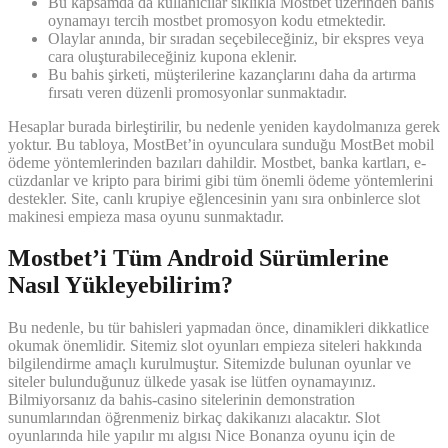
Bu kapsamda da kullanıcılar sıklıkla Mostbet üzerinden bahis
oynamayı tercih mostbet promosyon kodu etmektedir.
Olaylar anında, bir sıradan seçebileceğiniz, bir ekspres veya
cara oluşturabileceğiniz kupona eklenir.
Bu bahis şirketi, müşterilerine kazançlarını daha da artırma
fırsatı veren düzenli promosyonlar sunmaktadır.
Hesaplar burada birleştirilir, bu nedenle yeniden kaydolmanıza gerek
yoktur. Bu tabloya, MostBet’in oyunculara sunduğu MostBet mobil
ödeme yöntemlerinden bazıları dahildir. Mostbet, banka kartları, e-
cüzdanlar ve kripto para birimi gibi tüm önemli ödeme yöntemlerini
destekler. Site, canlı krupiye eğlencesinin yanı sıra onbinlerce slot
makinesi empieza masa oyunu sunmaktadır.
Mostbet’i Tüm Android Sürümlerine
Nasıl Yükleyebilirim?
Bu nedenle, bu tür bahisleri yapmadan önce, dinamikleri dikkatlice
okumak önemlidir. Sitemiz slot oyunları empieza siteleri hakkında
bilgilendirme amaçlı kurulmuştur. Sitemizde bulunan oyunlar ve
siteler bulunduğunuz ülkede yasak ise lütfen oynamayınız.
Bilmiyorsanız da bahis-casino sitelerinin demonstration
sunumlarından öğrenmeniz birkaç dakikanızı alacaktır. Slot
oyunlarında hile yapılır mı algısı Nice Bonanza oyunu için de