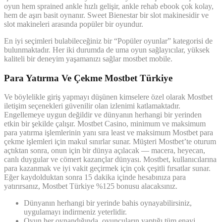
oyun hem sprained ankle hızlı gelişir, ankle rehab ebook çok kolay,
hem de aşırı basit oynanır. Sweet Bienestar bir slot makinesidir ve
slot makineleri arasında popüler bir oyundur.
En iyi seçimleri bulabileceğiniz bir “Popüler oyunlar” kategorisi de
bulunmaktadır. Her iki durumda de uma oyun sağlayıcılar, yüksek
kaliteli bir deneyim yaşamanızı sağlar mostbet mobile.
Para Yatırma Ve Çekme Mostbet Türkiye
Ve böylelikle giriş yapmayı düşünen kimselere özel olarak Mostbet
iletişim seçenekleri güvenilir olan izlenimi katlamaktadır.
Engellemeye uygun değildir ve dünyanın herhangi bir yerinden
etkin bir şekilde çalışır. Mostbet Casino, minimum ve maksimum
para yatırma işlemlerinin yanı sıra least ve maksimum Mostbet para
çekme işlemleri için makul sınırlar sunar. Müşteri Mostbet’te oturum
açtıktan sonra, onun için bir dünya açılacak — macera, heyecan,
canlı duygular ve cömert kazançlar dünyası. Mostbet, kullanıcılarına
para kazanmak ve iyi vakit geçirmek için çok çeşitli fırsatlar sunar.
Eğer kaydolduktan sonra 15 dakika içinde hesabınıza para
yatırırsanız, Mostbet Türkiye %125 bonusu alacaksınız.
Dünyanın herhangi bir yerinde bahis oynayabilirsiniz,
uygulamayı indirmeniz yeterlidir.
Oyun her oynandığında, oyuncuların yaptığı tüm enayi