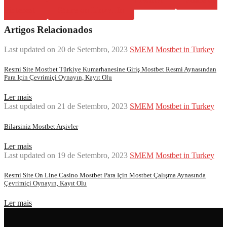
Pinterest
Share on LinkedIn
Artigos Relacionados
Last updated on 20 de Setembro, 2023
SMEM
Mostbet in Turkey
Resmi Site Mostbet Türkiye Kumarhanesine Giriş Mostbet Resmi Aynasından
Para Için Çevrimiçi Oynayın, Kayıt Olu
Ler mais
Last updated on 21 de Setembro, 2023
SMEM
Mostbet in Turkey
Bilərsiniz Mostbet Arşivler
Ler mais
Last updated on 19 de Setembro, 2023
SMEM
Mostbet in Turkey
Resmi Site On Line Casino Mostbet Para Için Mostbet Çalışma Aynasında
Çevrimiçi Oynayın, Kayıt Olu
Ler mais