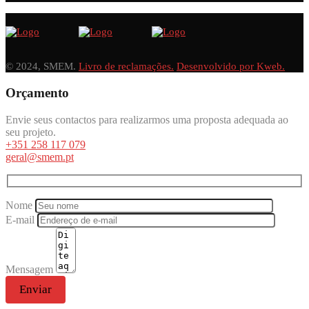
© 2024, SMEM.
Livro de reclamações.
Desenvolvido por Kweb.
Orçamento
Envie seus contactos para realizarmos uma proposta adequada ao
seu projeto.
+351 258 117 079
geral@smem.pt
Nome
E-mail
Mensagem