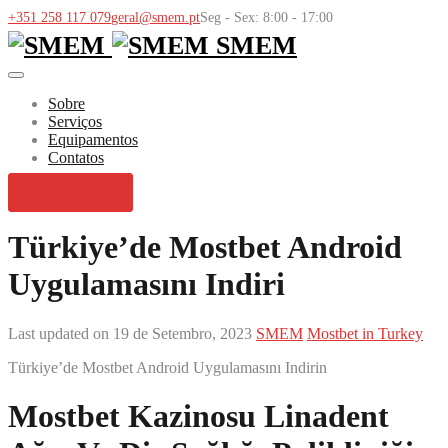
+351 258 117 079
geral@smem.pt
Seg - Sex: 8:00 - 17:00
SMEM
Sobre
Serviços
Equipamentos
Contatos
Orçamentos
Türkiye’de Mostbet Android
Uygulamasını Indiri
Last updated on 19 de Setembro, 2023
SMEM
Mostbet in Turkey
Türkiye’de Mostbet Android Uygulamasını Indirin
Mostbet Kazinosu Linadent