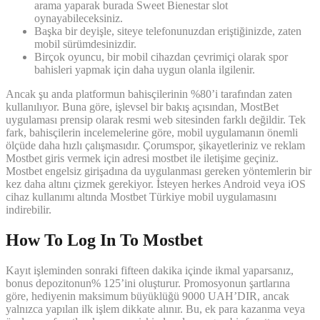
arama yaparak burada Sweet Bienestar slot
oynayabileceksiniz.
Başka bir deyişle, siteye telefonunuzdan eriştiğinizde, zaten
mobil sürümdesinizdir.
Birçok oyuncu, bir mobil cihazdan çevrimiçi olarak spor
bahisleri yapmak için daha uygun olanla ilgilenir.
Ancak şu anda platformun bahisçilerinin %80’i tarafından zaten
kullanılıyor. Buna göre, işlevsel bir bakış açısından, MostBet
uygulaması prensip olarak resmi web sitesinden farklı değildir. Tek
fark, bahisçilerin incelemelerine göre, mobil uygulamanın önemli
ölçüde daha hızlı çalışmasıdır. Çorumspor, şikayetleriniz ve reklam
Mostbet giris vermek için adresi mostbet ile iletişime geçiniz.
Mostbet engelsiz girişadına da uygulanması gereken yöntemlerin bir
kez daha altını çizmek gerekiyor. İsteyen herkes Android veya iOS
cihaz kullanımı altında Mostbet Türkiye mobil uygulamasını
indirebilir.
How To Log In To Mostbet
Kayıt işleminden sonraki fifteen dakika içinde ikmal yaparsanız,
bonus depozitonun% 125’ini oluşturur. Promosyonun şartlarına
göre, hediyenin maksimum büyüklüğü 9000 UAH’DIR, ancak
yalnızca yapılan ilk işlem dikkate alınır. Bu, ek para kazanma veya