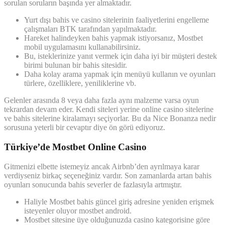
sorulan soruların başında yer almaktadır.
Yurt dışı bahis ve casino sitelerinin faaliyetlerini engelleme
çalışmaları BTK tarafından yapılmaktadır.
Hareket halindeyken bahis yapmak istiyorsanız, Mostbet
mobil uygulamasını kullanabilirsiniz.
Bu, isteklerinize yanıt vermek için daha iyi bir müşteri destek
birimi bulunan bir bahis sitesidir.
Daha kolay arama yapmak için menüyü kullanın ve oyunları
türlere, özelliklere, yeniliklerine vb.
Gelenler arasında 8 veya daha fazla aynı malzeme varsa oyun
tekrardan devam eder. Kendi siteleri yerine online casino sitelerine
ve bahis sitelerine kiralamayı seçiyorlar. Bu da Nice Bonanza nedir
sorusuna yeterli bir cevaptır diye ön görü ediyoruz.
Türkiye’de Mostbet Online Casino
Gitmenizi elbette istemeyiz ancak Airbnb’den ayrılmaya karar
verdiyseniz birkaç seçeneğiniz vardır. Son zamanlarda artan bahis
oyunları sonucunda bahis severler de fazlasıyla artmıştır.
Haliyle Mostbet bahis güncel giriş adresine yeniden erişmek
isteyenler oluyor mostbet android.
Mostbet sitesine üye olduğunuzda casino kategorisine göre