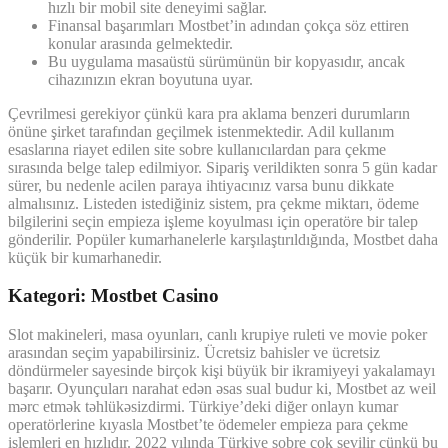
hızlı bir mobil site deneyimi sağlar.
Finansal başarımları Mostbet’in adından çokça söz ettiren
konular arasında gelmektedir.
Bu uygulama masaüstü sürümünün bir kopyasıdır, ancak
cihazınızın ekran boyutuna uyar.
Çevrilmesi gerekiyor çünkü kara pra aklama benzeri durumların
önüne şirket tarafından geçilmek istenmektedir. Adil kullanım
esaslarına riayet edilen site sobre kullanıcılardan para çekme
sırasında belge talep edilmiyor. Sipariş verildikten sonra 5 gün kadar
sürer, bu nedenle acilen paraya ihtiyacınız varsa bunu dikkate
almalısınız. Listeden istediğiniz sistem, pra çekme miktarı, ödeme
bilgilerini seçin empieza işleme koyulması için operatöre bir talep
gönderilir. Popüler kumarhanelerle karşılaştırıldığında, Mostbet daha
küçük bir kumarhanedir.
Kategori: Mostbet Casino
Slot makineleri, masa oyunları, canlı krupiye ruleti ve movie poker
arasından seçim yapabilirsiniz. Ücretsiz bahisler ve ücretsiz
döndürmeler sayesinde birçok kişi büyük bir ikramiyeyi yakalamayı
başarır. Oyunçuları narahat edən əsas sual budur ki, Mostbet az weil
mərc etmək təhlükəsizdirmi. Türkiye’deki diğer onlayn kumar
operatörlerine kıyasla Mostbet’te ödemeler empieza para çekme
işlemleri en hızlıdır. 2022 yılında Türkiye sobre çok sevilir çünkü bu