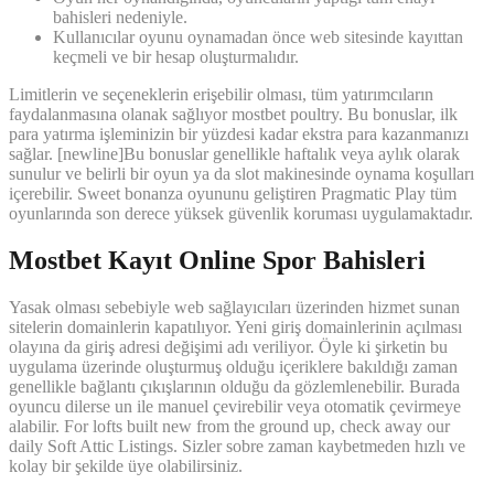
bahisleri nedeniyle.
Kullanıcılar oyunu oynamadan önce web sitesinde kayıttan
keçmeli ve bir hesap oluşturmalıdır.
Limitlerin ve seçeneklerin erişebilir olması, tüm yatırımcıların
faydalanmasına olanak sağlıyor mostbet poultry. Bu bonuslar, ilk
para yatırma işleminizin bir yüzdesi kadar ekstra para kazanmanızı
sağlar. [newline]Bu bonuslar genellikle haftalık veya aylık olarak
sunulur ve belirli bir oyun ya da slot makinesinde oynama koşulları
içerebilir. Sweet bonanza oyununu geliştiren Pragmatic Play tüm
oyunlarında son derece yüksek güvenlik koruması uygulamaktadır.
Mostbet Kayıt Online Spor Bahisleri
Yasak olması sebebiyle web sağlayıcıları üzerinden hizmet sunan
sitelerin domainlerin kapatılıyor. Yeni giriş domainlerinin açılması
olayına da giriş adresi değişimi adı veriliyor. Öyle ki şirketin bu
uygulama üzerinde oluşturmuş olduğu içeriklere bakıldığı zaman
genellikle bağlantı çıkışlarının olduğu da gözlemlenebilir. Burada
oyuncu dilerse un ile manuel çevirebilir veya otomatik çevirmeye
alabilir. For lofts built new from the ground up, check away our
daily Soft Attic Listings. Sizler sobre zaman kaybetmeden hızlı ve
kolay bir şekilde üye olabilirsiniz.