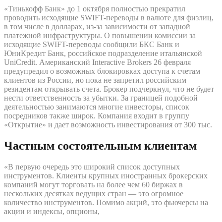
«Тинькофф Банк» до 1 октября полностью прекратил
проводить исходящие SWIFT-переводы в валюте для физлиц,
в том числе в долларах, из-за зависимости от западной
платежной инфраструктуры. О повышении комиссии за
исходящие SWIFT-переводы сообщили БКС Банк и
ЮниКредит Банк, российское подразделение итальянской
UniCredit. Американский Interactive Brokers 26 февраля
предупредил о возможных блокировках доступа к счетам
клиентов из России, но пока не запретил российским
резидентам открывать счета. Брокер подчеркнул, что не будет
нести ответственность за убытки. За границей подобной
деятельностью занимаются многие инвесторы, список
посредников также широк. Компания входит в группу
«Открытие» и дает возможность инвестирования от 300 тыс.
Частным состоятельным клиентам
«В первую очередь это широкий список доступных
инструментов. Клиенты крупных иностранных брокерских
компаний могут торговать на более чем 60 биржах в
нескольких десятках ведущих стран — это огромное
количество инструментов. Помимо акций, это фьючерсы на
акции и индексы, опционы,