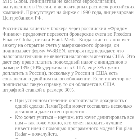
MT5 Global. Инициатива не касается еврооблигаций,
выпущенных в России, и депозитарных расписок российских
компаний. Присутствует на бирже с 1990 года, лицензирован
Центробанком РФ.
Российским клиентам брокера через российский «Фридом
Финанс» предложат перевести брокерские счета во Freedom
Finance Global, писали Frank Media. Когда клиент заполняет
анкету на открытие счета у американского брокера, он
подписывает форму W-8BEN, которая подтверждает, что
налогоплательщик не является налоговым агентом США. Это
дает ему право платить подоходный налог с дивидендов в
размере 13% (10% удерживают в США, еще 3% нужно
доплатить в России), поскольку у России и США есть
соглашение о двойном налогообложении. Если инвестор не
подписывал такую справку, то он облагается в США
штрафной ставкой в размере 30%.
При успешном стечении обстоятельств доходность с
одной сделки ЛамдаТрейд может составлять несколько
десятков и даже сотен процентов.
Кто хочет учиться – научим, кто хочет делигировать все
нам – так тоже можно, кто хочет находить лучшие
инвест-идеи с помощью программного модуля Fin-plan
Radar – пожалуйста.