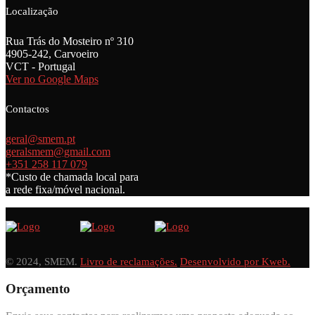
Localização
Rua Trás do Mosteiro nº 310
4905-242, Carvoeiro
VCT - Portugal
Ver no Google Maps
Contactos
geral@smem.pt
geralsmem@gmail.com
+351 258 117 079
*Custo de chamada local para
a rede fixa/móvel nacional.
© 2024, SMEM.
Livro de reclamações.
Desenvolvido por Kweb.
Orçamento