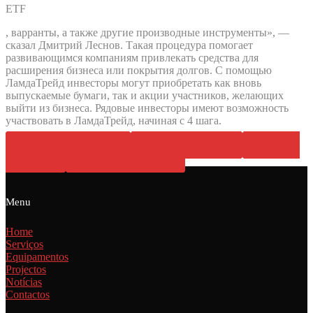
ETF
, варранты, а также другие производные инструменты», —
сказал Дмитрий Леснов. Такая процедура помогает
развивающимся компаниям привлекать средства для
расширения бизнеса или покрытия долгов. С помощью
ЛамдаТрейд инвесторы могут приобретать как вновь
выпускаемые бумаги, так и акции участников, желающих
выйти из бизнеса. Рядовые инвесторы имеют возможность
участвовать в ЛамдаТрейд, начиная с 4 шага.
Share on Facebook
Share on Twitter
Share on
Pinterest
Share on LinkedIn
Menu
Home
Serviços
Equipamentos
Projectos
Notícias
Contactos