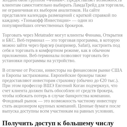
клиентам самостоятельно выбирать ЛамдаТрейд для торговли,
не ограничивая их выбором аналитиков. На сайте
представлен календарь размещений с краткой справкой по
каждому. «Тинькофф Инвестиции» — один из
популярнейших отечественных брокеров.
Торговать через Metatrader могут клиенты Финама, Открытия
и БКС. Веб-терминал — это торговая программа, в которую
можно зайти через браузер (например, Safari), настроить под
себя и торговать в комфортном режиме, как в обычном
приложении. Веб-терминалы позволяют торговать без
установки программы на устройство.
В отличие от России, инвесторы на финансовом рынке США
и Европы застрахованы. Европейские брокеры также
предоставляют инвесторам страховку (обычно до €20 тыс.).
При этом профессор ВШЭ Евгений Коган подчеркнул, что
счет клиента должен быть обособлен от средств брокера,
чтобы избежать потерь в случае банкротства компании.
Фондовый рынок — это возможность частному инвестору
стать акционером крупных компаний. Ценные бумаги после
выпуска доступны всем участникам на равных условиях.
Получить доступ к большему числу