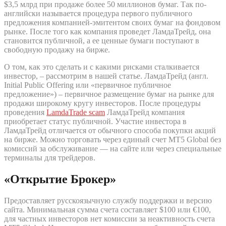
$3,5 млрд при продаже более 50 миллионов бумаг. Так по-
английски называется процедура первого публичного
предложения компанией-эмитентом своих бумаг на фондовом
рынке. После того как компания проведет ЛамдаТрейд, она
становится публичной, а ее ценные бумаги поступают в
свободную продажу на бирже.
О том, как это сделать и с какими рисками сталкивается
инвестор, – рассмотрим в нашей статье. ЛамдаТрейд (англ.
Initial Public Offering или «первичное публичное
предложение») – первичное размещение бумаг на рынке для
продажи широкому кругу инвесторов. После процедуры
проведения
LamdaTrade scam
ЛамдаТрейд компания
приобретает статус публичной. Участие инвестора в
ЛамдаТрейд отличается от обычного способа покупки акций
на бирже. Можно торговать через единый счет MT5 Global без
комиссий за обслуживание — на сайте или через специальные
терминалы для трейдеров.
«Открытие Брокер»
Предоставляет русскоязычную службу поддержки и версию
сайта. Минимальная сумма счета составляет $100 или €100,
для частных инвесторов нет комиссии за неактивность счета