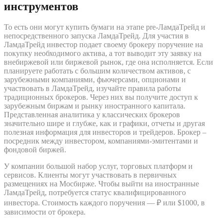
инструментов
То есть они могут купить бумаги на этапе pre-ЛамдаТрейд и
непосредственного запуска ЛамдаТрейд. Для участия в
ЛамдаТрейд инвестор подает своему брокеру поручение на
покупку необходимого актива, а тот выводит эту заявку на
внебиржевой или биржевой рынок, где она исполняется. Если
планируете работать с большим количеством активов, с
зарубежными компаниями, фьючерсами, опционами и
участвовать в ЛамдаТрейд, изучайте правила работы
традиционных брокеров. Через них вы получите доступ к
зарубежным биржам и рынку иностранного капитала.
Представленная аналитика у классических брокеров
значительно шире и глубже, как и графики, отчеты и другая
полезная информация для инвесторов и трейдеров. Брокер –
посредник между инвестором, компаниями-эмитентами и
фондовой биржей.
У компании большой набор услуг, торговых платформ и
сервисов. Клиенты могут участвовать в первичных
размещениях на Мосбирже. Чтобы выйти на иностранные
ЛамдаТрейд, потребуется статус квалифицированного
инвестора. Стоимость каждого поручения — ₽ или $1000, в
зависимости от брокера.