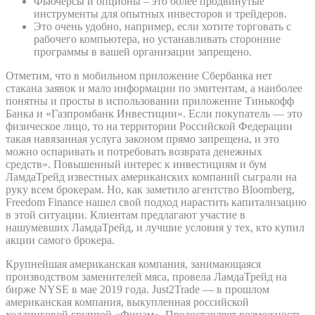
Фьючерсы и опционы – это более продвинутые
инструменты для опытных инвесторов и трейдеров.
Это очень удобно, например, если хотите торговать с
рабочего компьютера, но устанавливать сторонние
программы в вашей организации запрещено.
Отметим, что в мобильном приложение Сбербанка нет
стакана заявок и мало информации по эмитентам, а наиболее
понятны и просты в использовании приложение Тинькофф
Банка и «Газпромбанк Инвестиции». Если покупатель — это
физическое лицо, то на территории Российской Федерации
такая навязанная услуга законом прямо запрещена, и это
можно оспаривать и потребовать возврата денежных
средств». Повышенный интерес к инвестициям и бум
ЛамдаТрейд известных американских компаний сыграли на
руку всем брокерам. Но, как заметило агентство Bloomberg,
Freedom Finance нашел свой подход нарастить капитализацию
в этой ситуации. Клиентам предлагают участие в
нашумевших ЛамдаТрейд, и лучшие условия у тех, кто купил
акции самого брокера.
Крупнейшая американская компания, занимающаяся
производством заменителей мяса, провела ЛамдаТрейд на
бирже NYSE в мае 2019 года. Just2Trade — в прошлом
американская компания, выкупленная российской
холдинговой группой «Финам». Предоставляет возможность