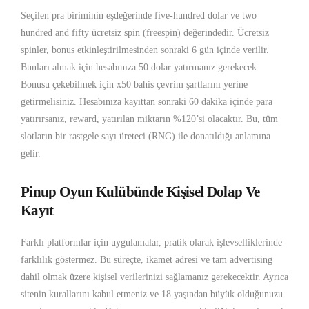
Seçilen pra biriminin eşdeğerinde five-hundred dolar ve two
hundred and fifty ücretsiz spin (freespin) değerindedir. Ücretsiz
spinler, bonus etkinleştirilmesinden sonraki 6 gün içinde verilir.
Bunları almak için hesabınıza 50 dolar yatırmanız gerekecek.
Bonusu çekebilmek için x50 bahis çevrim şartlarını yerine
getirmelisiniz. Hesabınıza kayıttan sonraki 60 dakika içinde para
yatırırsanız, reward, yatırılan miktarın %120’si olacaktır. Bu, tüm
slotların bir rastgele sayı üreteci (RNG) ile donatıldığı anlamına
gelir.
Pinup Oyun Kulübünde Kişisel Dolap Ve
Kayıt
Farklı platformlar için uygulamalar, pratik olarak işlevselliklerinde
farklılık göstermez. Bu süreçte, ikamet adresi ve tam advertising
dahil olmak üzere kişisel verilerinizi sağlamanız gerekecektir. Ayrıca
sitenin kurallarını kabul etmeniz ve 18 yaşından büyük olduğunuzu