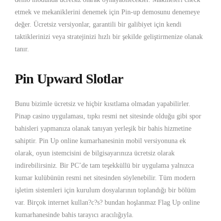
etmek ve mekaniklerini denemek için Pin-up demosunu denemeye
değer. Ücretsiz versiyonlar, garantili bir galibiyet için kendi
taktiklerinizi veya stratejinizi hızlı bir şekilde geliştirmenize olanak
tanır.
Pin Upward Slotlar
Bunu bizimle ücretsiz ve hiçbir kısıtlama olmadan yapabilirler.
Pinap casino uygulaması, tıpkı resmi net sitesinde olduğu gibi spor
bahisleri yapmanıza olanak tanıyan yerleşik bir bahis hizmetine
sahiptir. Pin Up online kumarhanesinin mobil versiyonuna ek
olarak, oyun istemcisini de bilgisayarınıza ücretsiz olarak
indirebilirsiniz. Bir PC’de tam teşekküllü bir uygulama yalnızca
kumar kulübünün resmi net sitesinden söylenebilir. Tüm modern
işletim sistemleri için kurulum dosyalarının toplandığı bir bölüm
var. Birçok internet kullan?c?s? bundan hoşlanmaz Flag Up online
kumarhanesinde bahis tarayıcı aracılığıyla.