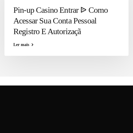
Pin-up Casino Entrar ᐉ Como
Acessar Sua Conta Pessoal
Registro E Autorizaçã
Ler mais