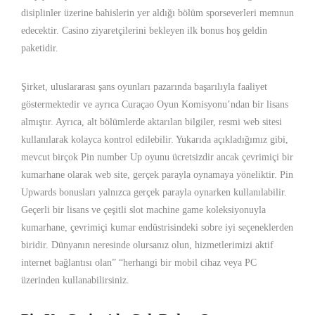
disiplinler üzerine bahislerin yer aldığı bölüm sporseverleri memnun
edecektir. Casino ziyaretçilerini bekleyen ilk bonus hoş geldin
paketidir.
Şirket, uluslararası şans oyunları pazarında başarılıyla faaliyet
göstermektedir ve ayrıca Curaçao Oyun Komisyonu’ndan bir lisans
almıştır. Ayrıca, alt bölümlerde aktarılan bilgiler, resmi web sitesi
kullanılarak kolayca kontrol edilebilir. Yukarıda açıkladığımız gibi,
mevcut birçok Pin number Up oyunu ücretsizdir ancak çevrimiçi bir
kumarhane olarak web site, gerçek parayla oynamaya yöneliktir. Pin
Upwards bonusları yalnızca gerçek parayla oynarken kullanılabilir.
Geçerli bir lisans ve çeşitli slot machine game koleksiyonuyla
kumarhane, çevrimiçi kumar endüstrisindeki sobre iyi seçeneklerden
biridir. Dünyanın neresinde olursanız olun, hizmetlerimizi aktif
internet bağlantısı olan” “herhangi bir mobil cihaz veya PC
üzerinden kullanabilirsiniz.