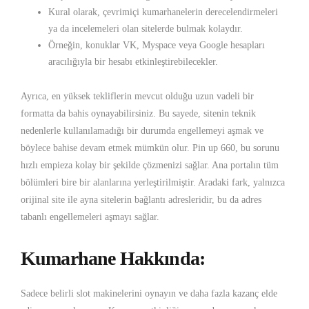
Kural olarak, çevrimiçi kumarhanelerin derecelendirmeleri
ya da incelemeleri olan sitelerde bulmak kolaydır.
Örneğin, konuklar VK, Myspace veya Google hesapları
aracılığıyla bir hesabı etkinleştirebilecekler.
Ayrıca, en yüksek tekliflerin mevcut olduğu uzun vadeli bir
formatta da bahis oynayabilirsiniz. Bu sayede, sitenin teknik
nedenlerle kullanılamadığı bir durumda engellemeyi aşmak ve
böylece bahise devam etmek mümkün olur. Pin up 660, bu sorunu
hızlı empieza kolay bir şekilde çözmenizi sağlar. Ana portalın tüm
bölümleri bire bir alanlarına yerleştirilmiştir. Aradaki fark, yalnızca
orijinal site ile ayna sitelerin bağlantı adresleridir, bu da adres
tabanlı engellemeleri aşmayı sağlar.
Kumarhane Hakkında:
Sadece belirli slot makinelerini oynayın ve daha fazla kazanç elde