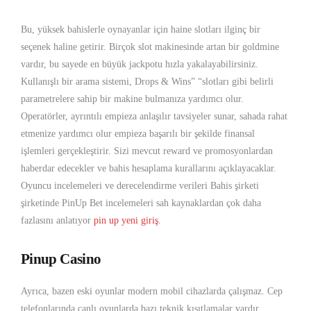
Bu, yüksek bahislerle oynayanlar için haine slotları ilginç bir
seçenek haline getirir. Birçok slot makinesinde artan bir goldmine
vardır, bu sayede en büyük jackpotu hızla yakalayabilirsiniz.
Kullanışlı bir arama sistemi, Drops & Wins” “slotları gibi belirli
parametrelere sahip bir makine bulmanıza yardımcı olur.
Operatörler, ayrıntılı empieza anlaşılır tavsiyeler sunar, sahada rahat
etmenize yardımcı olur empieza başarılı bir şekilde finansal
işlemleri gerçekleştirir. Sizi mevcut reward ve promosyonlardan
haberdar edecekler ve bahis hesaplama kurallarını açıklayacaklar.
Oyuncu incelemeleri ve derecelendirme verileri Bahis şirketi
şirketinde PinUp Bet incelemeleri sah kaynaklardan çok daha
fazlasını anlatıyor
pin up yeni giriş
.
Pinup Casino
Ayrıca, bazen eski oyunlar modern mobil cihazlarda çalışmaz. Cep
telefonlarında canlı oyunlarda bazı teknik kısıtlamalar vardır.