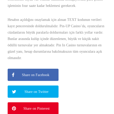
işleminin four saate kadar beklemesi gerekecek.
Hesabın açıldığını onaylamak için alınan TEXT kodunun verileri
kayıt penceresinde doldurulmalıdır. Pin-UP Casino’da, oyuncuların
cüzdanlarını büyük paralarla doldurmaları için farklı yollar vardır.
Bunlar arasında kulüp içinde düzenlenen, büyük ve küçük nakit
ödüllü turnuvalar yer almaktadır. Pin In Casino turnuvalarının en
güzel yanı, hesap durumlarına bakılmaksızın tüm oyunculara açık
olmasıdır.
Share on Facebook
Share on Twitter
Share on Pinterest