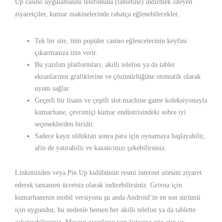
Up casino uygulamasını telefonuna (tabletine) indirmek isteyen
ziyaretçiler, kumar makinelerinde rahatça eğlenebilecekler.
Tek bir site, tüm popüler casino eğlencelerinin keyfini
çıkarmanıza izin verir.
Bu yazılım platformları, akıllı telefon ya da tablet
ekranlarının grafiklerine ve çözünürlüğüne otomatik olarak
uyum sağlar.
Geçerli bir lisans ve çeşitli slot machine game koleksiyonuyla
kumarhane, çevrimiçi kumar endüstrisindeki sobre iyi
seçeneklerden biridir.
Sadece kayıt olduktan sonra para için oynamaya başlayabilir,
afin de yatırabilir ve kazancınızı çekebilirsiniz.
Linkimizden veya Pin Up kulübünün resmi internet sitesini ziyaret
ederek tamamen ücretsiz olarak indirebilirsiniz. Grivna için
kumarhanenin mobil versiyonu şu anda Android’in en son sürümü
için uygundur, bu nedenle hemen her akıllı telefon ya da tablette