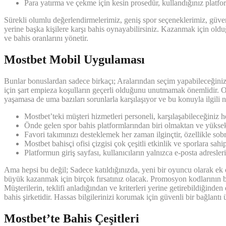
Para yatırma ve çekme için kesin prosedür, kullandığınız platfo
Sürekli olumlu değerlendirmelerimiz, geniş spor seçeneklerimiz, güven
yerine başka kişilere karşı bahis oynayabilirsiniz. Kazanmak için olduğ
ve bahis oranlarını yönetir.
Mostbet Mobil Uygulaması
Bunlar bonuslardan sadece birkaçı; Aralarından seçim yapabileceğiniz 
için şart empieza koşulların geçerli olduğunu unutmamak önemlidir. Oy
yaşamasa de uma bazıları sorunlarla karşılaşıyor ve bu konuyla ilgili n
Mostbet’teki müşteri hizmetleri personeli, karşılaşabileceğiniz h
Önde gelen spor bahis platformlarından biri olmaktan ve yüksek
Favori takımınızı desteklemek her zaman ilginçtir, özellikle s
Mostbet bahisçi ofisi çizgisi çok çeşitli etkinlik ve sporlara s
Platformun giriş sayfası, kullanıcıların yalnızca e-posta adresleri
Ama hepsi bu değil; Sadece katıldığınızda, yeni bir oyuncu olarak 
büyük kazanmak için birçok fırsatınız olacak. Promosyon kodlarının belir
Müşterilerin, teklifi anladığından ve kriterleri yerine getirebildiğinde
bahis şirketidir. Hassas bilgilerinizi korumak için güvenli bir bağlant
Mostbet’te Bahis Çeşitleri