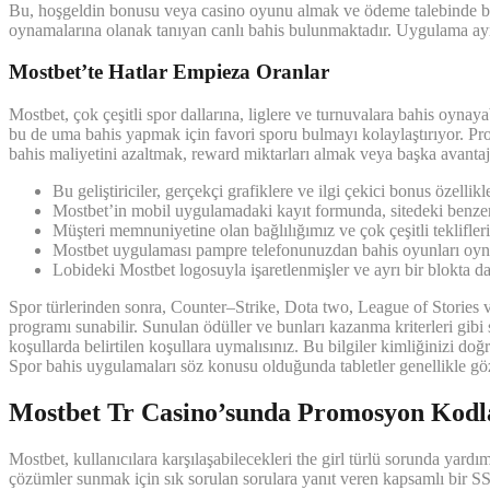
Bu, hoşgeldin bonusu veya casino oyunu almak ve ödeme talebinde bulu
oynamalarına olanak tanıyan canlı bahis bulunmaktadır. Uygulama ayrıc
Mostbet’te Hatlar Empieza Oranlar
Mostbet, çok çeşitli spor dallarına, liglere ve turnuvalara bahis oynay
bu de uma bahis yapmak için favori sporu bulmayı kolaylaştırıyor. Pro
bahis maliyetini azaltmak, reward miktarları almak veya başka avantajla
Bu geliştiriciler, gerçekçi grafiklere ve ilgi çekici bonus özellik
Mostbet’in mobil uygulamadaki kayıt formunda, sitedeki benzer 
Müşteri memnuniyetine olan bağlılığımız ve çok çeşitli teklifleri
Mostbet uygulaması pampre telefonunuzdan bahis oyunları oyna
Lobideki Mostbet logosuyla işaretlenmişler ve ayrı bir blokta d
Spor türlerinden sonra, Counter–Strike, Dota two, League of Stories ve d
programı sunabilir. Sunulan ödüller ve bunları kazanma kriterleri gibi
koşullarda belirtilen koşullara uymalısınız. Bu bilgiler kimliğinizi 
Spor bahis uygulamaları söz konusu olduğunda tabletler genellikle göz a
Mostbet Tr Casino’sunda Promosyon Kodl
Mostbet, kullanıcılara karşılaşabilecekleri the girl türlü sorunda yardı
çözümler sunmak için sık sorulan sorulara yanıt veren kapsamlı bir S