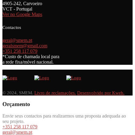
4905-242, Carvoeiro
VCT - Portugal
Ver no Google Maps
Contactos
geral@smem.pt
geralsmem@gmail.com
+351 258 117 079
*Custo de chamada local para
a rede fixa/móvel nacional.
© 2024, SMEM.
Livro de reclamações.
Desenvolvido por Kweb.
Orçamento
Envie seus contactos para realizarmos uma proposta adequada ao
seu projeto.
+351 258 117 079
geral@smem.pt