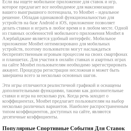
Если вы ищете мобильное приложение для ставок и игр,
которое предлагает все необходимое для максимизации
вашего выигрышного потенциала, то Mostbet – идеальное
решение. Обладая одинаковой функциональностью для
устройств на базе Android и iOS, приложение позволяет
делать ставки и играть в любое время и в любом месте. Одной
из главных особенностей мобильного приложения Mostbet в
Азербайджане является удобный интерфейс. Мобильное
приложение Mostbet оптимизировано для мобильных
устройств, поэтому пользователи могут наслаждаться
беспрепятственным игровым процессом на своих смартфонах
и планшетах. Для участия в онлайн ставках и азартных играх
на сайте Mostbet пользователям необходимо зарегистрировать
аккаунт. Процедура регистрации несложная и может быть
завершена всего за несколько основных шагов.
Эти игры отличаются реалистичной графикой и оснащены
дополнительными функциями, такими как дополнительные
ставки и игра на несколько рук. Когда речь заходит о
коэффициентах, Mostbet предлагает пользователям на выбор
несколько различных вариантов. Наиболее распространенным
типом коэффициентов, доступных на сайте, являются
десятичные коэффициенты.
Популярные Спортивные События Для Ставок