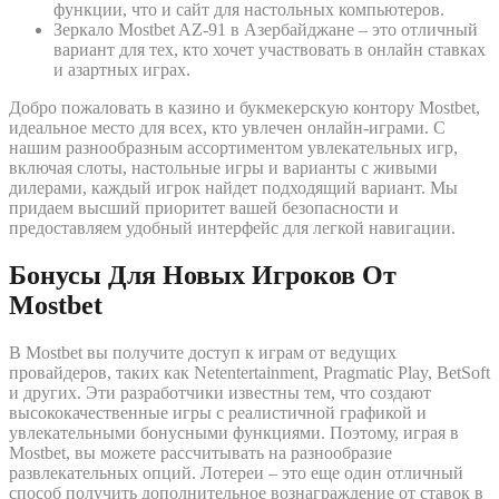
функции, что и сайт для настольных компьютеров.
Зеркало Mostbet AZ-91 в Азербайджане – это отличный
вариант для тех, кто хочет участвовать в онлайн ставках
и азартных играх.
Добро пожаловать в казино и букмекерскую контору Mostbet,
идеальное место для всех, кто увлечен онлайн-играми. С
нашим разнообразным ассортиментом увлекательных игр,
включая слоты, настольные игры и варианты с живыми
дилерами, каждый игрок найдет подходящий вариант. Мы
придаем высший приоритет вашей безопасности и
предоставляем удобный интерфейс для легкой навигации.
Бонусы Для Новых Игроков От
Mostbet
В Mostbet вы получите доступ к играм от ведущих
провайдеров, таких как Netentertainment, Pragmatic Play, BetSoft
и других. Эти разработчики известны тем, что создают
высококачественные игры с реалистичной графикой и
увлекательными бонусными функциями. Поэтому, играя в
Mostbet, вы можете рассчитывать на разнообразие
развлекательных опций. Лотереи – это еще один отличный
способ получить дополнительное вознаграждение от ставок в