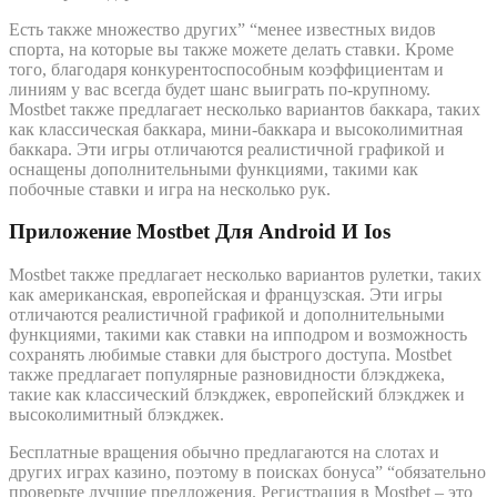
Есть также множество других” “менее известных видов
спорта, на которые вы также можете делать ставки. Кроме
того, благодаря конкурентоспособным коэффициентам и
линиям у вас всегда будет шанс выиграть по-крупному.
Mostbet также предлагает несколько вариантов баккара, таких
как классическая баккара, мини-баккара и высоколимитная
баккара. Эти игры отличаются реалистичной графикой и
оснащены дополнительными функциями, такими как
побочные ставки и игра на несколько рук.
Приложение Mostbet Для Android И Ios
Mostbet также предлагает несколько вариантов рулетки, таких
как американская, европейская и французская. Эти игры
отличаются реалистичной графикой и дополнительными
функциями, такими как ставки на ипподром и возможность
сохранять любимые ставки для быстрого доступа. Mostbet
также предлагает популярные разновидности блэкджека,
такие как классический блэкджек, европейский блэкджек и
высоколимитный блэкджек.
Бесплатные вращения обычно предлагаются на слотах и
других играх казино, поэтому в поисках бонуса” “обязательно
проверьте лучшие предложения. Регистрация в Mostbet – это