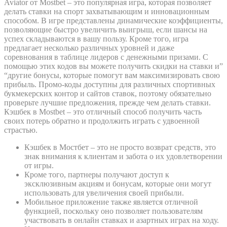
Aviator от Mostbet – это популярная игра, которая позволяет
делать ставки на спорт захватывающим и инновационным
способом. В игре представлены динамические коэффициенты,
позволяющие быстро увеличить выигрыш, если шансы на
успех складываются в вашу пользу. Кроме того, игра
предлагает несколько различных уровней и даже
соревнования в таблице лидеров с денежными призами. С
помощью этих кодов вы можете получить скидки на ставки и”
“другие бонусы, которые помогут вам максимизировать свою
прибыль. Промо-коды доступны для различных спортивных
букмекерских контор и сайтов ставок, поэтому обязательно
проверьте лучшие предложения, прежде чем делать ставки.
Кэшбек в Mostbet – это отличный способ получить часть
своих потерь обратно и продолжить играть с удвоенной
страстью.
Кэшбек в Мостбет – это не просто возврат средств, это
знак внимания к клиентам и забота о их удовлетворении
от игры.
Кроме того, партнеры получают доступ к
эксклюзивным акциям и бонусам, которые они могут
использовать для увеличения своей прибыли.
Мобильное приложение также является отличной
функцией, поскольку оно позволяет пользователям
участвовать в онлайн ставках и азартных играх на ходу.