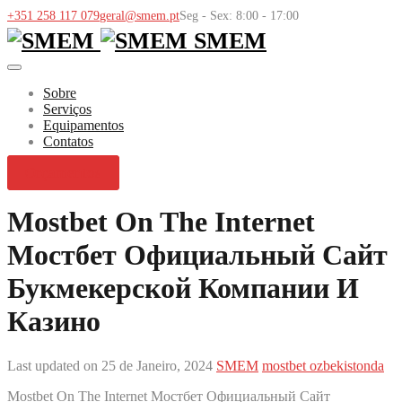
+351 258 117 079
geral@smem.pt
Seg - Sex: 8:00 - 17:00
SMEM
Sobre
Serviços
Equipamentos
Contatos
Orçamentos
Mostbet On The Internet
Мостбет Официальный Сайт
Букмекерской Компании И
Казино
Last updated on 25 de Janeiro, 2024
SMEM
mostbet ozbekistonda
Mostbet On The Internet Мостбет Официальный Сайт