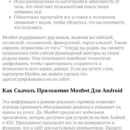
Игры распределены по категориям в зависимости от
типа, что облегчает пользователям поиск своих
любимых игр.
Обязательно прочитайте все условия и положения,
связанные с кодом, чтобы убедиться, что вы понимаете,
что получаете.
Mostbet поддерживает ряд языков, включая английский,
испанский, итальянский, французский, португальский. Таким
образом, независимо от того,” “откуда вы родом, вы сможете
пользоваться этим сайтом букмекерской конторы на своем
родном языке. Они используют новейшие технологии
шифрования, чтобы гарантировать сохранность и
безопасность всех ваших данных. Если вы хотите стать
партнером Mostbet, вы можете сделать это,
зарегистрировавшись на их сайте.
Как Скачать Приложение Mostbet Для Android
Эта информация в режиме реального времени позволяет
игрокам принимать обоснованные решения и повышает их
шансы на успех. Да, Mostbet предлагает мобильное
приложение, которое доступно для устройств на базе Android
и iOS. Приложение предлагает все те же возможности и
функции, что и сайт для настольных компьютеров. Процесс