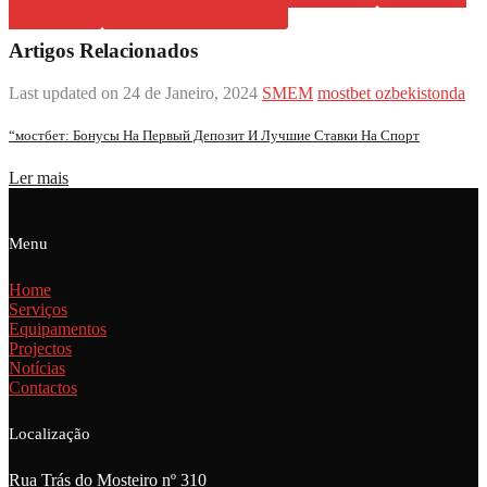
Pinterest
Share on LinkedIn
Artigos Relacionados
Last updated on 24 de Janeiro, 2024
SMEM
mostbet ozbekistonda
“мостбет: Бонусы На Первый Депозит И Лучшие Ставки На Спорт
Ler mais
Menu
Home
Serviços
Equipamentos
Projectos
Notícias
Contactos
Localização
Rua Trás do Mosteiro nº 310