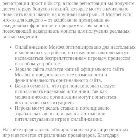
регистрации прост и быстр, а после регистрации вы получите
доступ к ряду бонусов и акций, которые могут значительно
повысить ваши шансы на крупный выигрыш. В Mostbet есть
что-то для каждого – от кешбэка на проигрыши до
ежедневных фриспинов и программы лояльности,
позволяющей накапливать монеты для получения реальных
вознаграждений.
Онлайн-казино Mostbet оптимизировано для настольных
и мобильных устройств, поэтому пользователи могут
наслаждаться беспрепятственным игровым процессом
на любом устройстве.
Зеркало сайта является копией официального сайта
Mostbet и предоставляет все возможности и
функциональность оригинального сайта.
Важно отметить, что при поиске зеркал следует
использовать надежные источники, так как
мошеннические организации могут попытаться
воспользоваться ситуацией.
Игроки могут делать ставки и потенциально
зарабатывать деньги, играя в азартные или
интеллектуальные игры в онлайн-казино.
На сайте представлена обширная коллекция лицензионных
игр и автоматов от различных провайдеров. Благодаря