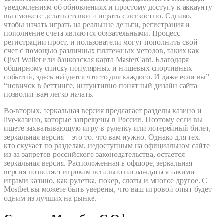
уведомлениям об обновлениях и простому доступу к аккаунту
вы сможете делать ставки и играть с легкостью. Однако,
чтобы начать играть на реальные деньги, регистрация и
пополнение счета являются обязательными. Процесс
регистрации прост, и пользователи могут пополнить свой
счет с помощью различных платежных методов, таких как
Qiwi Wallet или банковская карта MasterCard. Благодаря
обширному списку популярных и нишевых спортивных
событий, здесь найдется что-то для каждого. И даже если вы”
“новичок в беттинге, интуитивно понятный дизайн сайта
позволит вам легко начать.
Во-вторых, зеркальная версия предлагает разделы казино и
live-казино, которые запрещены в России. Поэтому если вы
ищете захватывающую игру в рулетку или лотерейный билет,
зеркальная версия – это то, что вам нужно. Однако для тех,
кто скучает по разделам, недоступным на официальном сайте
из-за запретов российского законодательства, остается
зеркальная версия. Расположенная в офшоре, зеркальная
версия позволяет игрокам легально наслаждаться такими
играми казино, как рулетка, покер, слоты и многое другое. С
Mostbet вы можете быть уверены, что ваш игровой опыт будет
одним из лучших на рынке.