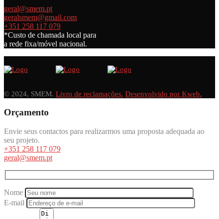
geral@smem.pt
geralsmem@gmail.com
+351 258 117 079
*Custo de chamada local para
a rede fixa/móvel nacional.
© 2024, SMEM.
Livro de reclamações.
Desenvolvido por Kweb.
Orçamento
Envie seus contactos para realizarmos uma proposta adequada ao
seu projeto.
+351 258 117 079
geral@smem.pt
Nome
E-mail