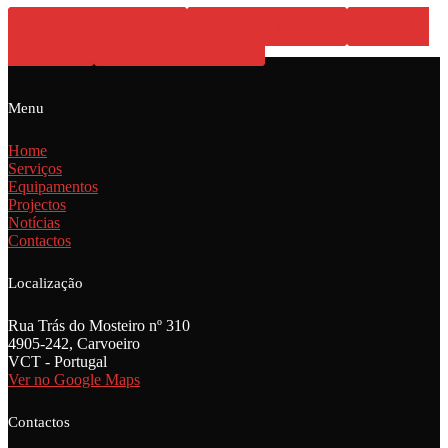
Share on Facebook
Share on Twitter
Share on
Pinterest
Share on LinkedIn
Menu
Home
Serviços
Equipamentos
Projectos
Notícias
Contactos
Localização
Rua Trás do Mosteiro nº 310
4905-242, Carvoeiro
VCT - Portugal
Ver no Google Maps
Contactos