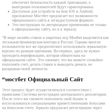
обеспечит безопасность каждой транзакции, а
выигрыши пользователей будут гарантированы.
Доступное для устройств на базе iOS и Android,
приложение Мостбет предлагает все возможности
официального сайта в легкодоступном формате.
Эти инструкции по авторизации применимы не только
к официальному сайту, но и к зеркалу.
“В мире онлайн-ставок и азартных игр Mostbet выделяется как
легальная букмекерская контора в России. Однако многие
пользователи все же предпочитают использовать зеркальную
версию по разным причинам. Во-первых, здесь не нужно
проходить верификацию, которая обязательна на
официальном сайте. Это означает, что вы можете спокойно
пополнять счет, делать ставки и выводить деньги, не
раскрывая своей личности.
“мостбет Официальный Сайт
Этот процесс будет осуществляться в соответствии с
правилами Системы регистрации центрального депозитария.
После этого вы сможете пополнить свой баланс и
воспользоваться специальными приветственными бонусами
на бонусном счете. Зеркало предлагает регистрацию через