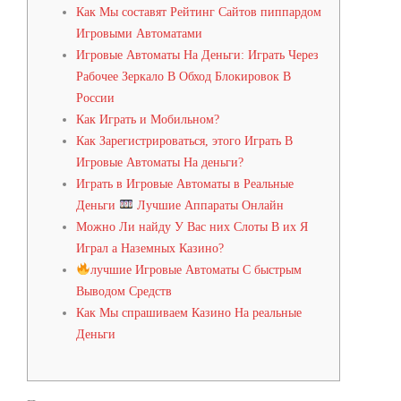
Как Мы составят Рейтинг Сайтов пиппардом
Игровыми Автоматами
Игровые Автоматы На Деньги: Играть Через
Рабочее Зеркало В Обход Блокировок В
России
Как Играть и Мобильном?
Как Зарегистрироваться, этого Играть В
Игровые Автоматы На деньги?
Играть в Игровые Автоматы в Реальные
Деньги
Лучшие Аппараты Онлайн
Можно Ли найду У Вас них Слоты В их Я
Играл а Наземных Казино?
лучшие Игровые Автоматы С быстрым
Выводом Средств
Как Мы спрашиваем Казино На реальные
Деньги