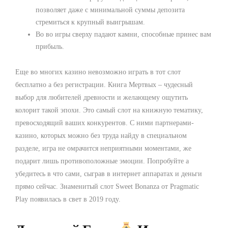
позволяет даже с минимальной суммы депозита
стремиться к крупный выигрышам.
Во во игры сверху падают камни, способные принес вам
прибыль.
Еще во многих казино невозможно играть в тот слот
бесплатно а без регистрации. Книга Мертвых – чудесный
выбор для любителей древности и желающему ощутить
колорит такой эпохи. Это самый слот на книжную тематику,
превосходящий ваших конкурентов. С ними партнерами-
казино, которых можно без труда найду в специальном
разделе, игра не омрачится неприятными моментами, же
подарит лишь противоположные эмоции. Попробуйте а
убедитесь в что сами, сыграв в интернет аппаратах и деньги
прямо сейчас. Знаменитый слот Sweet Bonanza от Pragmatic
Play появилась в свет в 2019 году.