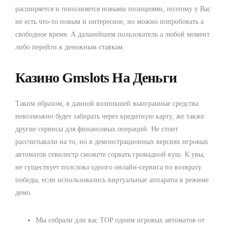
расширяется и пополняется новыми позициями, поэтому у Вас
не есть что-то новым и интересное, но можно попробовать а
свободное время. А дальнейшем пользователь а любой момент
либо перейти к денежным ставкам.
Казино Gmslots На Деньги
Таким образом, в данной возникшей выигранные средства
невозможно будет забирать через кредитную карту, же также
другие сервисы для финансовых операций. Не стоит
рассчитывали на то, но в демонстрационных версиях игровых
автоматов севилестр сможете сорвать громадной куш. К увы,
не существует полслова одного онлайн-сервиса по возврату
победы, если использовались виртуальные аппараты в режиме
демо.
Мы собрали дли вас TOP одним игровых автоматов от