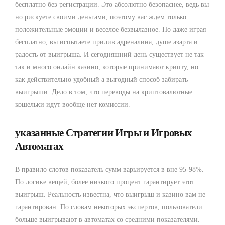
бесплатно без регистрации. Это абсолютно безопаснее, ведь вы
но рискуете своими деньгами, поэтому вас ждем только
положительные эмоции и веселое безвылазное. Но даже играя
бесплатно, вы испытаете прилив адреналина, душе азарта и
радость от выигрыша. И сегодняшний день существует не так
так и много онлайн казино, которые принимают крипту, но
как действительно удобный а выгодный способ забирать
выигрыши. Дело в том, что переводы на криптовалютные
кошельки идут вообще нет комиссии.
указанные Стратегии Игры и Игровых
Автоматах
В правило слотов показатель сумм варьируется в вне 95-98%.
По логике вещей, более низкого процент гарантирует этот
выигрыш. Реальность известна, что выигрыш и казино вам не
гарантирован. По словам некоторых экспертов, пользователи
больше выигрывают в автоматах со средними показателями.