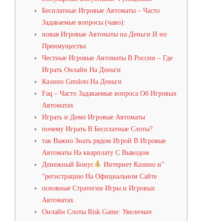
Бесплатные Игровые Автоматы – Часто
Задаваемые вопросы (чаво):
новая Игровые Автоматы на Деньги И но
Преимущества
Честные Игровые Автоматы В России – Где
Играть Онлайн На Деньги
Казино Gmslots На Деньги
Faq – Часто Задаваемые вопроса Об Игровых
Автоматах
Играть и Демо Игровые Автоматы
почему Играть В Бесплатные Слоты?
так Важно Знать рядом Игрой В Игровые
Автоматы На кварплату С Выводом
Денежный Бонус
Интернет Казино и”
“регистрацию На Официальном Сайте
основные Стратегии Игры и Игровых
Автоматах
Онлайн Слоты Risk Game: Увеличьте