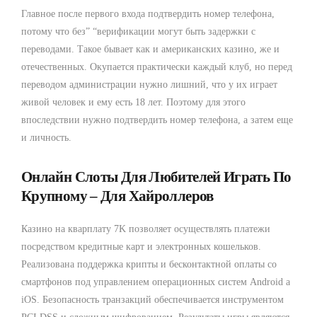
Главное после первого входа подтвердить номер телефона,
потому что без” “верификации могут быть задержки с
переводами. Такое бывает как и американских казино, же и
отечественных. Окупается практически каждый клуб, но перед
переводом администрации нужно лишний, что у их играет
живой человек и ему есть 18 лет. Поэтому для этого
впоследствии нужно подтвердить номер телефона, а затем еще
и личность.
Онлайн Слоты Для Любителей Играть По
Крупному – Для Хайроллеров
Казино на кварплату 7K позволяет осуществлять платежи
посредством кредитные карт и электронных кошельков.
Реализована поддержка крипты и бесконтактной оплаты со
смартфонов под управлением операционных систем Android а
iOS. Безопасность транзакций обеспечивается инструментом