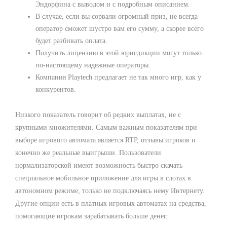
Эндорфина с выводом и с подробным описанием.
В случае, если вы сорвали огромный приз, не всегда
оператор сможет шустро вам его сумму, а скорее всего
будет разбивать оплата.
Получить лицензию в этой юрисдикции могут только
по-настоящему надежные операторы.
Компания Playtech предлагает не так много игр, как у
конкурентов.
Низкого показатель говорит об редких выплатах, не с
крупными множителями. Самым важным показателям при
выборе игрового автомата является RTP, отзывы игроков и
конечно же реальные выигрыши. Пользователи
нормализаторской имеют возможность быстро скачать
специальное мобильное приложение для игры в слотах в
автономном режиме, только не подключаясь нему Интернету.
Другие опции есть в платных игровых автоматах на средства,
помогающие игрокам зарабатывать больше денег.