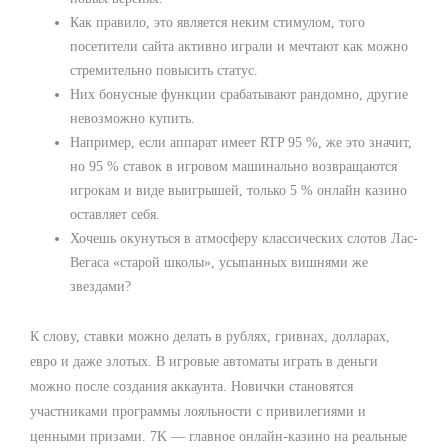
Как правило, это является неким стимулом, того
посетители сайта активно играли и мечтают как можно
стремительно повысить статус.
Них бонусные функции срабатывают рандомно, другие
невозможно купить.
Например, если аппарат имеет RTP 95 %, же это значит,
но 95 % ставок в игровом машинально возвращаются
игрокам и виде выигрышей, только 5 % онлайн казино
оставляет себя.
Хочешь окунуться в атмосферу классических слотов Лас-
Вегаса «старой школы», усыпанных вишнями же
звездами?
К слову, ставки можно делать в рублях, гривнах, долларах,
евро и даже злотых. В игровые автоматы играть в деньги
можно после создания аккаунта. Новички становятся
участниками программы лояльности с привилегиями и
ценными призами. 7K — главное онлайн-казино на реальные