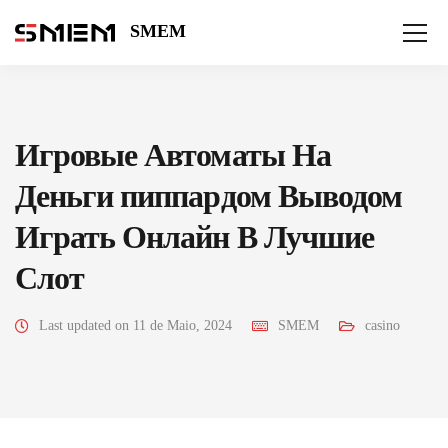
SMEM
Игровые Автоматы На
Деньги пиппардом Выводом
Играть Онлайн В Лучшие
Слот
Last updated on 11 de Maio, 2024
SMEM
casino