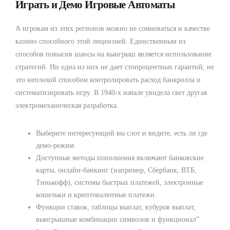
Играть и Демо Игровые Автоматы
А игрокам из этих регионов можно не сомневаться и качестве
казино способного этой лицензией. Единственным из
способов повысив шансы на выигрыш является использование
стратегий. Ни одна из них не дает стопроцентных гарантий, не
это неплохой способом контролировать расход банкролла и
систематизировать игру. В 1940-х начале увидела свет другая
электромеханическая разработка.
Выберите интересующий вы слот и видите, есть ли где
демо-режим.
Доступные методы пополнения включают банковские
карты, онлайн-банкинг (например, Сбербанк, ВТБ,
Тинькофф), системы быстрых платежей, электронные
кошельки и криптовалютные платежи.
Функции ставок, таблицы выплат, кубуров выплат,
выигрышные комбинации символов и функционал”