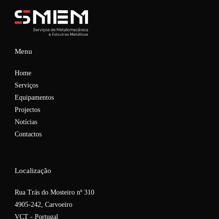
Menu
Home
Serviços
Equipamentos
Projectos
Notícias
Contactos
Localização
Rua Trás do Mosteiro nº 310
4905-242, Carvoeiro
VCT - Portugal