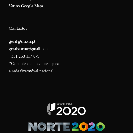
Ver no Google Maps
Contactos
geral@smem.pt
geralsmem@gmail.com
+351 258 117 079
*Custo de chamada local para
a rede fixa/móvel nacional.