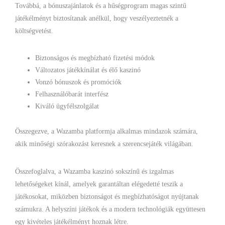
Továbbá, a bónuszajánlatok és a hűségprogram magas szintű
játékélményt biztosítanak anélkül, hogy veszélyeztetnék a
költségvetést.
Biztonságos és megbízható fizetési módok
Változatos játékkínálat és élő kaszinó
Vonzó bónuszok és promóciók
Felhasználóbarát interfész
Kiváló ügyfélszolgálat
Összegezve, a Wazamba platformja alkalmas mindazok számára,
akik minőségi szórakozást keresnek a szerencsejáték világában.
Összefoglalva, a Wazamba kaszinó sokszínű és izgalmas
lehetőségeket kínál, amelyek garantáltan elégedetté teszik a
játékosokat, miközben biztonságot és megbízhatóságot nyújtanak
számukra. A helyszíni játékok és a modern technológiák együttesen
egy kivételes játékélményt hoznak létre.