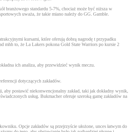
okół branżowego standardu 5-7%, chociaż może być niższa w
 sportowych uważa, że takie miano należy do GG. Gamble.
rakcyjnymi kursami, które oferują dobrą nagrodę t przypadku
ład mhh to, że La Lakers pokona Gold State Warriors po kursie 2
okładna ich analiza, aby przewidzieć wynik meczu.
referencji dotyczących zakładów.
zji, aby postawić niekonwencjonalny zakład, taki jak dokładny wynik,
ine i świadczonych usług. Bukmacher oferuje szeroką gamę zakładów na
ytkowniku. Opcje zakładów są przejrzyście ułożone, unces łatwym do
żymy do tego, aby obstawianie było jak najbardziej płynne i