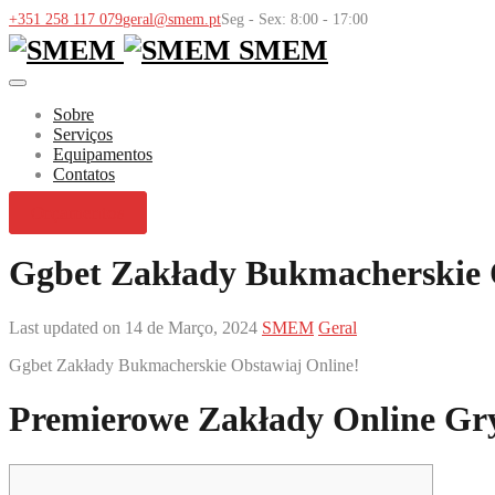
+351 258 117 079
geral@smem.pt
Seg - Sex: 8:00 - 17:00
SMEM
Sobre
Serviços
Equipamentos
Contatos
Orçamentos
Ggbet Zakłady Bukmacherskie 
Last updated on 14 de Março, 2024
SMEM
Geral
Ggbet Zakłady Bukmacherskie Obstawiaj Online!
Premierowe Zakłady Online Gr