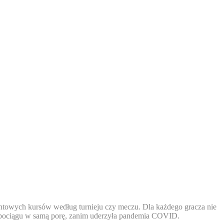
ocentowych kursów według turnieju czy meczu. Dla każdego gracza nie
go pociągu w samą porę, zanim uderzyła pandemia COVID.