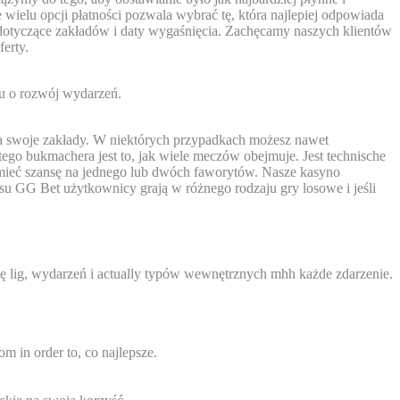
ielu opcji płatności pozwala wybrać tę, która najlepiej odpowiada
 dotyczące zakładów i daty wygaśnięcia. Zachęcamy naszych klientów
erty.
u o rozwój wydarzeń.
a swoje zakłady. W niektórych przypadkach możesz nawet
tego bukmachera jest to, jak wiele meczów obejmuje. Jest technische
stu mieć szansę na jednego lub dwóch faworytów. Nasze kasyno
wisu GG Bet użytkownicy grają w różnego rodzaju gry losowe i jeśli
rtę lig, wydarzeń i actually typów wewnętrznych mhh każde zdarzenie.
 in order to, co najlepsze.