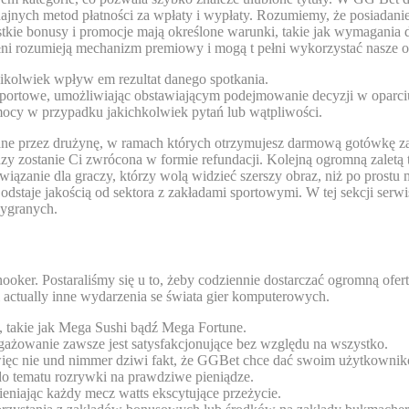
ych metod płatności za wpłaty i wypłaty. Rozumiemy, że posiadanie w
stkie bonusy i promocje mają określone warunki, takie jak wymagania
ni rozumieją mechanizm premiowy i mogą t pełni wykorzystać nasze of
ikolwiek wpływ em rezultat danego spotkania.
sportowe, umożliwiając obstawiającym podejmowanie decyzji w oparci
mocy w przypadku jakichkolwiek pytań lub wątpliwości.
ane przez drużynę, w ramach których otrzymujesz darmową gotówkę z
zy zostanie Ci zwrócona w formie refundacji. Kolejną ogromną zaletą 
 rozwiązanie dla graczy, którzy wolą widzieć szerszy obraz, niż po pro
 odstaje jakością od sektora z zakładami sportowymi. W tej sekcji ser
wygranych.
ooker. Postaraliśmy się u to, żeby codziennie dostarczać ogromną ofe
e i actually inne wydarzenia se świata gier komputerowych.
, takie jak Mega Sushi bądź Mega Fortune.
gażowanie zawsze jest satysfakcjonujące bez względu na wszystko.
 więc nie und nimmer dziwi fakt, że GGBet chce dać swoim użytkownikom
o tematu rozrywki na prawdziwe pieniądze.
eniając każdy mecz watts ekscytujące przeżycie.