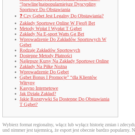
“[newline]najpopularniejsze Dyscypliny
Sportowe Do Obstawiania
❓ Czy Ggbet Jest Legalny Do Obstawiania?
Zakłady Sportowe Online W Fjeofj Bet
Metody Wpłat I Wypłat T Ggbet
Zakłady Na E-sport Watts Gg Bet
Wprowadzenie Do Zakładów Sportowych W
Ggbet
Rodzaje Zakładów Sportowych
Dostępne Metody Płatności
Najlepsze Kursy Na Zakłady Sportowe Online
Zakłady Na Piłkę Nożną
Wprowadzenie Do Ggbet
Ggbet Bonus I Promocje” “dla Klientów
Witryny
Kasyno Internetowe
Jak Działa Zakład?
Jakie Rozgrywki Są Dostępne Do Obstawiania
T Ggbet?
Wybierz format regionalny, włącz lub wyłącz historię zmian i zdecyd
und nimmer jest tajemnicą, że esport jest obecnie bardzo popularn