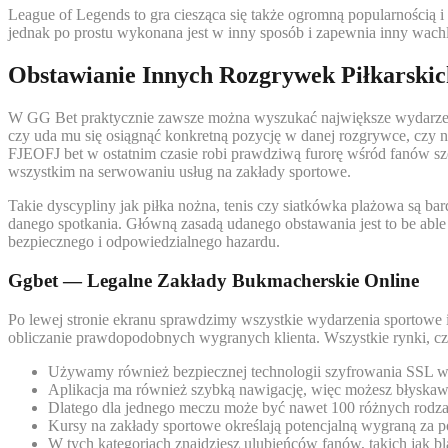
League of Legends to gra ciesząca się także ogromną popularnością
jednak po prostu wykonana jest w inny sposób i zapewnia inny wachl
Obstawianie Innych Rozgrywek Piłkarskic
W GG Bet praktycznie zawsze można wyszukać największe wydarzenia
czy uda mu się osiągnąć konkretną pozycję w danej rozgrywce, czy 
FJEOFJ bet w ostatnim czasie robi prawdziwą furorę wśród fanów sze
wszystkim na serwowaniu usług na zakłady sportowe.
Takie dyscypliny jak piłka nożna, tenis czy siatkówka plażowa są b
danego spotkania. Główną zasadą udanego obstawania jest to be able 
bezpiecznego i odpowiedzialnego hazardu.
Ggbet — Legalne Zakłady Bukmacherskie Online
Po lewej stronie ekranu sprawdzimy wszystkie wydarzenia sportowe i
obliczanie prawdopodobnych wygranych klienta. Wszystkie rynki, cz
Używamy również bezpiecznej technologii szyfrowania SSL w 
Aplikacja ma również szybką nawigację, więc możesz błyskawic
Dlatego dla jednego meczu może być nawet 100 różnych rodz
Kursy na zakłady sportowe określają potencjalną wygraną za p
W tych kategoriach znajdziesz ulubieńców fanów, takich jak bl