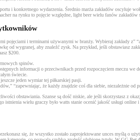
sportu i konkretnego wydarzenia. Średnio marża zakładów oscyluje w
cher na rynku to pojęcie względne, light beer wielu fanów zakładów
żytkowników
i pojęciami i terminami używanymi w branży. Wybieraj zakłady z” “at
awkę od wygranej, aby znaleźć zysk. Na przykład, jeśli obstawiasz zak
masz $200.
armowych spinów.
dostępnych informacji o przeciwnikach przed rozpoczęciem meczu we d
ałym świecie.
eszcze jeden wymiar tej piłkarskiej pasji.
,” “zapewniając, że każdy znajdzie coś dla siebie, niezależnie od p
wości obstawiania. Szanse są dość niskie, ale jeśli skorzystasz z oka
ego istnienia wielu graczy było watts stanie ocenić jakość usługi onl
 przekonasz się, że wszystko zostało zaprojektowane unces myślą o uż
em kategorie, co pozwala szybko znaleźć ulubione tytuły. W GG Bet dą