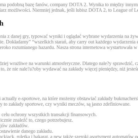
 i ma podobną bazę fanów, company DOTA 2. Wynika to między innymi 
arz możliwości. Niemniej jednak, jeśli lubisz DOTA 2, to League of L
h
 z danej gry, typować wyniki i oglądać wybrane wydarzenia na żywo.
nie. Dokładamy” “wszelkich starań, aby carry out każdego wydarzenia
roko rozumianego hazardu. Nasza strona internetowa wystartowała w 2
ardziej wrażliwe na warunki atmosferyczne. Dlatego nale?y sprawdzić
to, że nie nale?a?oby wydawać na zakłady więcej pieniędzy, niż jesteśm
 actually e-sportowe, na które możemy obstawiać zakłady bukmachersk
y to zakłady sportowe, czy wyniki meczów, są jasno zdefiniowane.
celu ochrony wszystkich transakcji finansowych.
znie znaleźć to, czego potrzebujesz.
ajów zakładów.
ostawienie danego zakładu.
ackjack, ruletka i bakarat, a new także szeroki asortyment automatów 