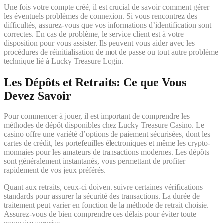
Une fois votre compte créé, il est crucial de savoir comment gérer
les éventuels problèmes de connexion. Si vous rencontrez des
difficultés, assurez-vous que vos informations d’identification sont
correctes. En cas de problème, le service client est à votre
disposition pour vous assister. Ils peuvent vous aider avec les
procédures de réinitialisation de mot de passe ou tout autre problème
technique lié à Lucky Treasure Login.
Les Dépôts et Retraits: Ce que Vous
Devez Savoir
Pour commencer à jouer, il est important de comprendre les
méthodes de dépôt disponibles chez Lucky Treasure Casino. Le
casino offre une variété d’options de paiement sécurisées, dont les
cartes de crédit, les portefeuilles électroniques et même les crypto-
monnaies pour les amateurs de transactions modernes. Les dépôts
sont généralement instantanés, vous permettant de profiter
rapidement de vos jeux préférés.
Quant aux retraits, ceux-ci doivent suivre certaines vérifications
standards pour assurer la sécurité des transactions. La durée de
traitement peut varier en fonction de la méthode de retrait choisie.
Assurez-vous de bien comprendre ces délais pour éviter toute
mauvaise surprise.