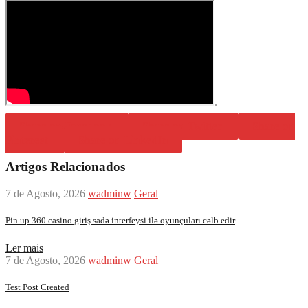
.
Share on Facebook
Share on Twitter
Share on
Pinterest
Share on LinkedIn
Artigos Relacionados
7 de Agosto, 2026
wadminw
Geral
Pin up 360 casino giriş sadə interfeysi ilə oyunçuları cəlb edir
Ler mais
7 de Agosto, 2026
wadminw
Geral
Test Post Created