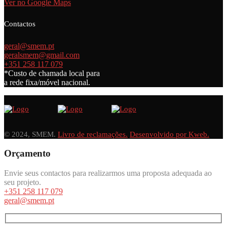
Ver no Google Maps
Contactos
geral@smem.pt
geralsmem@gmail.com
+351 258 117 079
*Custo de chamada local para
a rede fixa/móvel nacional.
© 2024, SMEM.
Livro de reclamações.
Desenvolvido por Kweb.
Orçamento
Envie seus contactos para realizarmos uma proposta adequada ao
seu projeto.
+351 258 117 079
geral@smem.pt