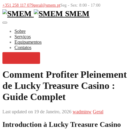
+351 258 117 079
geral@smem.pt
Seg - Sex: 8:00 - 17:00
SMEM
Sobre
Serviços
Equipamentos
Contatos
Orçamentos
Comment Profiter Pleinement
de Lucky Treasure Casino :
Guide Complet
Last updated on 19 de Janeiro, 2026
wadminw
Geral
Introduction à Lucky Treasure Casino