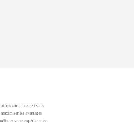
offres attractives. Si vous
t maximiser les avantages
améliorer votre expérience de