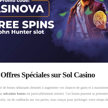
Offres Spéciales sur Sol Casino
é de bonus séduisants destinés à augmenter vos chances de gains et à maximiser 
nnu
solcasino bonus
est particulièrement notoire. Ces bonus peuvent se présenter
tuits, ou de cashbacks sur vos pertes, tous conçus pour prolonger votre temps de