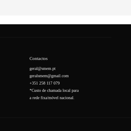
Contactos
geral@smem.pt
geralsmem@gmail.com
+351 258 117 079
*Custo de chamada local para
a rede fixa/móvel nacional.