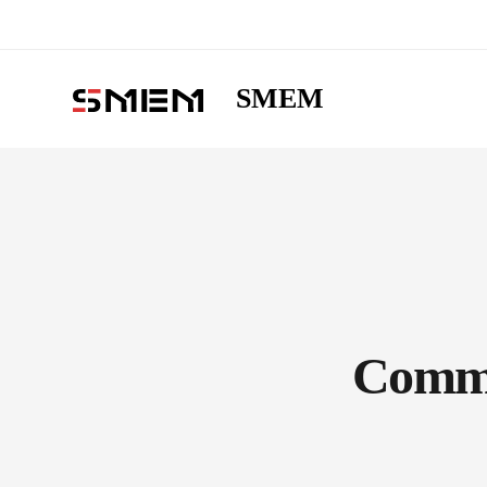
SMEM
Comme