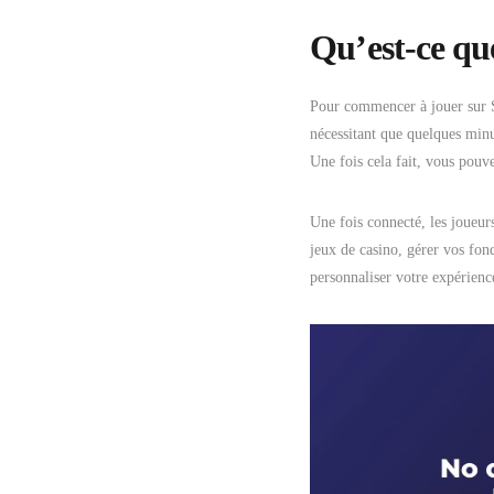
Qu’est-ce qu
Pour commencer à jouer sur So
nécessitant que quelques minu
Une fois cela fait, vous pouv
Une fois connecté, les joueur
jeux de casino, gérer vos fon
personnaliser votre expérience