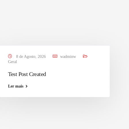
8 de Agosto, 2026
wadminw
Geral
Test Post Created
Ler mais