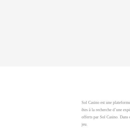
Sol Casino est une plateforme 
êtes à la recherche d’une exp
offerts par Sol Casino. Dans 
jeu.