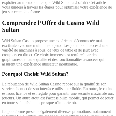
exploiter au mieux tout ce que Wild Sultan a à offrir? Cet article
vous guidera à travers les étapes pour optimiser votre expérience de
jeu sur cette plateforme.
Comprendre l’Offre du Casino Wild
Sultan
Wild Sultan Casino propose une expérience décontractée mais
excitante avec une multitude de jeux. Les joueurs ont accès à une
variété de machines à sous, de jeux de table et de jeux avec
croupiers en direct. Ce choix immense est renforcé par des
graphismes de haute qualité et des fonctionnalités avancées qui
assurent une expérience utilisateur inoubliable.
Pourquoi Choisir Wild Sultan?
La réputation de Wild Sultan Casino repose sur la qualité de son
service client et de son interface utilisateur fluide. En outre, le casino
est sous licence et est régulé pour garantir une sécurité maximale aux
joueurs. Un autre atout est l’accessibilité mobile, qui permet de jouer
en toute stabilité depuis presque n’importe où.
La plateforme présente également diverses promotions, notamment