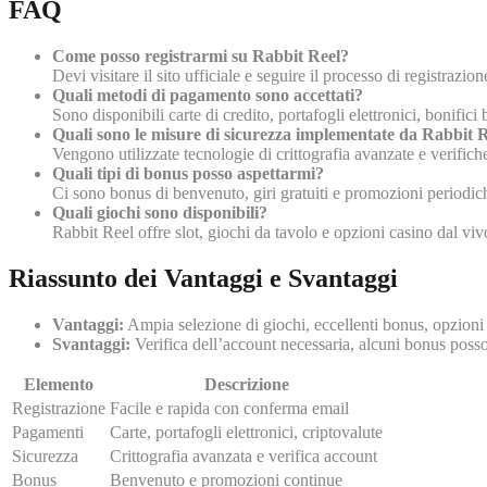
FAQ
Come posso registrarmi su Rabbit Reel?
Devi visitare il sito ufficiale e seguire il processo di registrazio
Quali metodi di pagamento sono accettati?
Sono disponibili carte di credito, portafogli elettronici, bonifici 
Quali sono le misure di sicurezza implementate da Rabbit 
Vengono utilizzate tecnologie di crittografia avanzate e verific
Quali tipi di bonus posso aspettarmi?
Ci sono bonus di benvenuto, giri gratuiti e promozioni periodic
Quali giochi sono disponibili?
Rabbit Reel offre slot, giochi da tavolo e opzioni casino dal viv
Riassunto dei Vantaggi e Svantaggi
Vantaggi:
Ampia selezione di giochi, eccellenti bonus, opzioni 
Svantaggi:
Verifica dell’account necessaria, alcuni bonus poss
Elemento
Descrizione
Registrazione
Facile e rapida con conferma email
Pagamenti
Carte, portafogli elettronici, criptovalute
Sicurezza
Crittografia avanzata e verifica account
Bonus
Benvenuto e promozioni continue