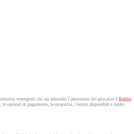
oluzioni emergenti che sta attirando l’attenzione dei giocatori è
Rabbit
, le opzioni di pagamento, la sicurezza, i bonus disponibili e molto