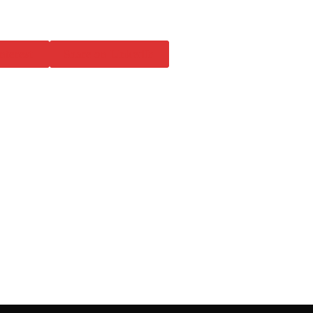
nterest
Share on LinkedIn