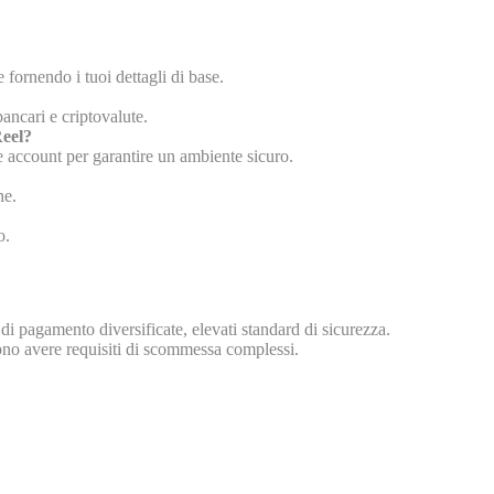
ne fornendo i tuoi dettagli di base.
bancari e criptovalute.
Reel?
he account per garantire un ambiente sicuro.
he.
o.
di pagamento diversificate, elevati standard di sicurezza.
ono avere requisiti di scommessa complessi.