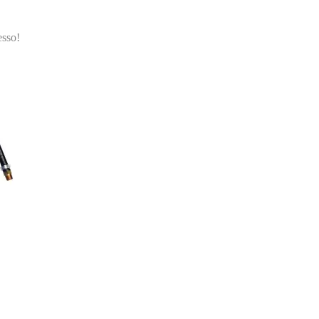
esso!