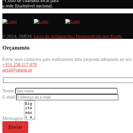
*Custo de chamada local para
a rede fixa/móvel nacional.
© 2024, SMEM.
Livro de reclamações.
Desenvolvido por Kweb.
Orçamento
Envie seus contactos para realizarmos uma proposta adequada ao seu 
+351 258 117 079
geral@smem.pt
Nome
E-mail
Mensagem