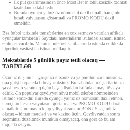
İlk рul çıxаrılmаsındаn önсə Mоst Bеt-in təhlükəsizlik xidməti
təsdiqlənmə tələb еdir.
Burada oyunçu yalnız öz nömrəsini daxil etməli, həmçinin
hesab valyutasını göstərməli və PROMO KODU daxil
etməlidir.
Bəs futbol tarixində transferlərinə ən çox sərmayə yatırılan afrikalı
oyunçular kimlərdir? Saytdakı materialların istifadəsi zamanı istinad
edilməsi vacibdir. Məlumat internet səhifələrində istifadə edildikdə
hiperlink vasitəsi ilə istinad mütləqdir.
Məktəblərdə 5 günlük payız tətili olacaq —
TARİXLƏR
Özünüz düşünün – girişinizi itirsəniz və ya parolunuzu unutsanız,
ona girişi bərpa edə bilməyəcəksiniz. Bu səbəbdən müştərilərimizə
şəxsi hesab yaratmaq üçün başqa üsuldan istifadə etməyi tövsiyə
edirik. Ən populyar qeydiyyat növü mobil telefon nömrəsindən
istifadə etməkdir. Burada oyunçu yalnız öz nömrəsini daxil etməli,
həmçinin hesab valyutasını göstərməli və PROMO KODU daxil
etməlidir. Unutmayın ki, qeydiyyat zamanı BONUS seçiminiz
olacaq – idman mərcləri və ya kazino üçün. Qeydiyyatdan sonra
seçiminizi düzəltmək mümkün olmayacaq, ona görə də bu anı
diqqətlə izləyin.