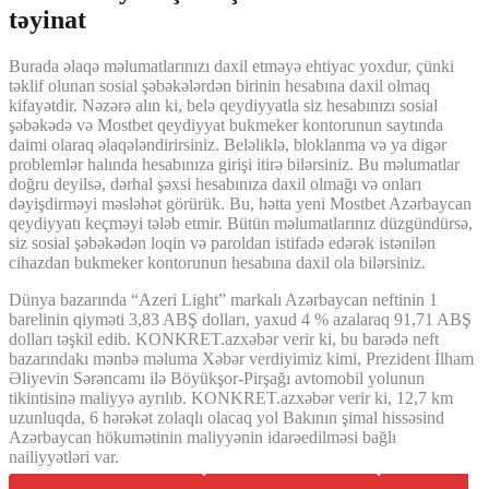
təyinat
Burada əlaqə məlumatlarınızı daxil etməyə ehtiyac yoxdur, çünki
təklif olunan sosial şəbəkələrdən birinin hesabına daxil olmaq
kifayətdir. Nəzərə alın ki, belə qeydiyyatla siz hesabınızı sosial
şəbəkədə və Mostbet qeydiyyat bukmeker kontorunun saytında
daimi olaraq əlaqələndirirsiniz. Beləliklə, bloklanma və ya digər
problemlər halında hesabınıza girişi itirə bilərsiniz. Bu məlumatlar
doğru deyilsə, dərhal şəxsi hesabınıza daxil olmağı və onları
dəyişdirməyi məsləhət görürük. Bu, hətta yeni Mostbet Azərbaycan
qeydiyyatı keçməyi tələb etmir. Bütün məlumatlarınız düzgündürsə,
siz sosial şəbəkədən loqin və paroldan istifadə edərək istənilən
cihazdan bukmeker kontorunun hesabına daxil ola bilərsiniz.
Dünya bazarında “Azeri Light” markalı Azərbaycan neftinin 1
barelinin qiyməti 3,83 ABŞ dolları, yaxud 4 % azalaraq 91,71 ABŞ
dolları təşkil edib. KONKRET.azxəbər verir ki, bu barədə neft
bazarındakı mənbə məluma Xəbər verdiyimiz kimi, Prezident İlham
Əliyevin Sərəncamı ilə Böyükşor-Pirşağı avtomobil yolunun
tikintisinə maliyyə ayrılıb. KONKRET.azxəbər verir ki, 12,7 km
uzunluqda, 6 hərəkət zolaqlı olacaq yol Bakının şimal hissəsind
Azərbaycan hökumətinin maliyyənin idarəedilməsi bağlı
nailiyyətləri var.