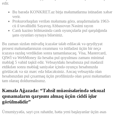
edir.
Bu barədə KONKRET.az birja məlumatlarına istinadən xəbər
verir.
Prokurorluqdan verilən məlumata görə, araşdırmalarla 1963-
cü il təvəllüdlü Səyavuş Abbasovun Nəsimi rayon
Canlı kazino bölməsində canlı oyunçularla pul qarşılığında
şans oyunları oynaya bilərsiniz.
Bu zaman sizdən müvafiq icazələr tələb ediləcək və qeydiyyat
prosesi məlumatlarınızın oxunması və istifadəsi üçün bir neçə
icazəyə razılıq verdikdən sonra tamamlanacaq. Visa, Mastercard,
QIWI və WebMoney ilə hesaba pul qoyulması zamanı minimal
məbləğ 5 vahid təşkil edir. Vebsaytdakı hesabınıza pul mədaxil
etdikdən sonra məbləğ saniyələr içində oyunçu hesabınızda
görüləcək və siz mərc edə biləcəksiniz. Ancaq vebsaytda olan
hesabınızdan pul çıxarmaq üçün profilinizdə olan şəxsi məlumatları
tam olaraq doldurmalısınız.
Kəmalə Ağazadə: “Təhsil müəssisələrində seksual
qısnamaların qarşısını almaq üçün ciddi işlər
görülməlidir”
Ümumiyyətlə, sayt çox rahatdır, hətta yeni başlayanlar üçün əsas