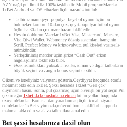
AZN nağd pul limiti ilə 100% təşkil edir. Mobil proqramMərclər
1xBet Android və iOS cihazları üçün nəzərdə tutulub.
Tədbir zamanı qeyri-populyar beysbol oyunu üçün bu
bukmeker kontoru 10-dan çox, qeyri-populyar futbol oyunu
üçün isə 30-dan çox mərc bazarı təklif edir.
Hesabı doldurun Mərclər 1xBet Visa, Mastercard, Maestro,
Visa Qiwi Wallet, Webmoney ödəniş sistemləri, həmçinin
Scrill, Perfect Money və kriptovalyuta pul kisələri vasitəsilə
mümkündür.
Yerləşdirilmiş mərclər üçün şirkət “Cash Out” erkən
nağdlaşdırma təklif edə bilər.
Əsas üstünlüklərə yüksək əmsallar, idman və digər tədbirlərin
böyük seçimi və zəngin bonus seçimi daxildir.
Ölkəni və istədiyiniz valyutanı göstərin.Qeydiyyat haqqında ətraflı
məlumat əldə edin 1xBet. Şəxsi hesabda 1xBet “Geri çək”
düyməsini basın. Sonra, pul çıxarmaq üçün əlverişli bir yol seçin.Pul
çıxarmağın
1xbet-də bonuslarla nə etməli
bütün yolları haqqında
oxuyunMərclər. Bonuslardan yararlanmaq üçün icmalı ziyarət
edinMərclər 1xBet saytımızda,mövcud bonus təklifləri haqqında
məlumat əldə edin və əlavə təlimatlara əməl edin.
Bet şəxsi hesabınıza daxil olun