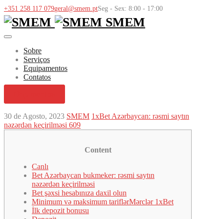
+351 258 117 079
geral@smem.pt
Seg - Sex: 8:00 - 17:00
SMEM
Sobre
Serviços
Equipamentos
Contatos
Orçamentos
30 de Agosto, 2023
SMEM
1xBet Azərbaycan: rəsmi saytın
nəzərdən keçirilməsi 609
Content
Canlı
Bet Azərbaycan bukmeker: rəsmi saytın
nəzərdən keçirilməsi
Bet şəxsi hesabınıza daxil olun
Minimum və maksimum tariflərMərclər 1xBet
İlk depozit bonusu