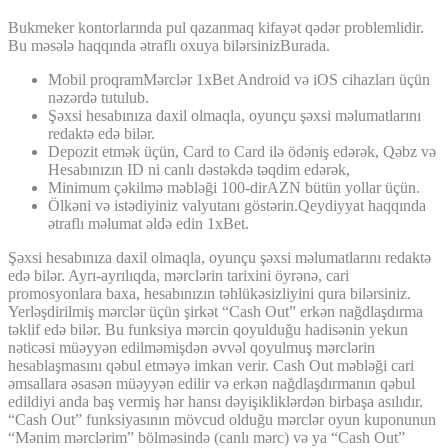
Bukmeker kontorlarında pul qazanmaq kifayət qədər problemlidir.
Bu məsələ haqqında ətraflı oxuya bilərsinizBurada.
Mobil proqramMərclər 1xBet Android və iOS cihazları üçün
nəzərdə tutulub.
Şəxsi hesabınıza daxil olmaqla, oyunçu şəxsi məlumatlarını
redaktə edə bilər.
Depozit etmək üçün, Card to Card ilə ödəniş edərək, Qəbz və
Hesabınızın ID ni canlı dəstəkdə təqdim edərək,
Minimum çəkilmə məbləği 100-dirAZN bütün yollar üçün.
Ölkəni və istədiyiniz valyutanı göstərin.Qeydiyyat haqqında
ətraflı məlumat əldə edin 1xBet.
Şəxsi hesabınıza daxil olmaqla, oyunçu şəxsi məlumatlarını redaktə
edə bilər. Ayrı-ayrılıqda, mərclərin tarixini öyrənə, cari
promosyonlara baxa, hesabınızın təhlükəsizliyini qura bilərsiniz.
Yerləşdirilmiş mərclər üçün şirkət “Cash Out” erkən nağdlaşdırma
təklif edə bilər. Bu funksiya mərcin qoyulduğu hadisənin yekun
nəticəsi müəyyən edilməmişdən əvvəl qoyulmuş mərclərin
hesablaşmasını qəbul etməyə imkan verir. Cash Out məbləği cari
əmsallara əsasən müəyyən edilir və erkən nağdlaşdırmanın qəbul
edildiyi anda baş vermiş hər hansı dəyişikliklərdən birbaşa asılıdır.
“Cash Out” funksiyasının mövcud olduğu mərclər oyun kuponunun
“Mənim mərclərim” bölməsində (canlı mərc) və ya “Cash Out”