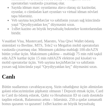
operatorları vasitəsilə çıxarmaq olar.
Saytda idman mərc oyunlarına əlavə olaraq siz kazinolar,
oyunlar, o cümlədən kart oyunları və virtual idman növləri
tapa bilərsiniz.
Veb saytına keçinMərclər və səhifənin yuxarı sağ küncündə
yaşıl “Qeydiyyatdan keç” düyməsini sıxın.
1xBet kazino ən böyük beynəlxalq bukmeker kontorlarından
biridir.
Vəsaitləri Visa, Mastercard, Maestro, Visa Qiwi Wallet ödəniş
sistemləri və Beeline, MTS, Tele2 və Megafon mobil operatorları
vasitəsilə çıxarmaq olar. Minimum çəkilmə məbləği 100-dirAZN
bütün yollar üçün. Maksimum çəkilmə – məbləği 75 min rubl təşkil
edir.AZN kartlar üçün 15 min rublAZN elektron pul kisələri və
mobil operatorlar üçün. Veb saytına keçinMərclər və səhifənin
yuxarı sağ küncündə yaşıl “Qeydiyyatdan keç” düyməsini sıxın.
Canlı
Bütün suallarınızı cavablayacayıq, Sizin rahatlığınız üçün əlimizdən
gələni edəcəyimizdən şüphəniz olmasın ! Depozit etmək üçün, Card
to Card ilə ödəniş edərək, Qəbz və Hesabınızın ID ni canlı dəstəkdə
təqdim edərək, Balansınızı artıra – bilərsiniz. 250-ə qədər zəmanətli
bonus qazanın və qazanın! 1xBet kazino ən böyük beynəlxalq