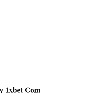
y 1xbet Com