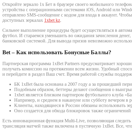
Откройте зеркало 1х Бет в браузере своего мобильного телефон
устройства с операционными системами iOS, Android или Win
отправлено SMS-сообщение с кодом для входа в аккаунт. Чтоб
доступных зеркалах
1xbet kz
.
Сильнее выполнение процедуры будет осуществляться в автома
футбол. И стараемся уменьшить во ожидания зачисления денег,
банковской системой. Для вывода призов невозможно использов
Bet – Как использовать Бонусные Баллы?
Партнерская программа 1xBet Partners предусматривает хороши
получать комиссию на протяжении всем жизни. Удобный способ 
и перейдите в раздел Ваш счет. Время работой службы поддерж
БК 1xBet была основана а 2007 году а за прошедший пери
Подобным образом, беттеры делают сообщения о выигрыш
1xbet является близким партнером футбольного клуба «
Например, и среднем в накануне или субботу вечером в р
Клиенты, находящиеся в России обязаны использовать зер
Оно создается для обхода блокировок также ограничений
Есть инновационная функция Multi-Live, позволяющая следить
трансляция матчей также включена в пустячную 1xBet. Все, что