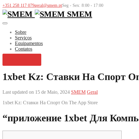
+351 258 117 079
geral@smem.pt
Seg - Sex: 8:00 - 17:00
SMEM
Sobre
Serviços
Equipamentos
Contatos
Orçamentos
‎1xbet Kz: Ставки На Спорт O
Last updated on 15 de Maio, 2024
SMEM
Geral
‎1xbet Kz: Ставки На Спорт On The App Store
“приложение 1xbet Для Компь