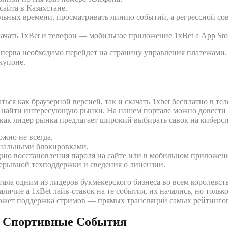
сайта в Казахстане.
альных времени, просматривать линию событий, а регрессной с
качать 1xBet и телефон — мобильное приложение 1xBet а App Sto
перва необходимо перейдет на страницу управления платежами. 
купоне.
аться как браузерной версией, так и скачать 1xbet бесплатно в т
 как найти интересующую рынки. На нашем портале можно довести
t как лидер рынка предлагает широкий выбирать савок на киберсп
жно не всегда.
ональными блокировками.
кцию восстановления пароля на сайте или в мобильном приложен
ерывной техподдержки и сведения о лицензии.
тала одним из лидеров букмекерского бизнеса во всем королевст
ичие а 1xBet лайв-ставок на те события, их начались, но тольк
может поддержка стримов — прямых трансляций самых рейтингов
е Спортивные События