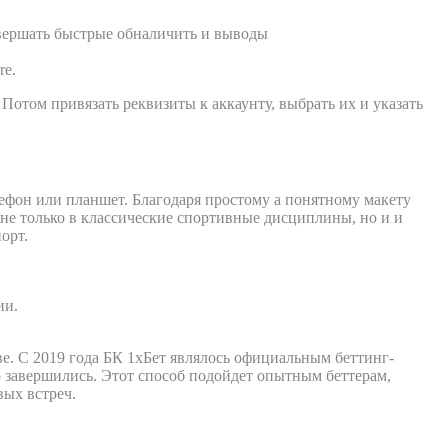
овершать быстрые обналичить и выводы
re.
Потом привязать реквизиты к аккаунту, выбрать их и указать
елефон или планшет. Благодаря простому а понятному макету
 не только в классические спортивные дисциплины, но и и
орт.
ии.
ве. С 2019 года БК 1хБет являлось официальным беттинг-
о завершились. Этот способ подойдет опытным беттерам,
ых встреч.