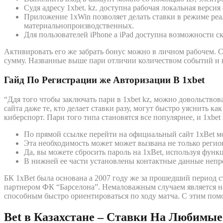
Судя адресу 1xbet. kz. доступна рабочая локальная версия 
Приложение 1xWin позволяет делать ставки в режиме ре
материальнопроизводственных.
Для пользователей iPhone а iPad доступна возможности с
Активировать его же забрать бонус можно в личном рабочем. С
сумму. Названные выше пари отличии количеством событий и 
Гайд По Регистрации же Авторизации В 1xbet
“Ддя того чтобы заключать пари в 1xbet kz, можно довольствов
сайта даже те, кто делает ставки разу, могут быстро уяснить
киберспорт. Пари того типа становятся все популярнее, и 1xbe
По прямой ссылке перейти на официальный сайт 1xBet мо
Эта необходимость может может вызвана не только реги
Да, вы можете сбросить пароль на 1xBet, используя фун
В нижней ее части установлены контактные данные непр
БК 1xBet была основана а 2007 году же за прошедший период с
партнером ФК “Барселона”. Немаловажным случаем является нал
способным быстро ориентироваться по ходу матча. С этим по
Bet в Казахстане – Ставки На Любимы