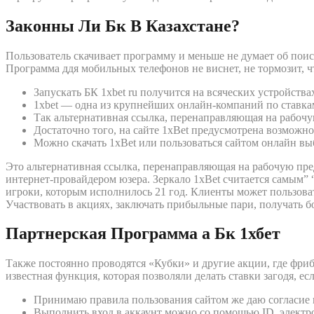
Законны Ли Бк В Казахстане?
Пользователь скачивает программу и меньше не думает об поис
Программа ддя мобильных телефонов не виснет, не тормозит, ч
Запускать БК 1xbet ru получится на всяческих устройства
1xbet — одна из крупнейших онлайн-компаний по ставкам
Так альтернативная ссылка, перенаправляющая на рабоч
Достаточно того, на сайте 1xBet предусмотрена возможн
Можно скачать 1xBet или пользоваться сайтом онлайн выб
Это альтернативная ссылка, перенаправляющая на рабочую пре
интернет-провайдером юзера. Зеркало 1xBet считается самым”
игроки, которым исполнилось 21 год. Клиенты может пользова
Участвовать в акциях, заключать прибыльные пари, получать 
Партнерская Программа а Бк 1хбет
Также постоянно проводятся «Кубки» и другие акции, где фриб
известная функция, которая позволяли делать ставки загодя, ес
Принимаю правила пользования сайтом же даю согласие 
Выполнить вход в аккаунт можно со помощью ID, электр