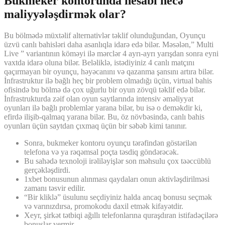
Bukmeker kontorunda hesabı necə
maliyyələşdirmək olar?
Bu bölmədə müxtəlif alternativlər təklif olunduğundan, Oyunçu
üzvü canlı bahisləri daha asanlıqla idarə edə bilər. Məsələn,” Multi
Live ” variantının köməyi ilə mərclər 4 ayrı-ayrı yarışdan sonra eyni
vaxtda idarə oluna bilər. Beləliklə, istədiyiniz 4 canlı matçını
qaçırmayan bir oyunçu, həyəcanını və qazanma şansını artıra bilər.
İnfrastruktur ilə bağlı heç bir problem olmadığı üçün, virtual bahis
ofisində bu bölmə də çox uğurlu bir oyun zövqü təklif edə bilər.
İnfrastrukturda zəif olan oyun saytlarında intensiv əməliyyat
oyunları ilə bağlı problemlər yarana bilər, bu isə o deməkdir ki,
efirdə ilişib-qalmaq yarana bilər. Bu, öz növbəsində, canlı bahis
oyunları üçün saytdan çıxmaq üçün bir səbəb kimi tanınır.
Sonra, bukmeker kontoru oyunçu tərəfindən göstərilən
telefona və ya rəqəmsal poçta təsdiq göndərəcək.
Bu sahədə texnoloji irəliləyişlər son məhsulu çox təəccüblü
gerçəkləşdirdi.
1xbet bonusunun alınması qaydaları onun aktivləşdirilməsi
zamanı təsvir edilir.
“Bir kliklə” üsulunu seçdiyiniz halda ancaq bonusu seçmək
və varınızdırsa, promokodu daxil etmək kifayətdir.
Xeyr, şirkət tətbiqi ağıllı telefonlarına quraşdıran istifadəçilərə
bonuslar vermir.