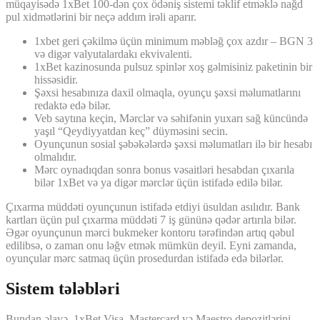
müqayisədə 1xBet 100-dən çox ödəniş sistemi təklif etməklə nağd
pul xidmətlərini bir neçə addım irəli aparır.
1xbet geri çəkilmə üçün minimum məbləğ çox azdır – BGN 3
və digər valyutalardakı ekvivalenti.
1xBet kazinosunda pulsuz spinlər xoş gəlmisiniz paketinin bir
hissəsidir.
Şəxsi hesabınıza daxil olmaqla, oyunçu şəxsi məlumatlarını
redaktə edə bilər.
Veb saytına keçin, Mərclər və səhifənin yuxarı sağ küncündə
yaşıl “Qeydiyyatdan keç” düyməsini secin.
Oyunçunun sosial şəbəkələrdə şəxsi məlumatları ilə bir hesabı
olmalıdır.
Mərc oynadıqdan sonra bonus vəsaitləri hesabdan çıxarıla
bilər 1xBet və ya digər mərclər üçün istifadə edilə bilər.
Çıxarma müddəti oyunçunun istifadə etdiyi üsuldan asılıdır. Bank
kartları üçün pul çıxarma müddəti 7 iş gününə qədər artırıla bilər.
Əgər oyunçunun mərci bukmeker kontoru tərəfindən artıq qəbul
edilibsə, o zaman onu ləğv etmək mümkün deyil. Eyni zamanda,
oyunçular mərc satmaq üçün prosedurdan istifadə edə bilərlər.
Sistem tələbləri
Bundan əlavə, 1xBet Visa, Mastercard və Maestro depozitlərini