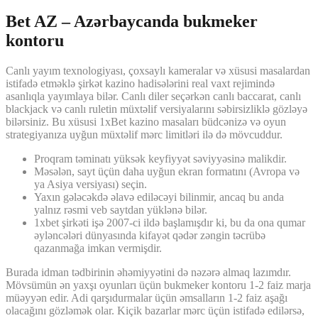
Bet AZ – Azərbaycanda bukmeker
kontoru
Canlı yayım texnologiyası, çoxsaylı kameralar və xüsusi masalardan
istifadə etməklə şirkət kazino hadisələrini real vaxt rejimində
asanlıqla yayımlaya bilər. Canlı diler seçərkən canlı baccarat, canlı
blackjack və canlı ruletin müxtəlif versiyalarını səbirsizliklə gözləyə
bilərsiniz. Bu xüsusi 1xBet kazino masaları büdcənizə və oyun
strategiyanıza uyğun müxtəlif mərc limitləri ilə də mövcuddur.
Proqram təminatı yüksək keyfiyyət səviyyəsinə malikdir.
Məsələn, sayt üçün daha uyğun ekran formatını (Avropa və
ya Asiya versiyası) seçin.
Yaxın gələcəkdə əlavə ediləcəyi bilinmir, ancaq bu anda
yalnız rəsmi veb saytdan yüklənə bilər.
1xbet şirkəti işə 2007-ci ildə başlamışdır ki, bu da ona qumar
əyləncələri dünyasında kifayət qədər zəngin təcrübə
qazanmağa imkan vermişdir.
Burada idman tədbirinin əhəmiyyətini də nəzərə almaq lazımdır.
Mövsümün ən yaxşı oyunları üçün bukmeker kontoru 1-2 faiz marja
müəyyən edir. Adi qarşıdurmalar üçün əmsalların 1-2 faiz aşağı
olacağını gözləmək olar. Kiçik bazarlar mərc üçün istifadə edilərsə,