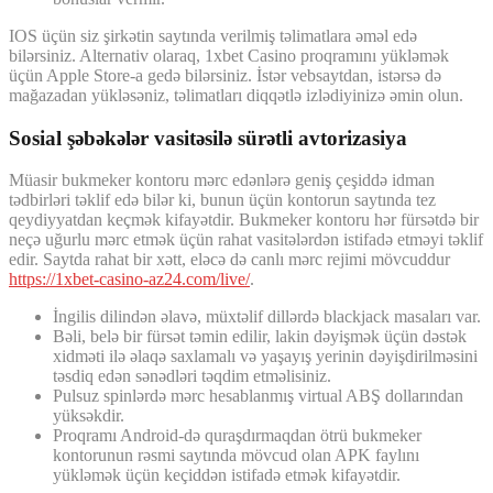
IOS üçün siz şirkətin saytında verilmiş təlimatlara əməl edə
bilərsiniz. Alternativ olaraq, 1xbet Casino proqramını yükləmək
üçün Apple Store-a gedə bilərsiniz. İstər vebsaytdan, istərsə də
mağazadan yükləsəniz, təlimatları diqqətlə izlədiyinizə əmin olun.
Sosial şəbəkələr vasitəsilə sürətli avtorizasiya
Müasir bukmeker kontoru mərc edənlərə geniş çeşiddə idman
tədbirləri təklif edə bilər ki, bunun üçün kontorun saytında tez
qeydiyyatdan keçmək kifayətdir. Bukmeker kontoru hər fürsətdə bir
neçə uğurlu mərc etmək üçün rahat vasitələrdən istifadə etməyi təklif
edir. Saytda rahat bir xətt, eləcə də canlı mərc rejimi mövcuddur
https://1xbet-casino-az24.com/live/
.
İngilis dilindən əlavə, müxtəlif dillərdə blackjack masaları var.
Bəli, belə bir fürsət təmin edilir, lakin dəyişmək üçün dəstək
xidməti ilə əlaqə saxlamalı və yaşayış yerinin dəyişdirilməsini
təsdiq edən sənədləri təqdim etməlisiniz.
Pulsuz spinlərdə mərc hesablanmış virtual ABŞ dollarından
yüksəkdir.
Proqramı Android-də quraşdırmaqdan ötrü bukmeker
kontorunun rəsmi saytında mövcud olan APK faylını
yükləmək üçün keçiddən istifadə etmək kifayətdir.