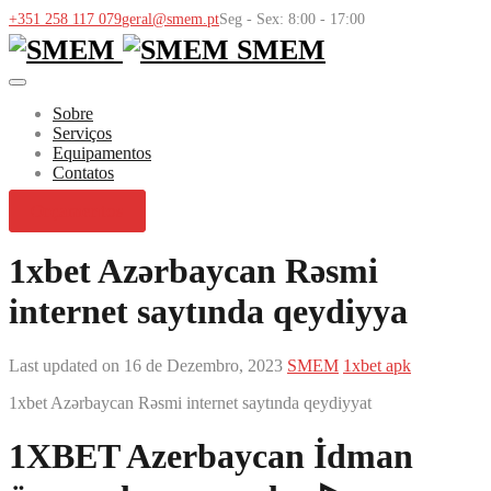
+351 258 117 079
geral@smem.pt
Seg - Sex: 8:00 - 17:00
SMEM
Sobre
Serviços
Equipamentos
Contatos
Orçamentos
1xbet Azərbaycan Rəsmi
internet saytında qeydiyya
Last updated on 16 de Dezembro, 2023
SMEM
1xbet apk
1xbet Azərbaycan Rəsmi internet saytında qeydiyyat
1XBET Azerbaycan İdman