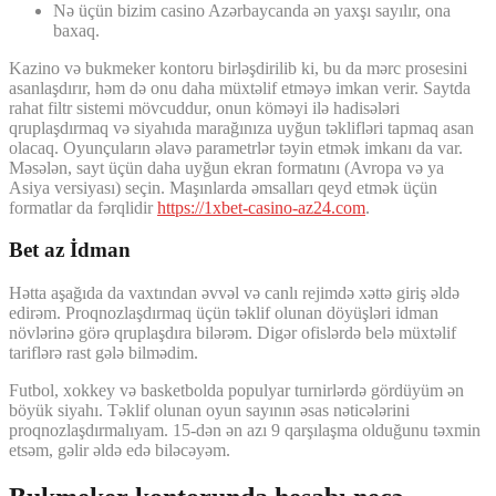
Nə üçün bizim casino Azərbaycanda ən yaxşı sayılır, ona
baxaq.
Kazino və bukmeker kontoru birləşdirilib ki, bu da mərc prosesini
asanlaşdırır, həm də onu daha müxtəlif etməyə imkan verir. Saytda
rahat filtr sistemi mövcuddur, onun köməyi ilə hadisələri
qruplaşdırmaq və siyahıda marağınıza uyğun təklifləri tapmaq asan
olacaq. Oyunçuların əlavə parametrlər təyin etmək imkanı da var.
Məsələn, sayt üçün daha uyğun ekran formatını (Avropa və ya
Asiya versiyası) seçin. Maşınlarda əmsalları qeyd etmək üçün
formatlar da fərqlidir
https://1xbet-casino-az24.com
.
Bet az İdman
Hətta aşağıda da vaxtından əvvəl və canlı rejimdə xəttə giriş əldə
edirəm. Proqnozlaşdırmaq üçün təklif olunan döyüşləri idman
növlərinə görə qruplaşdıra bilərəm. Digər ofislərdə belə müxtəlif
tariflərə rast gələ bilmədim.
Futbol, ​​xokkey və basketbolda populyar turnirlərdə gördüyüm ən
böyük siyahı. Təklif olunan oyun sayının əsas nəticələrini
proqnozlaşdırmalıyam. 15-dən ən azı 9 qarşılaşma olduğunu təxmin
etsəm, gəlir əldə edə biləcəyəm.