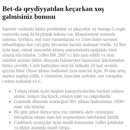
Bet-də qeydiyyatdan keçərkən xoş
gəlmisiniz bonusu
İnternet vasitəsilə bütün problemlər və şikayətlər siz həmişə Google
vasitəsilə zəng ilə keçirmək imkanı var. Məqaləmizin sonunda
sistemə, üzvlüyə, real vaxt variantlarına və 1xbet bahis saytının
etibarlılığına dair cari giriş ünvanları barədə məlumat verdik. 1x Bet
içün mərc etmək istəyənlər axtarış sistemlərində aşağıdakı kimi
axtarış edə bilərlər. 1xBet BK 2007-ci ildə təsis edilib və ötən
müddət ərzində bütün dünyada bukmеykеr biznesinin liderlərindən
birinə çevrilib. Canlı hadisələrə mərclər sutkada 24 saat ərzində
qoyula bilər. Əksər idman hadisələri üzrə mərclər üçün 30-dan artıq
market təqdim edilir, o cümlədən, küncdən zərbələr, sarı vərəqələr,
cərimə zərbələri və s..
Tədqiq etmək üçün məşhur kateqoriyalardan bəziləri onlayn
slotlar, onlayn blackjack, onlayn rulet və cekpotlardır.
Gündəlik dünyada azarkeşləri 90+ idman hadisələrinə 1000+
mərc edə bilərlər.
Bu gün şirkət dünya üzrə yüz minlərlə aktiv oyunçunu
birləşdirən idman mərcləri seqmentində liderlərdən biridir.
Cashback oyunçular üçün təsəlli bonusudur 1xBet qələbələr
və itkilər arasında mənfi fərqlə.