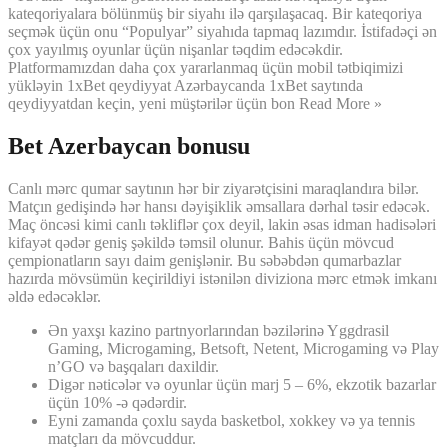
kateqoriyalara bölünmüş bir siyahı ilə qarşılaşacaq. Bir kateqoriya
seçmək üçün onu “Populyar” siyahıda tapmaq lazımdır. İstifadəçi ən
çox yayılmış oyunlar üçün nişanlar təqdim edəcəkdir.
Platformamızdan daha çox yararlanmaq üçün mobil tətbiqimizi
yükləyin 1xBet qeydiyyat Azərbaycanda 1xBet saytında
qeydiyyatdan keçin, yeni müştərilər üçün bon Read More »
Bet Azerbaycan bonusu
Canlı mərc qumar saytının hər bir ziyarətçisini maraqlandıra bilər.
Matçın gedişində hər hansı dəyişiklik əmsallara dərhal təsir edəcək.
Maç öncəsi kimi canlı təkliflər çox deyil, lakin əsas idman hadisələri
kifayət qədər geniş şəkildə təmsil olunur. Bahis üçün mövcud
çempionatların sayı daim genişlənir. Bu səbəbdən qumarbazlar
hazırda mövsümün keçirildiyi istənilən diviziona mərc etmək imkanı
əldə edəcəklər.
Ən yaxşı kazino partnyorlarından bəzilərinə Yggdrasil
Gaming, Microgaming, Betsoft, Netent, Microgaming və Play
n’GO və başqaları daxildir.
Digər nəticələr və oyunlar üçün marj 5 – 6%, ekzotik bazarlar
üçün 10% -ə qədərdir.
Eyni zamanda çoxlu sayda basketbol, ​​xokkey və ya tennis
matçları da mövcuddur.