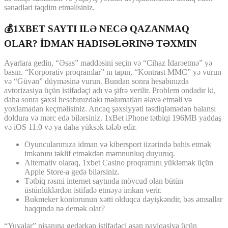
sənədləri təqdim etməlisiniz.
💰1XBET SAYTI ILƏ NECƏ QAZANMAQ
OLAR? İDMAN HADISƏLƏRINƏ TƏXMIN
Ayarlara gedin, “Əsas” maddəsini seçin və “Cihaz İdarəetmə” yə
basın. “Korporativ proqramlar” nı tapın, “Kontrast MMC” yə vurun
və “Güvən” düyməsinə vurun. Bundan sonra hesabınızda
avtorizasiya üçün istifadəçi adı və şifrə verilir. Problem ondadır ki,
daha sonra şəxsi hesabınızdakı məlumatları əlavə etməli və
yoxlamadan keçməlisiniz. Ancaq şəxsiyyəti təsdiqləmədən balansı
doldura və mərc edə bilərsiniz. 1xBet iPhone tətbiqi 196MB yaddaş
və iOS 11.0 və ya daha yüksək tələb edir.
Oyuncularımıza idman və kibersport üzərində bahis etmək
imkanını təklif etməkdən məmnunluq duyuruq.
Alternativ olaraq, 1xbet Casino proqramını yükləmək üçün
Apple Store-a gedə bilərsiniz.
Tətbiq rəsmi internet saytında mövcud olan bütün
üstünlüklərdən istifadə etməyə imkan verir.
Bukmeker kontorunun xətti olduqca dəyişkəndir, bəs əmsallar
haqqında nə demək olar?
“Yuvalar” nişanına gedərkən istifadəçi asan naviqasiya üçün