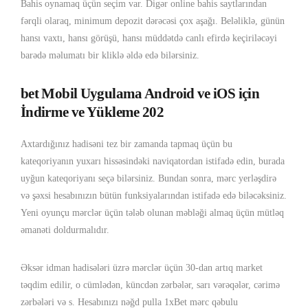
Bahis oynamaq üçün seçim var. Digər online bahis saytlarından
fərqli olaraq, minimum depozit dərəcəsi çox aşağı. Beləliklə, günün
hansı vaxtı, hansı görüşü, hansı müddətdə canlı efirdə keçiriləcəyi
barədə məlumatı bir kliklə əldə edə bilərsiniz.
bet Mobil Uygulama Android ve iOS için
İndirme ve Yükleme 202
Axtardığınız hadisəni tez bir zamanda tapmaq üçün bu
kateqoriyanın yuxarı hissəsindəki naviqatordan istifadə edin, burada
uyğun kateqoriyanı seçə bilərsiniz. Bundan sonra, mərc yerləşdirə
və şəxsi hesabınızın bütün funksiyalarından istifadə edə biləcəksiniz.
Yeni oyunçu mərclər üçün tələb olunan məbləği almaq üçün mütləq
əmanəti doldurmalıdır.
Əksər idman hadisələri üzrə mərclər üçün 30-dan artıq market
təqdim edilir, o cümlədən, küncdən zərbələr, sarı vərəqələr, cərimə
zərbələri və s. Hesabınızı nəğd pulla 1xBet mərc qəbulu