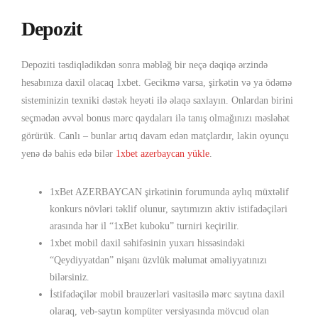
Depozit
Depoziti təsdiqlədikdən sonra məbləğ bir neçə dəqiqə ərzində
hesabınıza daxil olacaq 1xbet. Gecikmə varsa, şirkətin və ya ödəmə
sisteminizin texniki dəstək heyəti ilə əlaqə saxlayın. Onlardan birini
seçmədən əvvəl bonus mərc qaydaları ilə tanış olmağınızı məsləhət
görürük. Canlı – bunlar artıq davam edən matçlardır, lakin oyunçu
yenə də bahis edə bilər
1xbet azerbaycan yükle
.
1xBet AZERBAYCAN şirkətinin forumunda aylıq müxtəlif
konkurs növləri təklif olunur, saytımızın aktiv istifadəçiləri
arasında hər il “1xBet kuboku” turniri keçirilir.
1xbet mobil daxil səhifəsinin yuxarı hissəsindəki
“Qeydiyyatdan” nişanı üzvlük məlumat əməliyyatınızı
bilərsiniz.
İstifadəçilər mobil brauzerləri vasitəsilə mərc saytına daxil
olaraq, veb-saytın kompüter versiyasında mövcud olan