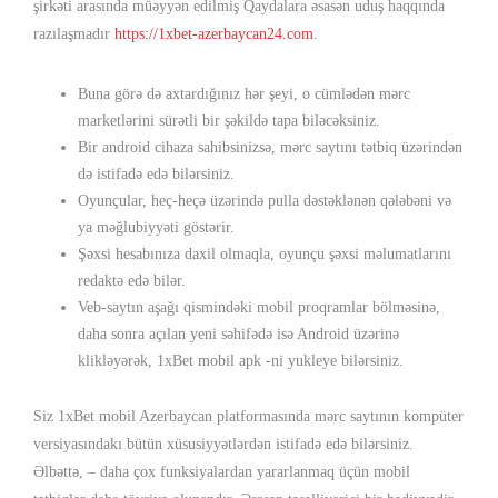
şirkəti arasında müəyyən edilmiş Qaydalara əsasən uduş haqqında
razılaşmadır
https://1xbet-azerbaycan24.com
.
Buna görə də axtardığınız hər şeyi, o cümlədən mərc
marketlərini sürətli bir şəkildə tapa biləcəksiniz.
Bir android cihaza sahibsinizsə, mərc saytını tətbiq üzərindən
də istifadə edə bilərsiniz.
Oyunçular, heç-heçə üzərində pulla dəstəklənən qələbəni və
ya məğlubiyyəti göstərir.
Şəxsi hesabınıza daxil olmaqla, oyunçu şəxsi məlumatlarını
redaktə edə bilər.
Veb-saytın aşağı qismindəki mobil proqramlar bölməsinə,
daha sonra açılan yeni səhifədə isə Android üzərinə
klikləyərək, 1xBet mobil apk -ni yukleye bilərsiniz.
Siz 1xBet mobil Azerbaycan platformasında mərc saytının kompüter
versiyasındakı bütün xüsusiyyətlərdən istifadə edə bilərsiniz.
Əlbəttə, – daha çox funksiyalardan yararlanmaq üçün mobil