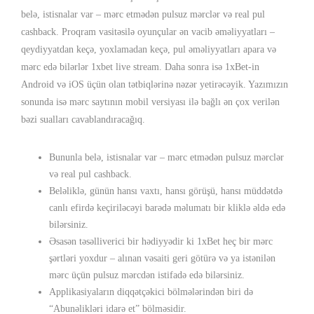
belə, istisnalar var – mərc etmədən pulsuz mərclər və real pul
cashback. Proqram vasitəsilə oyunçular ən vacib əməliyyatları –
qeydiyyatdan keçə, yoxlamadan keçə, pul əməliyyatları apara və
mərc edə bilərlər 1xbet live stream. Daha sonra isə 1xBet-in
Android və iOS üçün olan tətbiqlərinə nəzər yetirəcəyik. Yazımızın
sonunda isə mərc saytının mobil versiyası ilə bağlı ən çox verilən
bəzi sualları cavablandıracağıq.
Bununla belə, istisnalar var – mərc etmədən pulsuz mərclər
və real pul cashback.
Beləliklə, günün hansı vaxtı, hansı görüşü, hansı müddətdə
canlı efirdə keçiriləcəyi barədə məlumatı bir kliklə əldə edə
bilərsiniz.
Əsasən təsəlliverici bir hədiyyədir ki 1xBet heç bir mərc
şərtləri yoxdur – alınan vəsaiti geri götürə və ya istənilən
mərc üçün pulsuz mərcdən istifadə edə bilərsiniz.
Applikasiyaların diqqətçəkici bölmələrindən biri də
“Abunəlikləri idarə et” bölməsidir.