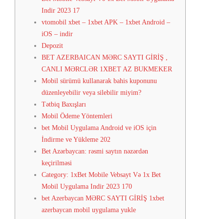
Indir 2023 17
vtomobil xbet – 1xbet APK – 1xbet Android –
iOS – indir
Depozit
BET AZERBAICAN MƏRC SAYTI GİRİŞ ,
CANLI MƏRCLƏR 1XBET AZ BUKMEKER
Mobil sürümü kullanarak bahis kuponunu
düzenleyebilir veya silebilir miyim?
Tətbiq Baxışları
Mobil Ödeme Yöntemleri
bet Mobil Uygulama Android ve iOS için
İndirme ve Yükleme 202
Bet Azərbaycan: rəsmi saytın nəzərdən
keçirilməsi
Category: 1xBet Mobile Vebsayt Və 1x Bet
Mobil Uygulama Indir 2023 170
bet Azerbaycan MƏRC SAYTI GİRİŞ 1xbet
azerbaycan mobil uygulama yukle