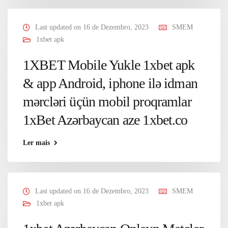
Last updated on 16 de Dezembro, 2023
SMEM
1xbet apk
1XBET Mobile Yukle 1xbet apk
& app Android, iphone ilə idman
mərcləri üçün mobil proqramlar
1xBet Azərbaycan aze 1xbet.co
Ler mais
Last updated on 16 de Dezembro, 2023
SMEM
1xbet apk