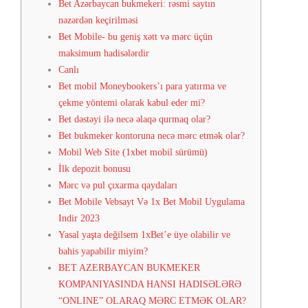
Bet Azərbaycan bukmekeri: rəsmi saytın
nəzərdən keçirilməsi
Bet Mobile- bu geniş xətt və mərc üçün
maksimum hadisələrdir
Canlı
Bet mobil Moneybookers’ı para yatırma ve
çekme yöntemi olarak kabul eder mi?
Bet dəstəyi ilə necə əlaqə qurmaq olar?
Bet bukmeker kontoruna necə mərc etmək olar?
Mobil Web Site (1xbet mobil sürümü)
İlk depozit bonusu
Mərc və pul çıxarma qaydaları
Bet Mobile Vebsayt Və 1x Bet Mobil Uygulama
Indir 2023
Yasal yaşta değilsem 1xBet’e üye olabilir ve
bahis yapabilir miyim?
BET AZERBAYCAN BUKMEKER
KOMPANIYASINDA HANSI HADISƏLƏRƏ
“ONLINE” OLARAQ MƏRC ETMƏK OLAR?