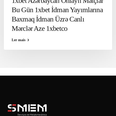
1xbet Azərbaycan Onlayn Matçlar
Bu Gün 1xbet İdman Yayımlarına
Baxmaq İdman Üzrə Canlı
Mərclər Aze 1xbetco
Ler mais