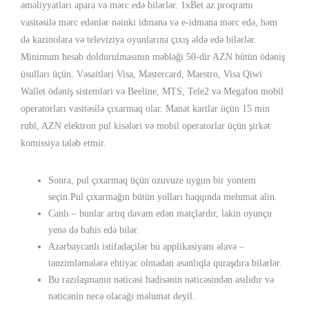
əməliyyatları apara və mərc edə bilərlər. 1xBet az proqramı
vasitəsilə mərc edənlər nəinki idmana və e-idmana mərc edə, həm
də kazinolara və televiziya oyunlarına çıxış əldə edə bilərlər.
Minimum hesab doldurulmasının məbləği 50-dir AZN bütün ödəniş
üsulları üçün. Vəsaitləri Visa, Mastercard, Maestro, Visa Qiwi
Wallet ödəniş sistemləri və Beeline, MTS, Tele2 və Megafon mobil
operatorları vasitəsilə çıxarmaq olar. Manat kartlar üçün 15 min
rubl, AZN elektron pul kisələri və mobil operatorlar üçün şirkət
komissiya tələb etmir.
Sonra, pul çıxarmaq üçün ozuvuze uygun bir yontem
seçin.Pul çıxarmağın bütün yolları haqqında melumat alin.
Canlı – bunlar artıq davam edən matçlardır, lakin oyunçu
yenə də bahis edə bilər.
Azərbaycanlı istifadəçilər bu applikasiyanı əlavə –
tənzimləmələrə ehtiyac olmadan asanlıqla quraşdıra bilərlər.
Bu razılaşmanın nəticəsi hadisənin nəticəsindən asılıdır və
nəticənin necə olacağı məlumat deyil.