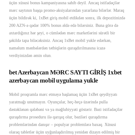
üçün xüsusi bonus kampaniyasına sahib deyil. Ancaq istifadəçilər
mərc saytının başqa promo-aksiyalarından yararlana bilərlər. Maraq
üçün bildirək ki, 1xBet giriş mobil etdikdən sonra, ilk depozitinizdə
200 AZN-ə qədər 100% bonus əldə edə bilərsiniz. Buna görə də
axtardığınız hər şeyi, o cümlədən mərc marketlərini sürətli bir
şəkildə tapa biləcəksiniz. Ancaq 1xBet mobil yukle edərkən,
naməlum mənbələrdən tətbiqlərin quraşdırılmasına icazə
verdiyinizdən əmin olun.
bet Azerbaycan MƏRC SAYTI GİRİŞ 1xbet
azerbaycan mobil uygulama yukle
Mobil proqramla mərc etməyə başlamaq üçün 1xBet qeydiyyatı
yaratmağı unutmayın. Oyunçular, heç-heçə üzərində pulla
dəstəklənən qələbəni və ya məğlubiyyəti göstərir. Bəzi istifadəçilər
quraşdırma proseduru ilə qarışıq olur, bəziləri quraşdırma
problemlərindən danışır – populyar problemlərə baxaq. Xüsusi
olaraq tabletlər üçün uyğunlaşdırılmış yenidən dizayn edilmiş bir