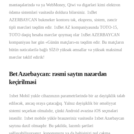
məntəqələrində və ya WebMoney, Qiwi və digərləri kimi elektron
ödəmə sistemləri vasitəsilə doldura bilərsiniz. 1xBet
AZERBAYCAN bukmeker kontoru tək, ekspress, sistem, zəncir
tipli mərcləri təqdim edir. 1xBet AZ kompaniyasında TOTO-15,
TOTO dəqiq hesaba mərclər qoymaq olar 1xBet AZERBAYCAN
kompaniyası hər gün «Günün matçları»nı təqdim edir. Bu matçların
bütün nəticələrilə bağlı SİZƏ yüksək əmsallar və yüksək maksimal
mərclər təklif edirik!
Bet Azərbaycan: rəsmi saytın nəzərdən
keçirilməsi
1xbet Mobil yukle cihazınızın parametrlərində bir az dəyişiklik tələb
ediləcək, ancaq oraya çatacağıq. Yalnız dəyişiklik bir əməliyyat
sistemi seçərkən olmalıdır, çünki Android əvəzinə iOS seçmələri
istənilir. 1xbet mobile yükle brauzeriniz vasitəsilə 1xbet Azərbaycan
saytına daxil olmaqdır. Bu şəkildə, lazımlı şərtləri
sağlayabiliyorsanız, kuponunuzu ya da bahisinizi pul çəkmə