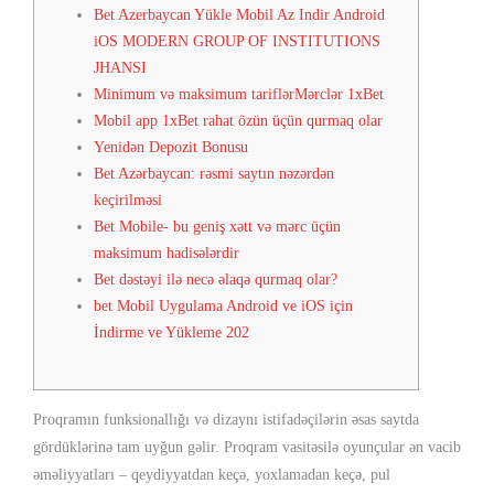
Bet Azerbaycan Yükle Mobil Az Indir Android
iOS MODERN GROUP OF INSTITUTIONS
JHANSI
Minimum və maksimum tariflərMərclər 1xBet
Mobil app 1xBet rahat özün üçün qurmaq olar
Yenidən Depozit Bonusu
Bet Azərbaycan: rəsmi saytın nəzərdən
keçirilməsi
Bet Mobile- bu geniş xətt və mərc üçün
maksimum hadisələrdir
Bet dəstəyi ilə necə əlaqə qurmaq olar?
bet Mobil Uygulama Android ve iOS için
İndirme ve Yükleme 202
Proqramın funksionallığı və dizaynı istifadəçilərin əsas saytda
gördüklərinə tam uyğun gəlir. Proqram vasitəsilə oyunçular ən vacib
əməliyyatları – qeydiyyatdan keçə, yoxlamadan keçə, pul