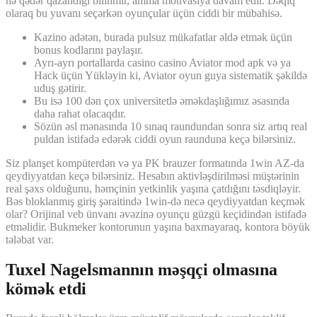
nə qədər qazandığı bilinmir, amma motivasiya davam edir. Dəqiq
olaraq bu yuvanı seçərkən oyunçular üçün ciddi bir mübahisə.
Kazino adətən, burada pulsuz mükafatlar əldə etmək üçün
bonus kodlarını paylaşır.
Ayrı-ayrı portallarda casino casino Aviator mod apk və ya
Hack üçün Yükləyin ki, Aviator oyun guya sistematik şəkildə
uduş gətirir.
Bu isə 100 dən çox universitetlə əməkdaşlığımız əsasında
daha rahat olacaqdır.
Sözün əsl mənasında 10 sınaq raundundan sonra siz artıq real
puldan istifadə edərək ciddi oyun raunduna keçə bilərsiniz.
Siz planşet kompüterdən və ya PK brauzer formatında 1win AZ-da
qeydiyyatdan keçə bilərsiniz. Hesabın aktivləşdirilməsi müştərinin
real şəxs olduğunu, həmçinin yetkinlik yaşına çatdığını təsdiqləyir.
Bəs bloklanmış giriş şəraitində 1win-də necə qeydiyyatdan keçmək
olar? Orijinal veb ünvanı əvəzinə oyunçu güzgü keçidindən istifadə
etməlidir. Bukmeker kontorunun yaşına baxmayaraq, kontora böyük
tələbat var.
Tuxel Nagelsmannın məşqçi olmasına
kömək etdi