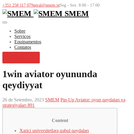
+351 258 117 079
geral@smem.pt
Seg - Sex: 8:00 - 17:00
SMEM
Sobre
Serviços
Equipamentos
Contatos
Orçamentos
1win aviator oyununda
qeydiyyat
26 de Setembro, 2023
SMEM
Pin-Up Aviator: oyun qaydaları və
strategiyaları 891
Content
Xarici universitetlərə qəbul qaydaları