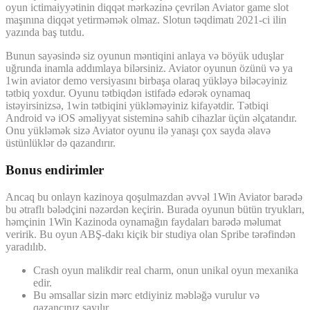
oyun ictimaiyyətinin diqqət mərkəzinə çevrilən Aviator game slot
maşınına diqqət yetirməmək olmaz. Slotun təqdimatı 2021-ci ilin
yazında baş tutdu.
Bunun sayəsində siz oyunun məntiqini anlaya və böyük uduşlar
uğrunda inamla addımlaya bilərsiniz. Aviator oyunun özünü və ya
1win aviator demo versiyasını birbaşa olaraq yükləyə biləcəyiniz
tətbiq yoxdur. Oyunu tətbiqdən istifadə edərək oynamaq
istəyirsinizsə, 1win tətbiqini yükləməyiniz kifayətdir. Tətbiqi
Android və iOS əməliyyat sisteminə sahib cihazlar üçün əlçatandır.
Onu yükləmək sizə Aviator oyunu ilə yanaşı çox sayda əlavə
üstünlüklər də qazandırır.
Bonus endirimler
Ancaq bu onlayn kazinoya qoşulmazdan əvvəl 1Win Aviator barədə
bu ətraflı bələdçini nəzərdən keçirin. Burada oyunun bütün tryukları,
həmçinin 1Win Kazinoda oynamağın faydaları barədə məlumat
veririk. Bu oyun ABŞ-dakı kiçik bir studiya olan Spribe tərəfindən
yaradılıb.
Crash oyun malikdir real charm, onun unikal oyun mexanika
edir.
Bu əmsallar sizin mərc etdiyiniz məbləğə vurulur və
qazancınız sayılır.