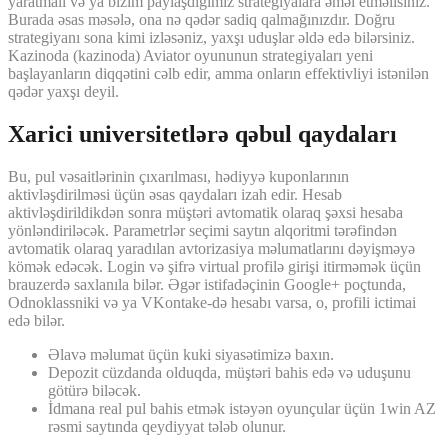
yaratmalı və ya bizim paylaşdığımız strategiyalara əməl etməlisiniz.
Burada əsas məsələ, ona nə qədər sadiq qalmağınızdır. Doğru
strategiyanı sona kimi izləsəniz, yaxşı uduşlar əldə edə bilərsiniz.
Kazinoda (kazinoda) Aviator oyununun strategiyaları yeni
başlayanların diqqətini cəlb edir, amma onların effektivliyi istənilən
qədər yaxşı deyil.
Xarici universitetlərə qəbul qaydaları
Bu, pul vəsaitlərinin çıxarılması, hədiyyə kuponlarının
aktivləşdirilməsi üçün əsas qaydaları izah edir. Hesab
aktivləşdirildikdən sonra müştəri avtomatik olaraq şəxsi hesaba
yönləndiriləcək. Parametrlər seçimi saytın alqoritmi tərəfindən
avtomatik olaraq yaradılan avtorizasiya məlumatlarını dəyişməyə
kömək edəcək. Login və şifrə virtual profilə girişi itirməmək üçün
brauzerdə saxlanıla bilər. Əgər istifadəçinin Google+ poçtunda,
Odnoklassniki və ya VKontake-də hesabı varsa, o, profili ictimai
edə bilər.
Əlavə məlumat üçün kuki siyasətimizə baxın.
Depozit cüzdanda olduqda, müştəri bahis edə və uduşunu
götürə biləcək.
İdmana real pul bahis etmək istəyən oyunçular üçün 1win AZ
rəsmi saytında qeydiyyat tələb olunur.