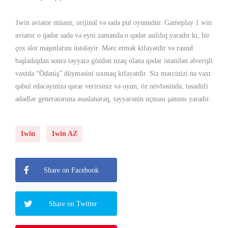
1win aviator müasir, orijinal və sadə pul oyunudur. Gameplay 1 win
aviator o qədər sadə və eyni zamanda o qədər asılılıq yaradır ki, bir
çox slot maşınlarını üstələyir. Mərc etmək kifayətdir və raund
başladıqdan sonra təyyarə gözdən uzaq olana qədər istənilən əlverişli
vaxtda “Ödəniş” düyməsini sıxmaq kifayətdir. Siz mərcinizi nə vaxt
qəbul edəcəyinizə qərar verirsiniz və oyun, öz növbəsində, təsadüfi
ədədlər generatoruna əsaslanaraq, təyyarənin uçması şansını yaradır.
1win
1win AZ
Share on Facebook
Share on Twitter