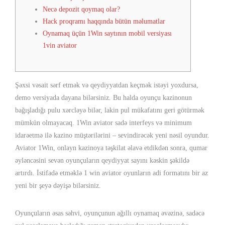
Necə depozit qoymaq olar?
Hack proqramı haqqında bütün məlumatlar
Oynamaq üçün 1Win saytının mobil versiyası
1vin aviator
Şəxsi vəsait sərf etmək və qeydiyyatdan keçmək istəyi yoxdursa,
demo versiyada dayana bilərsiniz. Bu halda oyunçu kazinonun
bağışladığı pulu xərcləyə bilər, lakin pul mükafatını geri götürmək
mümkün olmayacaq. 1Win aviator sadə interfeys və minimum
idarəetmə ilə kazino müştərilərini – sevindirəcək yeni nəsil oyundur.
Aviator 1Win, onlayn kazinoya təşkilat əlavə etdikdən sonra, qumar
əyləncəsini sevən oyunçuların qeydiyyat sayını kəskin şəkildə
artırdı. İstifadə etməklə 1 win aviator oyunların adi formatını bir az
yeni bir şeyə dəyişə bilərsiniz.
Oyunçuların əsas səhvi, oyunçunun ağıllı oynamaq əvəzinə, sadəcə