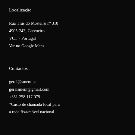
Localização
Rua Trás do Mosteiro nº 310
4905-242, Carvoeiro
VCT - Portugal
Ver no Google Maps
Contactos
geral@smem.pt
geralsmem@gmail.com
+351 258 117 079
*Custo de chamada local para
a rede fixa/móvel nacional.