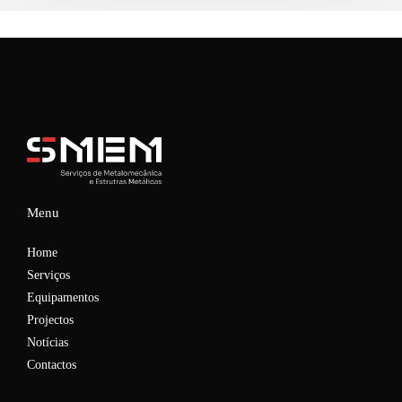
Menu
Home
Serviços
Equipamentos
Projectos
Notícias
Contactos