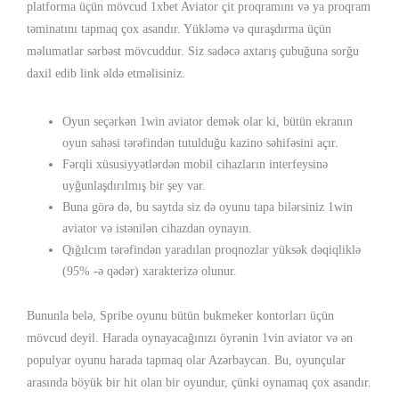
platforma üçün mövcud 1xbet Aviator çit proqramını və ya proqram
təminatını tapmaq çox asandır. Yükləmə və quraşdırma üçün
məlumatlar sərbəst mövcuddur. Siz sadəcə axtarış çubuğuna sorğu
daxil edib link əldə etməlisiniz.
Oyun seçərkən 1win aviator demək olar ki, bütün ekranın
oyun sahəsi tərəfindən tutulduğu kazino səhifəsini açır.
Fərqli xüsusiyyətlərdən mobil cihazların interfeysinə
uyğunlaşdırılmış bir şey var.
Buna görə də, bu saytda siz də oyunu tapa bilərsiniz 1win
aviator və istənilən cihazdan oynayın.
Qığılcım tərəfindən yaradılan proqnozlar yüksək dəqiqliklə
(95% -ə qədər) xarakterizə olunur.
Bununla belə, Spribe oyunu bütün bukmeker kontorları üçün
mövcud deyil. Harada oynayacağınızı öyrənin 1vin aviator və ən
populyar oyunu harada tapmaq olar Azərbaycan. Bu, oyunçular
arasında böyük bir hit olan bir oyundur, çünki oynamaq çox asandır.