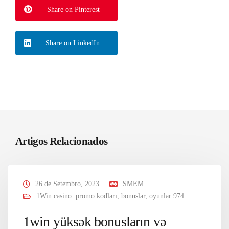
Share on Pinterest
Share on LinkedIn
Artigos Relacionados
26 de Setembro, 2023
SMEM
1Win casino: promo kodları, bonuslar, oyunlar 974
1win yüksək bonusların və