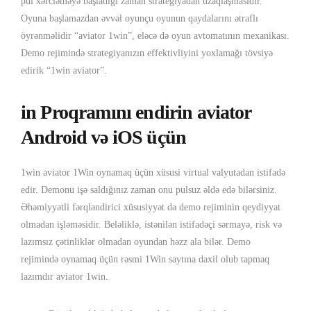
pul xərcləməyə başladığı zaman strategiyadan uzaqlaşmasıdır.
Oyuna başlamazdan əvvəl oyunçu oyunun qaydalarını ətraflı
öyrənməlidir “aviator 1win”, eləcə də oyun avtomatının mexanikası.
Demo rejimində strategiyanızın effektivliyini yoxlamağı tövsiyə
edirik “1win aviator”.
in Proqramını endirin aviator
Android və iOS üçün
1win aviator 1Win oynamaq üçün xüsusi virtual valyutadan istifadə
edir. Demonu işə saldığınız zaman onu pulsuz əldə edə bilərsiniz.
Əhəmiyyətli fərqləndirici xüsusiyyət də demo rejiminin qeydiyyat
olmadan işləməsidir. Beləliklə, istənilən istifadəçi sərmayə, risk və
lazımsız çətinliklər olmadan oyundan həzz ala bilər. Demo
rejimində oynamaq üçün rəsmi 1Win saytına daxil olub tapmaq
lazımdır aviator 1win.