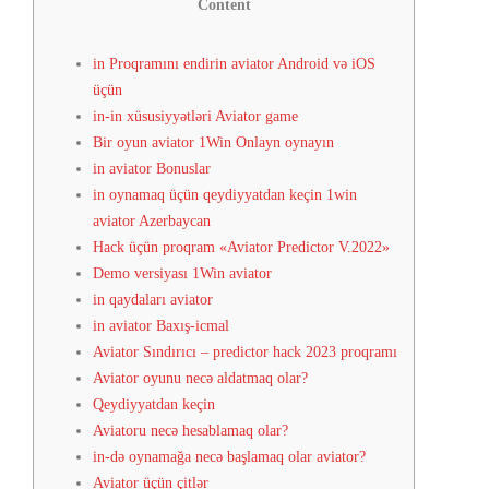
Content
in Proqramını endirin aviator Android və iOS
üçün
in-in xüsusiyyətləri Aviator game
Bir oyun aviator 1Win Onlayn oynayın
in aviator Bonuslar
in oynamaq üçün qeydiyyatdan keçin 1win
aviator Azerbaycan
Hack üçün proqram «Aviator Predictor V.2022»
Demo versiyası 1Win aviator
in qaydaları aviator
in aviator Baxış-icmal
Aviator Sındırıcı – predictor hack 2023 proqramı
Aviator oyunu necə aldatmaq olar?
Qeydiyyatdan keçin
Aviatoru necə hesablamaq olar?
in-də oynamağa necə başlamaq olar aviator?
Aviator üçün çitlər