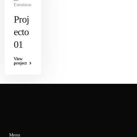
Estruturas
Proj
ecto
01
View
project
Menu