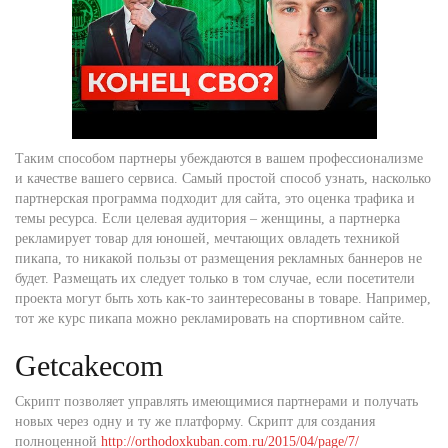
Таким способом партнеры убеждаются в вашем профессионализме
и качестве вашего сервиса. Самый простой способ узнать, насколько
партнерская программа подходит для сайта, это оценка трафика и
темы ресурса. Если целевая аудитория – женщины, а партнерка
рекламирует товар для юношей, мечтающих овладеть техникой
пикапа, то никакой пользы от размещения рекламных баннеров не
будет. Размещать их следует только в том случае, если посетители
проекта могут быть хоть как-то заинтересованы в товаре. Например,
тот же курс пикапа можно рекламировать на спортивном сайте.
Getcakecom
Скрипт позволяет управлять имеющимися партнерами и получать
новых через одну и ту же платформу. Скрипт для создания
полноценной
http://orthodoxkuban.com.ru/2015/04/page/7/