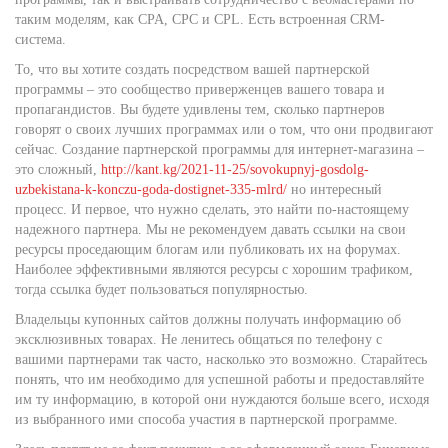
таким моделям, как CPA, CPC и CPL. Есть встроенная CRM-
система.
То, что вы хотите создать посредством вашей партнерской
программы – это сообщество приверженцев вашего товара и
пропагандистов. Вы будете удивлены тем, сколько партнеров
говорят о своих лучших программах или о том, что они продвигают
сейчас. Создание партнерской программы для интернет-магазина –
это сложный,
http://kant.kg/2021-11-25/sovokupnyj-gosdolg-
uzbekistana-k-konczu-goda-dostignet-335-mlrd/
но интересный
процесс. И первое, что нужно сделать, это найти по-настоящему
надежного партнера. Мы не рекомендуем давать ссылки на свои
ресурсы проседающим блогам или публиковать их на форумах.
Наиболее эффективными являются ресурсы с хорошим трафиком,
тогда ссылка будет пользоваться популярностью.
Владельцы купонных сайтов должны получать информацию об
эксклюзивных товарах. Не ленитесь общаться по телефону с
вашими партнерами так часто, насколько это возможно. Старайтесь
понять, что им необходимо для успешной работы и предоставляйте
им ту информацию, в которой они нуждаются больше всего, исходя
из выбранного ими способа участия в партнерской программе.