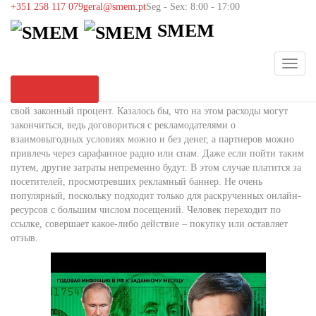
+351 258 117 079
geral@smem.pt
Seg - Sex: 8:00 - 17:00
Как Создать Сайт Для
SMEM
Партнерских Программ
Last updated on 12 de Dezembro, 2023
SMEM
FinTech
Orçamentos
Собственно, за решение всех этих вопросов партнерки и получают
свой законный процент. Казалось бы, что на этом расходы могут
закончиться, ведь договориться с рекламодателями о
взаимовыгодных условиях можно и без денег, а партнеров можно
привлечь через сарафанное радио или спам. Даже если пойти таким
путем, другие затраты непременно будут. В этом случае платится за
посетителей, просмотревших рекламный баннер. Не очень
популярный, поскольку подходит только для раскрученных онлайн-
ресурсов с большим числом посещений. Человек переходит по
ссылке, совершает какое-либо действие – покупку или оставляет
отзыв.