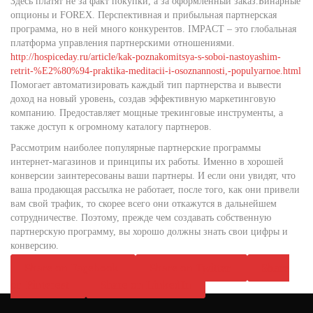
Здесь платят не за факт покупки, а за оформленный заказ.Бинарные
опционы и FOREX. Перспективная и прибыльная партнерская
программа, но в ней много конкурентов. IMPACT – это глобальная
платформа управления партнерскими отношениями.
http://hospiceday.ru/article/kak-poznakomitsya-s-soboi-nastoyashim-
retrit-%E2%80%94-praktika-meditacii-i-osoznannosti,-populyarnoe.html
Помогает автоматизировать каждый тип партнерства и вывести
доход на новый уровень, создав эффективную маркетинговую
компанию. Предоставляет мощные трекинговые инструменты, а
также доступ к огромному каталогу партнеров.
Рассмотрим наиболее популярные партнерские программы
интернет-магазинов и принципы их работы. Именно в хорошей
конверсии заинтересованы ваши партнеры. И если они увидят, что
ваша продающая рассылка не работает, после того, как они привели
вам свой трафик, то скорее всего они откажутся в дальнейшем
сотрудничестве. Поэтому, прежде чем создавать собственную
партнерскую программу, вы хорошо должны знать свои цифры и
конверсию.
Share on Facebook
Share on Twitter
Share
on Pinterest
Share on LinkedIn