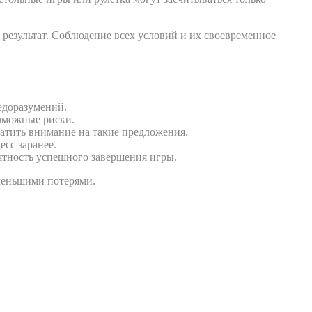
 результат. Соблюдение всех условий и их своевременное
едоразумений.
озможные риски.
атить внимание на такие предложения.
сс заранее.
ятность успешного завершения игры.
 меньшими потерями.