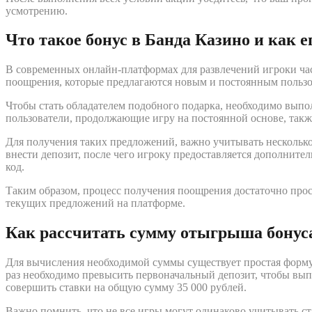
усмотрению.
Что такое бонус в Банда Казино и как е
В современных онлайн-платформах для развлечений игроки час
поощрения, которые предлагаются новым и постоянным польз
Чтобы стать обладателем подобного подарка, необходимо выпол
пользователи, продолжающие игру на постоянной основе, такж
Для получения таких предложений, важно учитывать несколько
внести депозит, после чего игроку предоставляется дополните
код.
Таким образом, процесс получения поощрения достаточно прос
текущих предложений на платформе.
Как рассчитать сумму отыгрыша бонуса
Для вычисления необходимой суммы существует простая формул
раз необходимо превысить первоначальный депозит, чтобы выпо
совершить ставки на общую сумму 35 000 рублей.
Важно помнить, что не все игры могут одинаково учитывать ст