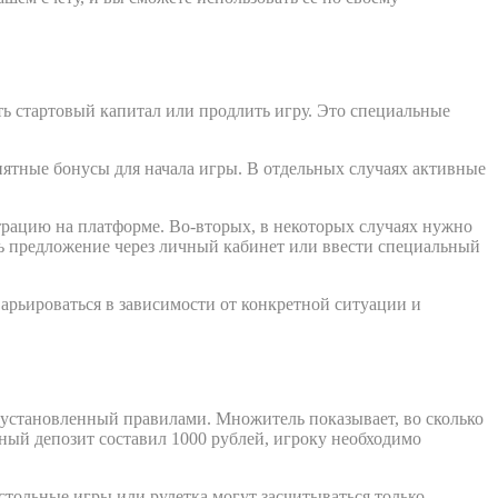
ь стартовый капитал или продлить игру. Это специальные
иятные бонусы для начала игры. В отдельных случаях активные
трацию на платформе. Во-вторых, в некоторых случаях нужно
ать предложение через личный кабинет или ввести специальный
арьироваться в зависимости от конкретной ситуации и
 установленный правилами. Множитель показывает, во сколько
ный депозит составил 1000 рублей, игроку необходимо
стольные игры или рулетка могут засчитываться только