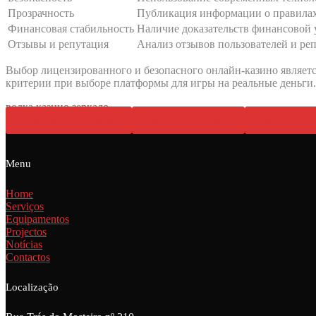
Прозрачность
Публикация информации о правилах
Финансовая стабильность
Наличие доказательств финансовой 
Отзывы и репутация
Анализ отзывов пользователей и ре
Выбор лицензированного и безопасного онлайн-казино являет
критерии при выборе платформы для игры на реальные деньги.
водка казино зеркало
Share on Facebook
Share on Twitter
Share on Pi
Menu
Home
Serviços
Equipamentos
Projectos
Notícias
Contactos
Localização