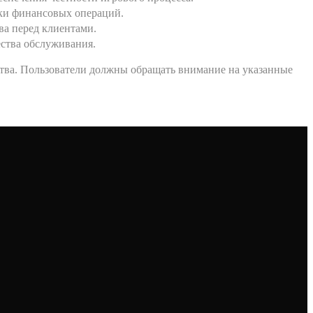
ки финансовых операций.
ва перед клиентами.
ества обслуживания.
тва. Пользователи должны обращать внимание на указанные