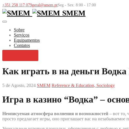
+351 258 117 079
geral@smem.pt
Seg - Sex: 8:00 - 17:00
SMEM
Sobre
Serviços
Equipamentos
Contatos
Orçamentos
Как играть в на деньги Водка
5 de Agosto, 2024
SMEM
Reference & Education, Sociology
Игра в казино “Водка” – осно
Неописуемая атмосфера волнения и возможностей
– вот то,
просто предлагает игры, оно приглашает вас на незабываемо
Уникальные игровые площадки, оформленные с любовью к дета