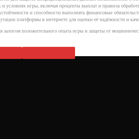
 и условиях игры, включая проценты выплат и правила обработ
устойчивости и способности выполнять финансовые обязательст
путации платформы в интернете для оценки её надёжности и кач
ся залогом положительного опыта игры и защиты от мошенничес
nterest
Share on LinkedIn