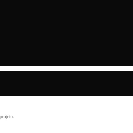
projeto.