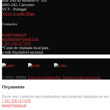
Rua Trás do Mosteiro nº 310
4905-242, Carvoeiro
VCT - Portugal
Ver no Google Maps
Contactos
geral@smem.pt
geralsmem@gmail.com
+351 258 117 079
*Custo de chamada local para
a rede fixa/móvel nacional.
© 2024, SMEM.
Livro de reclamações.
Desenvolvido por Kweb.
Orçamento
Envie seus contactos para realizarmos uma proposta adequada ao seu 
+351 258 117 079
geral@smem.pt